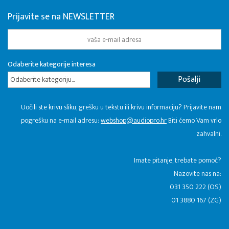
Prijavite se na NEWSLETTER
Odaberite kategorije interesa
Odaberite kategoriju...
Uočili ste krivu sliku, grešku u tekstu ili krivu informaciju? Prijavite nam
pogrešku na e-mail adresu:
webshop@audiopro.hr
Biti ćemo Vam vrlo
zahvalni.
​Imate pitanje, trebate pomoć?
Nazovite nas na:
031 350 222 (OS)
01 3880 167 (ZG)