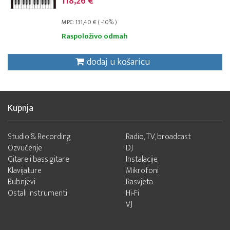
118,26 €
MPC: 131,40 € ( -10% )
Raspoloživo odmah
dodaj u košaricu
Kupnja
Studio & Recording
Radio, TV, broadcast
Ozvučenje
DJ
Gitare i bass gitare
Instalacije
Klavijature
Mikrofoni
Bubnjevi
Rasvjeta
Ostali instrumenti
Hi-Fi
VJ