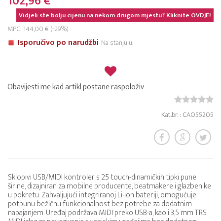
102,96 €
Vidjeli ste bolju cijenu na nekom drugom mjestu? Kliknite
OVDJE!
MPC: 144,00 € (-29%)
Isporučivo po narudžbi
Na stanju u:
Obavijesti me kad artikl postane raspoloživ
Kat.br. : CAO55205
Sklopivi USB/MIDI kontroler s 25 touch-dinamičkih tipki pune
širine, dizajniran za mobilne producente, beatmakere i glazbenike
u pokretu. Zahvaljujući integriranoj Li-ion bateriji, omogućuje
potpunu bežičnu funkcionalnost bez potrebe za dodatnim
napajanjem. Uređaj podržava MIDI preko USB-a, kao i 3,5 mm TRS