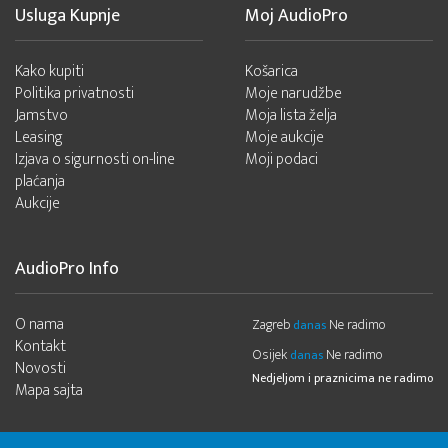
Usluga Kupnje
Moj AudioPro
Kako kupiti
Košarica
Politika privatnosti
Moje narudžbe
Jamstvo
Moja lista želja
Leasing
Moje aukcije
Izjava o sigurnosti on-line
Moji podaci
plaćanja
Aukcije
AudioPro Info
O nama
Zagreb
Ne radimo
danas
Kontakt
Osijek
Ne radimo
danas
Novosti
Nedjeljom i praznicima ne radimo
Mapa sajta