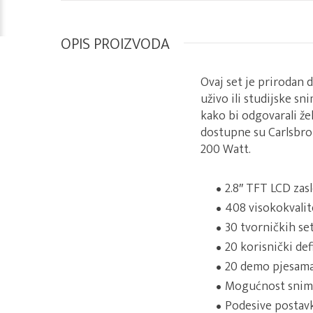
OPIS PROIZVODA
Ovaj set je prirodan 
uživo ili studijske s
kako bi odgovarali že
dostupne su Carlsbro
200 Watt.
2.8″ TFT LCD zas
408 visokokvalit
30 tvorničkih se
20 korisnički de
20 demo pjesam
Mogućnost snima
Podesive postavk