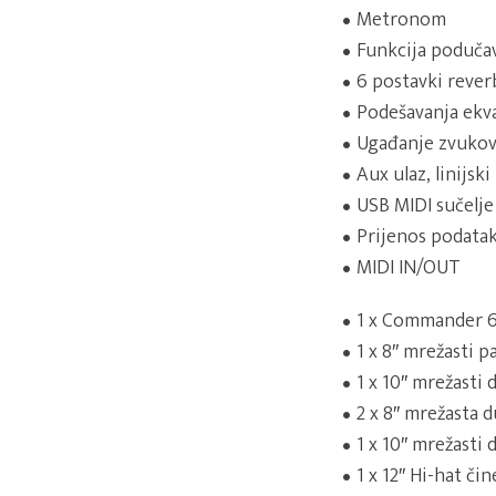
Metronom
Funkcija podučav
6 postavki rever
Podešavanja ekval
Ugađanje zvukov
Aux ulaz, linijski 
USB MIDI sučelje
Prijenos podata
MIDI IN/OUT
1 x Commander 6
1 x 8″ mrežasti 
1 x 10″ mrežasti
2 x 8″ mrežasta 
1 x 10″ mrežasti
1 x 12″ Hi-hat či