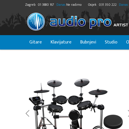
Zagreb
01 3880 167
Danas
Ne radimo
Osijek
031 350 222
Danas
Gitare
Klavijature
Bubnjevi
Studio
O