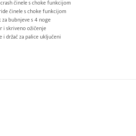
e crash činele s choke funkcijom
 ride činele s choke funkcijom
ak za bubnjeve s 4 noge
 i skriveno ožičenje
 i držač za palice uključeni