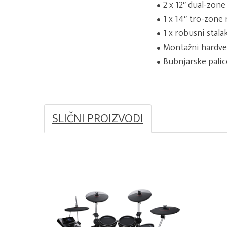
2 x 12″ dual-zon
1 x 14″ tro-zone
1 x robusni stal
Montažni hardver
Bubnjarske palice
SLIČNI PROIZVODI