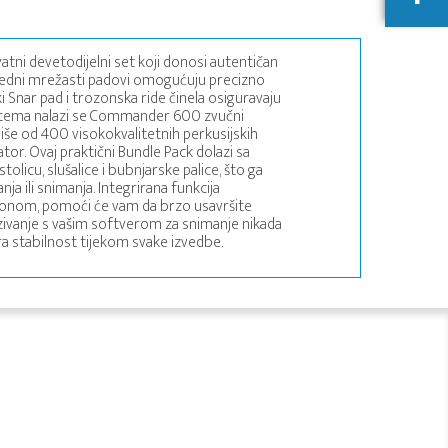
atni devetodijelni set koji donosi autentičan
apredni mrežasti padovi omogućuju precizno
nar pad i trozonska ride činela osiguravaju
istema nalazi se Commander 600 zvučni
še od 400 visokokvalitetnih perkusijskih
tor. Ovaj praktični Bundle Pack dolazi sa
cu, slušalice i bubnjarske palice, što ga
ja ili snimanja. Integrirana funkcija
ronom, pomoći će vam da brzo usavršite
ezivanje s vašim softverom za snimanje nikada
ira stabilnost tijekom svake izvedbe.