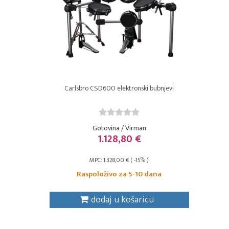
Carlsbro CSD600 elektronski bubnjevi
Gotovina / Virman
1.128,80 €
MPC: 1.328,00 € ( -15% )
Raspoloživo za 5-10 dana
dodaj u košaricu