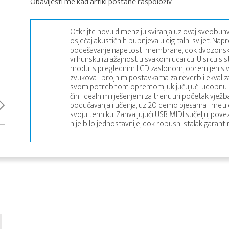
Obavijesti me kad artikl postane raspoloživ
Otkrijte novu dimenziju sviranja uz ovaj sveobuhv
osjećaj akustičnih bubnjeva u digitalni svijet. N
podešavanje napetosti membrane, dok dvozonski S
vrhunsku izražajnost u svakom udarcu. U srcu s
modul s preglednim LCD zaslonom, opremljen s vi
zvukova i brojnim postavkama za reverb i ekvaliza
svom potrebnom opremom, uključujući udobnu stoli
čini idealnim rješenjem za trenutni početak vježban
podučavanja i učenja, uz 20 demo pjesama i met
svoju tehniku. Zahvaljujući USB MIDI sučelju, pov
nije bilo jednostavnije, dok robusni stalak garant