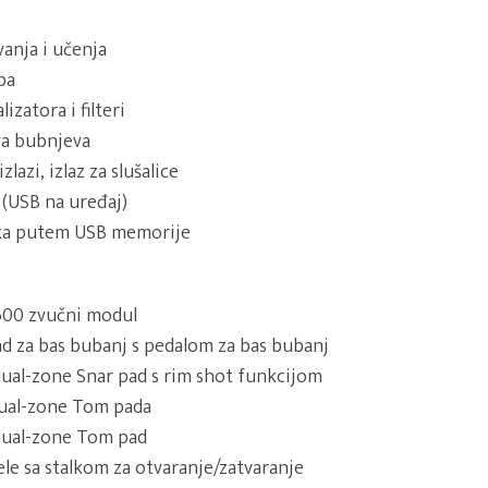
anja i učenja
ba
izatora i filteri
a bubnjeva
izlazi, izlaz za slušalice
 (USB na uređaj)
ka putem USB memorije
00 zvučni modul
pad za bas bubanj s pedalom za bas bubanj
 dual-zone Snar pad s rim shot funkcijom
dual-zone Tom pada
 dual-zone Tom pad
nele sa stalkom za otvaranje/zatvaranje