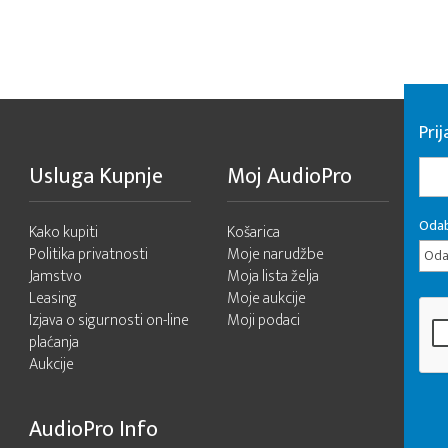
Pri
Usluga Kupnje
Moj AudioPro
Odab
Kako kupiti
Košarica
Politika privatnosti
Moje narudžbe
Odab
Jamstvo
Moja lista želja
Leasing
Moje aukcije
Izjava o sigurnosti on-line
Moji podaci
plaćanja
Aukcije
AudioPro Info