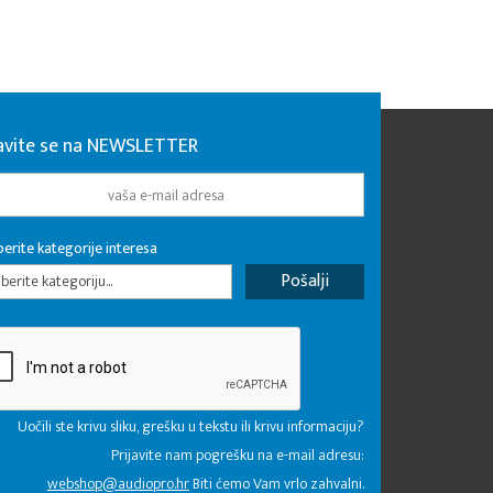
javite se na NEWSLETTER
erite kategorije interesa
erite kategoriju...
Uočili ste krivu sliku, grešku u tekstu ili krivu informaciju?
Prijavite nam pogrešku na e-mail adresu:
webshop@audiopro.hr
Biti ćemo Vam vrlo zahvalni.