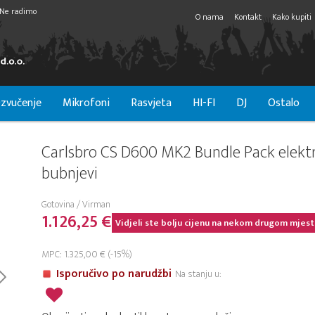
Ne radimo
O nama
Kontakt
Kako kupiti
zvučenje
Mikrofoni
Rasvjeta
HI-FI
DJ
Ostalo
Carlsbro CS D600 MK2 Bundle Pack elekt
bubnjevi
Gotovina / Virman
1.126,25 €
Vidjeli ste bolju cijenu na nekom drugom mjest
MPC: 1.325,00 € (-15%)
Isporučivo po narudžbi
Na stanju u: