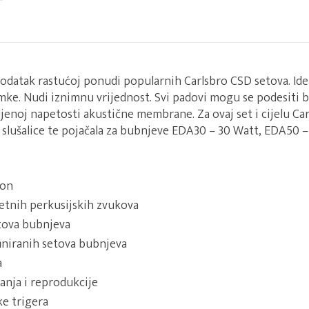
dodatak rastućoj ponudi popularnih Carlsbro CSD setova. Ide
nimke. Nudi iznimnu vrijednost. Svi padovi mogu se podesiti
ljenoj napetosti akustične membrane. Za ovaj set i cijelu Ca
 slušalice te pojačala za bubnjeve EDA30 – 30 Watt, EDA50 
lon
etnih perkusijskih zvukova
tova bubnjeva
finiranih setova bubnjeva
a
nja i reprodukcije
e trigera