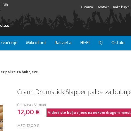
 - 18h
O nama
Kontakt
Kako kupiti
zvučenje
Mikrofoni
Rasvjeta
HI-FI
DJ
Ostalo
er palice za bubnjeve
Crann Drumstick Slapper palice za bubnj
Gotovina / Virman
12,00 €
Vidjeli ste bolju cijenu na nekom drugom mjest
MPC: 12,00 €