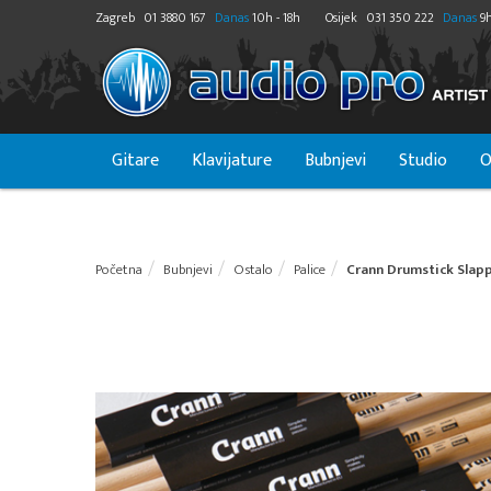
Zagreb
01 3880 167
Danas
10h - 18h
Osijek
031 350 222
Danas
9h
Gitare
Klavijature
Bubnjevi
Studio
O
Početna
Bubnjevi
Ostalo
Palice
Crann Drumstick Slapp