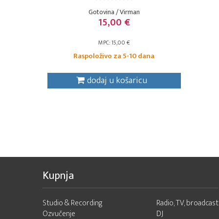
Gotovina / Virman
15,00 €
MPC: 15,00 €
Raspoloživo za 5-10 dana
dodaj u košaricu
Kupnja
Studio & Recording
Radio, TV, broadcast
Ozvučenje
DJ