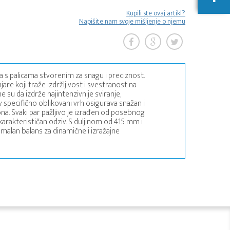
Kupili ste ovaj artikl?
Napišite nam svoje mišljenje o njemu
 s palicama stvorenim za snagu i preciznost.
are koji traže izdržljivost i svestranost na
e su da izdrže najintenzivnije sviranje,
v specifično oblikovani vrh osigurava snažan i
ona. Svaki par pažljivo je izrađen od posebnog
i karakterističan odziv. S duljinom od 415 mm i
alan balans za dinamične i izražajne