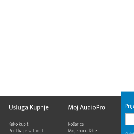
Pri
Usluga Kupnje
Moj AudioPro
Kako kupiti
Košarica
Politika privatnosti
Moje narudžbe
Odab