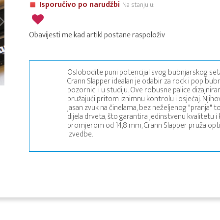
Isporučivo po narudžbi
Na stanju u:
Obavijesti me kad artikl postane raspoloživ
Oslobodite puni potencijal svog bubnjarskog seta
Crann Slapper idealan je odabir za rock i pop bubnj
pozornici i u studiju. Ove robusne palice dizajniran
pružajući pritom iznimnu kontrolu i osjećaj. Njiho
jasan zvuk na činelama, bez neželjenog "pranja" t
dijela drveta, što garantira jedinstvenu kvalitetu 
promjerom od 14,8 mm, Crann Slapper pruža optim
izvedbe.