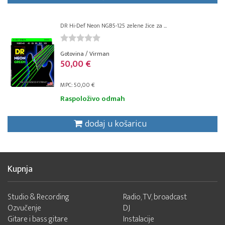
DR Hi-Def Neon NGB5-125 zelene žice za ...
Gotovina / Virman
50,00 €
MPC: 50,00 €
Raspoloživo odmah
dodaj u košaricu
Kupnja
Studio & Recording
Radio, TV, broadcast
Ozvučenje
DJ
Gitare i bass gitare
Instalacije