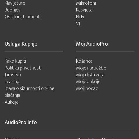
Klavijature
Mikrofoni
Bubnjevi
Rasvjeta
Ostali instrumenti
Hi-Fi
VJ
Usluga Kupnje
Moj AudioPro
Kako kupiti
Košarica
Politika privatnosti
Moje narudžbe
Jamstvo
Moja lista želja
Leasing
Moje aukcije
Izjava o sigurnosti on-line
Moji podaci
plaćanja
Aukcije
AudioPro Info