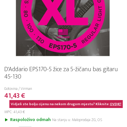
D'Addario EPS170-5 žice za 5-žičanu bas gitaru
45-130
Gotovina / Virman
41,43 €
Vidjeli ste bolju cijenu na nekom drugom mjestu? Kliknite
OVDJE!
MPC: 41,43 €
Raspoloživo odmah
Na stanju u: Maloprodaja ZG, OS