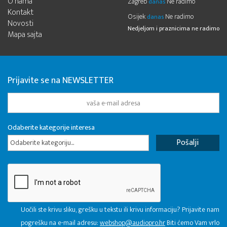
O nama
Zagreb
Ne radimo
danas
Kontakt
Osijek
Ne radimo
danas
Novosti
Nedjeljom i praznicima ne radimo
Mapa sajta
Prijavite se na NEWSLETTER
Odaberite kategorije interesa
Odaberite kategoriju...
Uočili ste krivu sliku, grešku u tekstu ili krivu informaciju? Prijavite nam
pogrešku na e-mail adresu:
webshop@audiopro.hr
Biti ćemo Vam vrlo