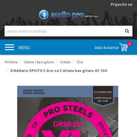
Prijavite se
0
MENU
Vaša košarica
Početna
Gitare i bass gitare
Ostalo
Žice
D'Addario EPS170-5 žice za 5-žičanu bas gitaru 45-130