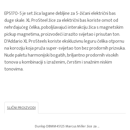
EPS170-5 je set žica lagane debljine za 5-žičani električni bas
duge skale. XL ProSteel žice za električni bas koriste omot od
nehrđajućeg čelika, poboljšavajući interakciju žica s magnetskim
pickup magnetima, proizvodeći izrazito svijetao i prisutan ton.
D'Addario XL ProSteels koriste ekskluzivnu leguru čelika otpornu
na koroziju koja pruža super-svijetao ton bez prodornih prizvuka.
Nude paletu harmonijski bogatih, briljantno prodornih visokih
tonova u kombinaciji s izraženim, čvrstim i snažnim niskim
tonovima.
SLIČNI PROIZVODI
Dunlop DBMM45125 Marcus Miller žice za ...