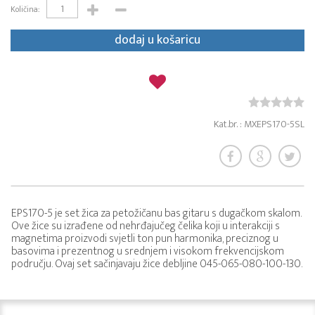
Količina:
dodaj u košaricu
Kat.br. : MXEPS170-5SL
EPS170-5 je set žica za petožičanu bas gitaru s dugačkom skalom.
Ove žice su izrađene od nehrđajučeg čelika koji u interakciji s
magnetima proizvodi svjetli ton pun harmonika, preciznog u
basovima i prezentnog u srednjem i visokom frekvencijskom
području. Ovaj set sačinjavaju žice debljine 045-065-080-100-130.