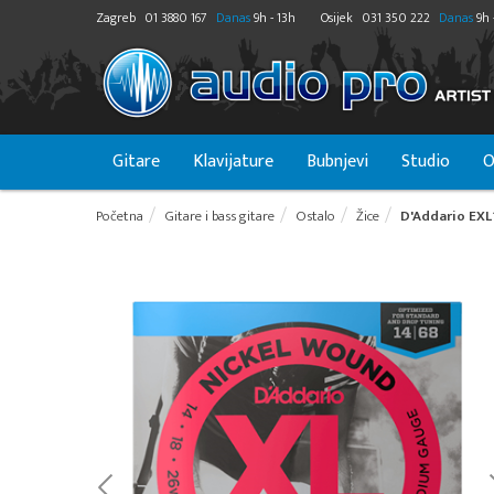
Zagreb
01 3880 167
Danas
9h - 13h
Osijek
031 350 222
Danas
9h 
Gitare
Klavijature
Bubnjevi
Studio
O
Početna
Gitare i bass gitare
Ostalo
Žice
D'Addario EXL1