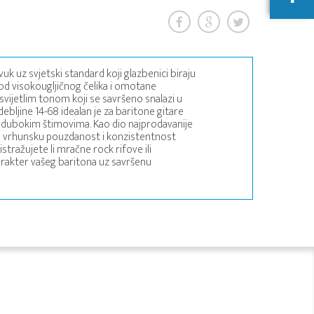
k uz svjetski standard koji glazbenici biraju
 od visokougljičnog čelika i omotane
svijetlim tonom koji se savršeno snalazi u
bljine 14-68 idealan je za baritone gitare
ri dubokim štimovima. Kao dio najprodavanije
amči vrhunsku pouzdanost i konzistentnost
stražujete li mračne rock rifove ili
karakter vašeg baritona uz savršenu