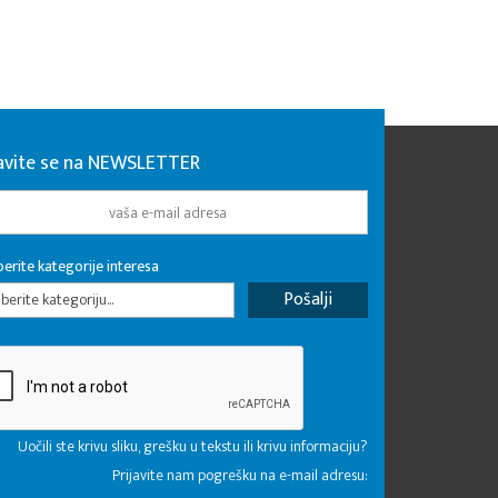
javite se na NEWSLETTER
erite kategorije interesa
erite kategoriju...
Uočili ste krivu sliku, grešku u tekstu ili krivu informaciju?
Prijavite nam pogrešku na e-mail adresu: