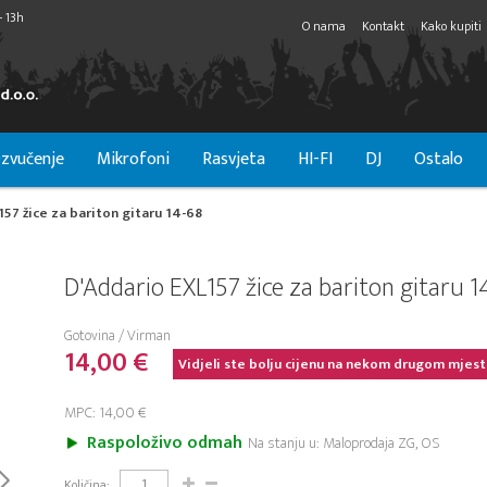
- 13h
O nama
Kontakt
Kako kupiti
zvučenje
Mikrofoni
Rasvjeta
HI-FI
DJ
Ostalo
57 žice za bariton gitaru 14-68
D'Addario EXL157 žice za bariton gitaru 1
Gotovina / Virman
14,00 €
Vidjeli ste bolju cijenu na nekom drugom mjest
MPC: 14,00 €
Raspoloživo odmah
Na stanju u: Maloprodaja ZG, OS
Količina: