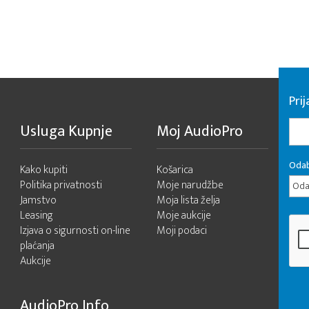
Pri
Usluga Kupnje
Moj AudioPro
Odab
Kako kupiti
Košarica
Politika privatnosti
Moje narudžbe
Odab
Jamstvo
Moja lista želja
Leasing
Moje aukcije
Izjava o sigurnosti on-line
Moji podaci
plaćanja
Aukcije
AudioPro Info