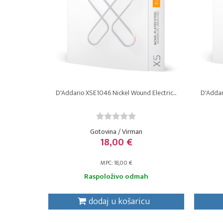
D'Addario XSE1046 Nickel Wound Electric...
D'Addar
Gotovina / Virman
18,00 €
MPC: 18,00 €
Raspoloživo odmah
dodaj u košaricu