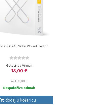
io XSE0946 Nickel Wound Electric...
Gotovina / Virman
18,00 €
MPC: 18,00 €
Raspoloživo odmah
dodaj u košaricu