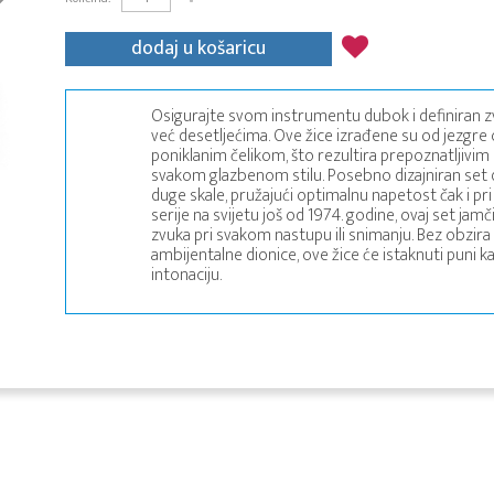
dodaj u košaricu
Osigurajte svom instrumentu dubok i definiran zvu
već desetljećima. Ove žice izrađene su od jezgre
poniklanim čelikom, što rezultira prepoznatljivim 
svakom glazbenom stilu. Posebno dizajniran set de
duge skale, pružajući optimalnu napetost čak i p
serije na svijetu još od 1974. godine, ovaj set j
zvuka pri svakom nastupu ili snimanju. Bez obzira i
ambijentalne dionice, ove žice će istaknuti puni 
intonaciju.