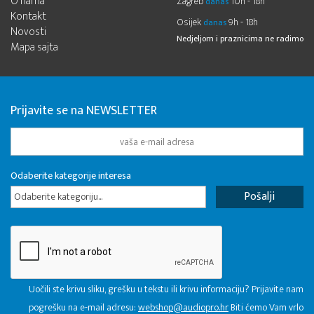
O nama
Zagreb
10h - 18h
danas
Kontakt
Osijek
9h - 18h
danas
Novosti
Nedjeljom i praznicima ne radimo
Mapa sajta
Prijavite se na NEWSLETTER
Odaberite kategorije interesa
Odaberite kategoriju...
Uočili ste krivu sliku, grešku u tekstu ili krivu informaciju? Prijavite nam
pogrešku na e-mail adresu:
webshop@audiopro.hr
Biti ćemo Vam vrlo