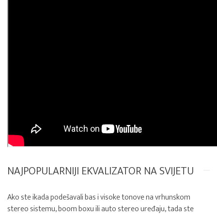
NAJPOPULARNIJI EKVALIZATOR NA SVIJETU
Ako ste ikada podešavali bas i visoke tonove na vrhunskom
stereo sistemu, boom boxu ili auto stereo uređaju, tada ste