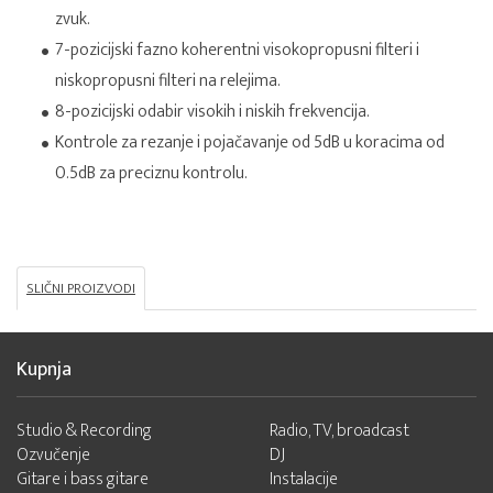
zvuk.
7-pozicijski fazno koherentni visokopropusni filteri i
niskopropusni filteri na relejima.
8-pozicijski odabir visokih i niskih frekvencija.
Kontrole za rezanje i pojačavanje od 5dB u koracima od
0.5dB za preciznu kontrolu.
SLIČNI PROIZVODI
Kupnja
Studio & Recording
Radio, TV, broadcast
Ozvučenje
DJ
Gitare i bass gitare
Instalacije