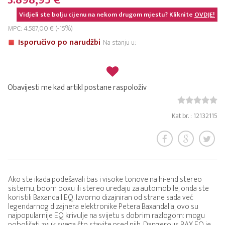
3.898,95 €
Vidjeli ste bolju cijenu na nekom drugom mjestu? Kliknite
OVDJE!
MPC: 4.587,00 € (-15%)
Isporučivo po narudžbi
Na stanju u:
Obavijesti me kad artikl postane raspoloživ
Kat.br. : 12132115
Ako ste ikada podešavali bas i visoke tonove na hi-end stereo
sistemu, boom boxu ili stereo uređaju za automobile, onda ste
koristili Baxandall EQ. Izvorno dizajniran od strane sada već
legendarnog dizajnera elektronike Petera Baxandalla, ovo su
najpopularnije EQ krivulje na svijetu s dobrim razlogom: mogu
poboljšati zvuk svega što stavite pred njih. Dangerous BAX EQ je