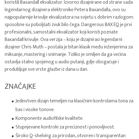
koristili Baxandall ekvalizator. Izvorno dizajnirane od strane sada
legendarnog dizajnera elektronike Petera Baxandalla, ovo su
najpopularnije krivulje ekvalizatora na svijetu s dobrim razlogom:
sposobne su poboljšati zvuk bilo čega. Dangerous BAX EQ je prvi
profesionalni, samostalni ekvalizator koji koristi poznate
Baxandall krivulje. Ova verzija – koju je dizajnirao legendarni
dizajner Chris Muth – postala je bitan klasik među inženjerima za
miksanje, mastering i snimanje. Toliko je omiljen da ga većina
ostavlja stalno spojenog u audio putanji, gdje obogaćuje i
produbljuje sve vrste glazbe iz dana u dan.
ZNAČAJKE
Jedinstven dizajn temeljen na klasičnim kontrolama tona za
bas i visoke tonove.
Komponente audiofilske kvalitete.
Stupnjevane kontrole za preciznost i ponovljivost.
Široko Q-shelving za prirodan, otvoren i transparentan