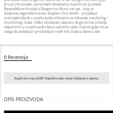
prvi profesionalni, samostalni ekvalizator koji koristi poznate
Baxandallove krivulje, a Dangerous Music verzija – koju je
dizajnirao legendarni audio dizajner Chris Muth – postala je
esencijalni klasik u svijetu audio inženjera za miksanje, mastering i
monitoring zvuka. Toliko obožavan, zapravo da ga većina ostavlja
uključenim u svojem audio lancu opreme cijelo vrijeme gdje mu je
uloga da zaslađuje i produbljuje cvijeli tok zvuka iz dana u dan.
0
Recenzija
Kupili ste ovaj artikl? Napišite nam svoje mišljenje o njemu.
OPIS PROIZVODA