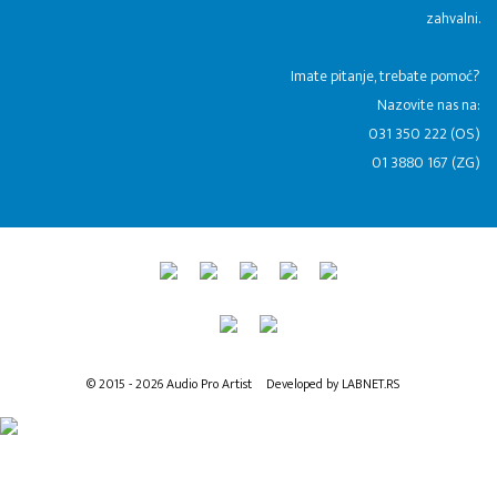
zahvalni.
​Imate pitanje, trebate pomoć?
Nazovite nas na:
031 350 222 (OS)
01 3880 167 (ZG)
© 2015 - 2026 Audio Pro Artist
Developed by LABNET.RS