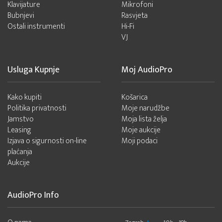
Klavijature
Mikrofoni
Bubnjevi
Rasvjeta
Ostali instrumenti
Hi-Fi
VJ
Usluga Kupnje
Moj AudioPro
Kako kupiti
Košarica
Politika privatnosti
Moje narudžbe
Jamstvo
Moja lista želja
Leasing
Moje aukcije
Izjava o sigurnosti on-line
Moji podaci
plaćanja
Aukcije
AudioPro Info