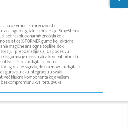
azinu uz vrhunsku preciznost i
tu analogno-digitalne konverzije. Smješten u
i pet revolucionarnih značajki koje
sebno se ističe X-FORMER gumb koji aktivira
nje magične analogne topline, dok
rziju i prepoznatljiv sjaj. Uz podesivu
em, osigurana je maksimalna kompatibilnost i
oftver. Precizni digitalni metri s
ing razine signala, dok raznovrsni digitalni
osiguravaju laku integraciju u svaki
lat, već ključna komponenta koja vašem
i beskompromisnu kvalitetu zvuka.