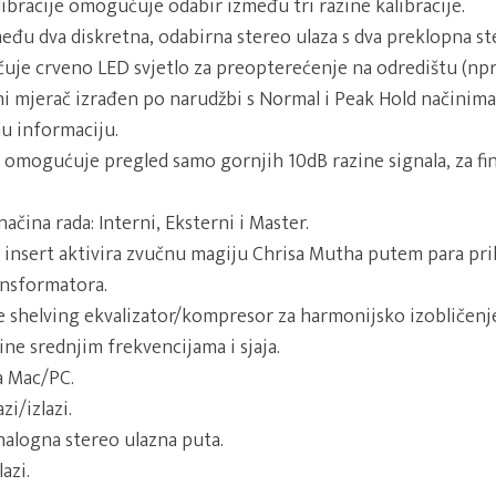
libracije omogućuje odabir između tri razine kalibracije.
eđu dva diskretna, odabirna stereo ulaza s dva preklopna st
učuje crveno LED svjetlo za preopterećenje na odredištu (npr
ni mjerač izrađen po narudžbi s Normal i Peak Hold načinima
u informaciju.
 omogućuje pregled samo gornjih 10dB razine signala, za fi
načina rada: Interni, Eksterni i Master.
insert aktivira zvučnu magiju Chrisa Mutha putem para pr
sformatora.
shelving ekvalizator/kompresor za harmonijsko izobličenje 
ine srednjim frekvencijama i sjaja.
a Mac/PC.
i/izlazi.
alogna stereo ulazna puta.
azi.