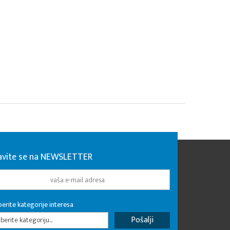
javite se na NEWSLETTER
erite kategorije interesa
erite kategoriju...