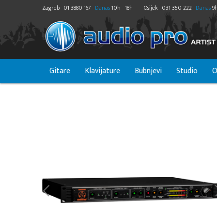
Zagreb
01 3880 167
Danas
10h - 18h
Osijek
031 350 222
Danas
9h
Gitare
Klavijature
Bubnjevi
Studio
O