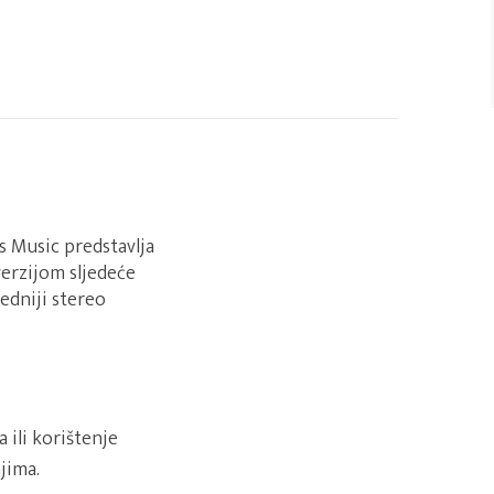
s Music predstavlja
verzijom sljedeće
edniji stereo
ili korištenje
jima.