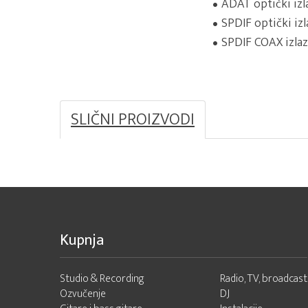
ADAT optički izl
SPDIF optički izl
SPDIF COAX izlaz
SLIČNI PROIZVODI
Kupnja
Studio & Recording
Radio, TV, broadcast
Ozvučenje
DJ