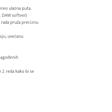
ereo ulazna puta.
. DAW softver).
 rada pruža preciznu
niju, uvećanu
ilagođenih
2. reda kako bi se