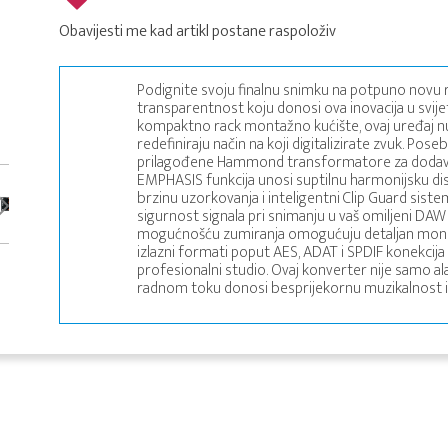
Obavijesti me kad artikl postane raspoloživ
Podignite svoju finalnu snimku na potpuno novu r
transparentnost koju donosi ova inovacija u svije
kompaktno rack montažno kućište, ovaj uređaj nud
redefiniraju način na koji digitalizirate zvuk. Po
prilagođene Hammond transformatore za dodava
EMPHASIS funkcija unosi suptilnu harmonijsku disto
brzinu uzorkovanja i inteligentni Clip Guard sist
sigurnost signala pri snimanju u vaš omiljeni DAW s
mogućnošću zumiranja omogućuju detaljan monitor
izlazni formati poput AES, ADAT i SPDIF konekcija 
profesionalni studio. Ovaj konverter nije samo a
radnom toku donosi besprijekornu muzikalnost 