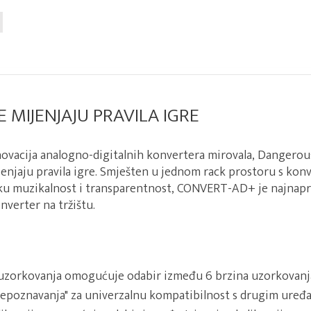
E MIJENJAJU PRAVILA IGRE
 inovacija analogno-digitalnih konvertera mirovala, Dangerou
jenjaju pravila igre. Smješten u jednom rack prostoru s kon
ku muzikalnost i transparentnost, CONVERT-AD+ je najnapr
nverter na tržištu.
uzorkovanja omogućuje odabir između 6 brzina uzorkovanja 
epoznavanja" za univerzalnu kompatibilnost s drugim uređa