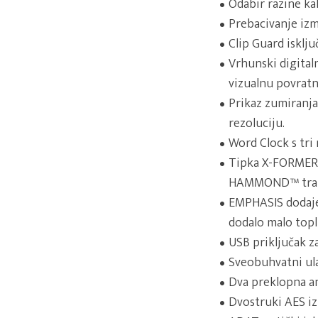
Odabir razine ka
Prebacivanje izm
Clip Guard isklj
Vrhunski digital
vizualnu povratn
Prikaz zumiranja
rezoluciju.
Word Clock s tri 
Tipka X-FORMER 
HAMMOND™ tran
EMPHASIS dodaje 
dodalo malo topl
USB priključak z
Sveobuhvatni ulaz
Dva preklopna an
Dvostruki AES izl