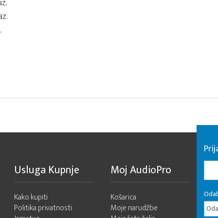
az.
az.
.
Pri
Usluga Kupnje
Moj AudioPro
Odab
Kako kupiti
Košarica
Politika privatnosti
Moje narudžbe
Odab