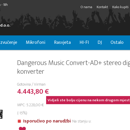
 - 18h
O nama
Kontakt
Kako kupiti
zvučenje
Mikrofoni
Rasvjeta
HI-FI
DJ
Ostalo
Dangerous Music Convert-AD+ stereo dig
konverter
Gotovina / Virman
4.443,80 €
Vidjeli ste bolju cijenu na nekom drugom mjest
MPC: 5.228,00 €
(-15%)
Isporučivo po narudžbi
Na stanju u: