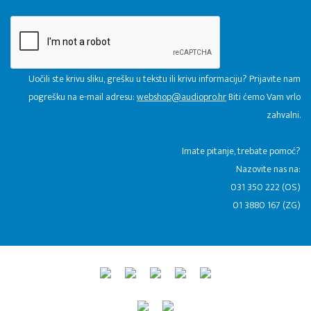
Uočili ste krivu sliku, grešku u tekstu ili krivu informaciju? Prijavite nam
pogrešku na e-mail adresu:
webshop@audiopro.hr
Biti ćemo Vam vrlo
zahvalni.
​Imate pitanje, trebate pomoć?
Nazovite nas na:
031 350 222 (OS)
01 3880 167 (ZG)