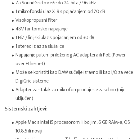
Za SoundGrid mreže do 24-bita / 96 kHz
1 mikrofonski ulaz XLR s pojačanjem od 70 dB
Visokopropusni filter
48V fantomsko napajanje
1 HiZ / linijski ulaz s pojačanjem od 30 dB
1 stereo izlaz za slušalice
Napajanje putem priloženog AC adaptera ili PoE (Power
over Ethernet)
Može se koristiti kao DAW sučelje izravno ili kao I/O za veće
DigiGrid sisteme
Adapter za stalak za mikrofon prodaje se zasebno (nije
uključen)
Sistemski zahtjevi:
Apple Mac s Intel i5 procesorom ili boljim, 6 GB RAM-a, OS
10.8.5 ili noviji