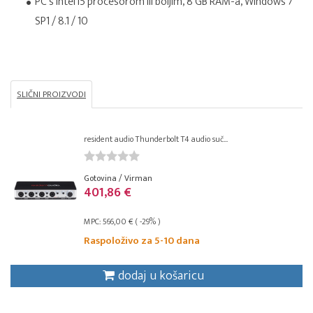
PC s Intel i5 procesorom ili boljim, 8 GB RAM-a, Windows 7
SP1 / 8.1 / 10
SLIČNI PROIZVODI
resident audio Thunderbolt T4 audio suč...
Gotovina / Virman
401,86 €
MPC: 566,00 € ( -29% )
Raspoloživo za 5-10 dana
dodaj u košaricu