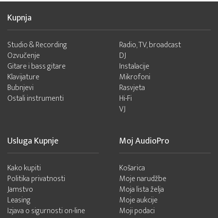
Kupnja
Studio & Recording
Radio, TV, broadcast
Ozvučenje
DJ
Gitare i bass gitare
Instalacije
Klavijature
Mikrofoni
Bubnjevi
Rasvjeta
Ostali instrumenti
Hi-Fi
VJ
Usluga Kupnje
Moj AudioPro
Kako kupiti
Košarica
Politika privatnosti
Moje narudžbe
Jamstvo
Moja lista želja
Leasing
Moje aukcije
Izjava o sigurnosti on-line
Moji podaci