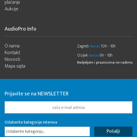
plaćanja
Aukcije
AudioPro Info
O nama
Zagreb
10h - 18h
danas
Kontakt
Osijek
9h - 18h
danas
Novosti
Nedjeljom i praznicima ne radimo
Mapa sajta
Prijavite se na NEWSLETTER
Odaberite kategorije interesa
Odaberite kategoriju...