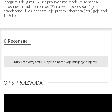
integrira s drugim DiGiGrid proizvodima. Model M se napaja
istosmjernim adapterom od 12V na twist-lock (isporučuje se
standardno) ili još jednostavnije, putem Etherneta (PoE) gdje god
to želite.
0
Recenzija
Kupili ste ovaj artikl? Napišite nam svoje mišljenje o njemu.
OPIS PROIZVODA