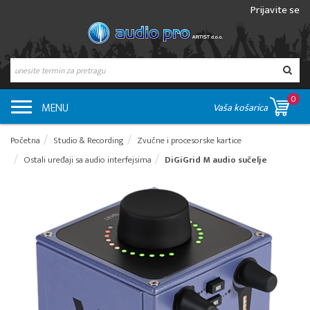
Prijavite se
0
MENU
Vaša košarica
Početna
Studio & Recording
Zvučne i procesorske kartice
Ostali uređaji sa audio interfejsima
DiGiGrid M audio sučelje