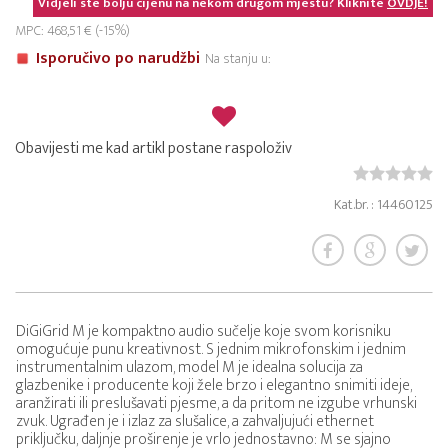
Vidjeli ste bolju cijenu na nekom drugom mjestu? Kliknite
OVDJE!
MPC: 468,51 € (-15%)
Isporučivo po narudžbi
Na stanju u:
Obavijesti me kad artikl postane raspoloživ
Kat.br. : 14460125
DiGiGrid M je kompaktno audio sučelje koje svom korisniku
omogućuje punu kreativnost. S jednim mikrofonskim i jednim
instrumentalnim ulazom, model M je idealna solucija za
glazbenike i producente koji žele brzo i elegantno snimiti ideje,
aranžirati ili preslušavati pjesme, a da pritom ne izgube vrhunski
zvuk. Ugrađen je i izlaz za slušalice, a zahvaljujući ethernet
priključku, daljnje proširenje je vrlo jednostavno: M se sjajno