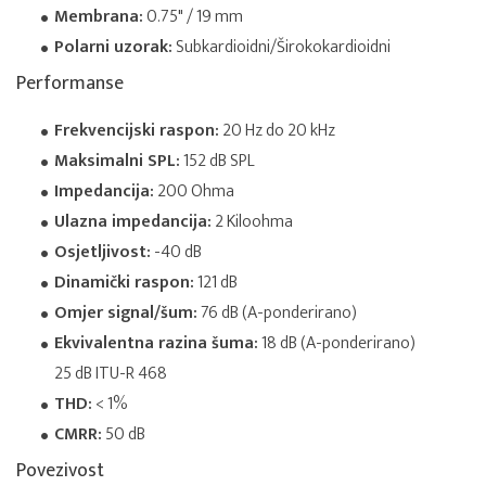
Membrana:
0.75" / 19 mm
Polarni uzorak:
Subkardioidni/Širokokardioidni
Performanse
Frekvencijski raspon:
20 Hz do 20 kHz
Maksimalni SPL:
152 dB SPL
Impedancija:
200 Ohma
Ulazna impedancija:
2 Kiloohma
Osjetljivost:
-40 dB
Dinamički raspon:
121 dB
Omjer signal/šum:
76 dB (A-ponderirano)
Ekvivalentna razina šuma:
18 dB (A-ponderirano)
25 dB ITU-R 468
THD:
< 1%
CMRR:
50 dB
Povezivost