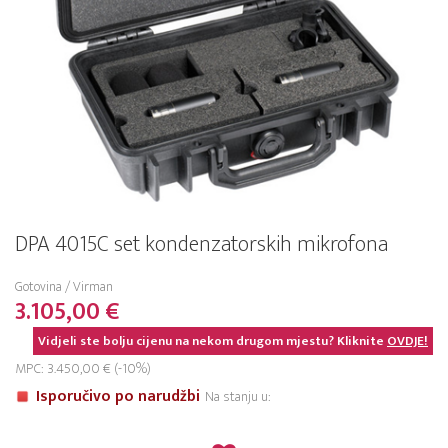
DPA 4015C set kondenzatorskih mikrofona
Gotovina / Virman
3.105,00 €
Vidjeli ste bolju cijenu na nekom drugom mjestu? Kliknite
OVDJE!
MPC: 3.450,00 € (-10%)
Isporučivo po narudžbi
Na stanju u: