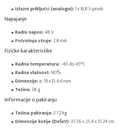
Izlazni priključci (analogni):
1 x XLR 3-pinski
Napajanje
Radni napon:
48 V
Potrošnja struje:
2.8 mA
Fizičke karakteristike
Radna temperatura:
-40 do 45°C
Radna vlažnost:
90%
Dimenzije:
ø: 19 x D: 64 mm
Težina:
58 g
Informacije o pakiranju
Težina pakiranja:
2.72 kg
Dimenzije kutije (DxŠxV):
35.56 x 25.4 x 15.24 cm