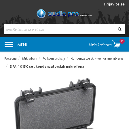
Prijavite se
0
MENU
Vaša košarica
Početna
Mikrofoni
Po konstrukciji
Kondenzatorski - velika membrana
DPA 4015C set kondenzatorskih mikrofona