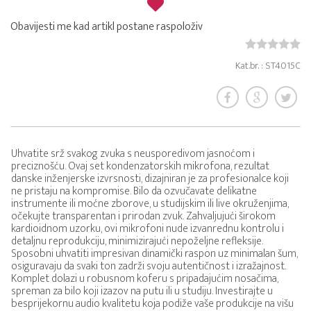
Obavijesti me kad artikl postane raspoloživ
Kat.br. : ST4015C
Uhvatite srž svakog zvuka s neusporedivom jasnoćom i
preciznošću. Ovaj set kondenzatorskih mikrofona, rezultat
danske inženjerske izvrsnosti, dizajniran je za profesionalce koji
ne pristaju na kompromise. Bilo da ozvučavate delikatne
instrumente ili moćne zborove, u studijskim ili live okruženjima,
očekujte transparentan i prirodan zvuk. Zahvaljujući širokom
kardioidnom uzorku, ovi mikrofoni nude izvanrednu kontrolu i
detaljnu reprodukciju, minimizirajući nepoželjne refleksije.
Sposobni uhvatiti impresivan dinamički raspon uz minimalan šum,
osiguravaju da svaki ton zadrži svoju autentičnost i izražajnost.
Komplet dolazi u robusnom koferu s pripadajućim nosačima,
spreman za bilo koji izazov na putu ili u studiju. Investirajte u
besprijekornu audio kvalitetu koja podiže vaše produkcije na višu