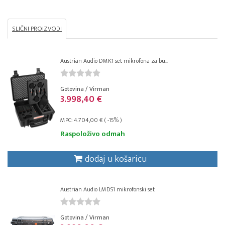
SLIČNI PROIZVODI
Austrian Audio DMK1 set mikrofona za bu...
Gotovina / Virman
3.998,40 €
MPC: 4.704,00 € ( -15% )
Raspoloživo odmah
dodaj u košaricu
Austrian Audio LMDS1 mikrofonski set
Gotovina / Virman