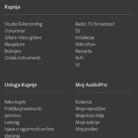
Kupnja
Studio & Recording
Radio, TV, broadcast
Ozvučenje
DJ
Gitare i bass gitare
Instalacije
Klavijature
Mikrofoni
Bubnjevi
Rasvjeta
Ostali instrumenti
Hi-Fi
VJ
Usluga Kupnje
Moj AudioPro
Kako kupiti
Košarica
Politika privatnosti
Moje narudžbe
Jamstvo
Moja lista želja
Leasing
Moje aukcije
Izjava o sigurnosti on-line
Moji podaci
plaćanja