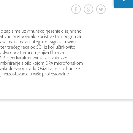
o zapisima uz vrhunsko rješenje dizajnirano
ovativno pretpojačalo koristi aktivni pogon za
rava maksimalan integritet signala u svim
lter trećeg reda od 50 Hz koji učinkovito
z dva dodatna promjenjiva filtra za
 željeni karakter zvuka za svaki izvor.
ombiniranje s bilo kojom DPA mikrofonskom
svakodnevnom radu. Osigurajte si vrhunske
aj neizostavan dio vaše profesionalne