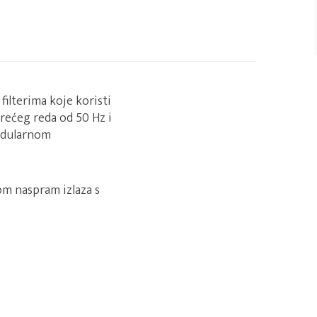
filterima koje koristi
trećeg reda od 50 Hz i
modularnom
om naspram izlaza s