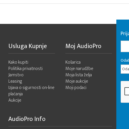
Pri
Usluga Kupnje
Moj AudioPro
Odab
Kako kupiti
Košarica
Politika privatnosti
Moje narudžbe
Odab
Jamstvo
Moja lista želja
Leasing
Moje aukcije
Izjava o sigurnosti on-line
Moji podaci
plaćanja
Aukcije
AudioPro Info