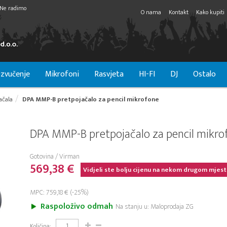
Ne radimo
O nama
Kontakt
Kako kupiti
zvučenje
Mikrofoni
Rasvjeta
HI-FI
DJ
Ostalo
ačala
DPA MMP-B pretpojačalo za pencil mikrofone
DPA MMP-B pretpojačalo za pencil mikro
Gotovina / Virman
569,38 €
Vidjeli ste bolju cijenu na nekom drugom mjest
MPC: 759,18 € (-25%)
Raspoloživo odmah
Na stanju u: Maloprodaja ZG
Količina: