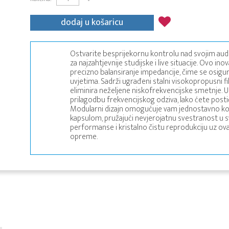
dodaj u košaricu
Ostvarite besprijekornu kontrolu nad svojim audi
za najzahtjevnije studijske i live situacije. Ovo in
precizno balansiranje impedancije, čime se osigu
uvjetima. Sadrži ugrađeni stalni visokopropusni fi
eliminira neželjene niskofrekvencijske smetnje. U
prilagodbu frekvencijskog odziva, lako ćete postići
Modularni dizajn omogućuje vam jednostavno k
kapsulom, pružajući nevjerojatnu svestranost u 
performanse i kristalno čistu reprodukciju uz ov
opreme.