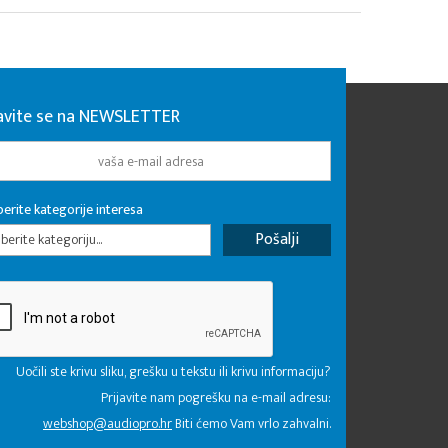
javite se na NEWSLETTER
erite kategorije interesa
erite kategoriju...
Uočili ste krivu sliku, grešku u tekstu ili krivu informaciju?
Prijavite nam pogrešku na e-mail adresu:
webshop@audiopro.hr
Biti ćemo Vam vrlo zahvalni.