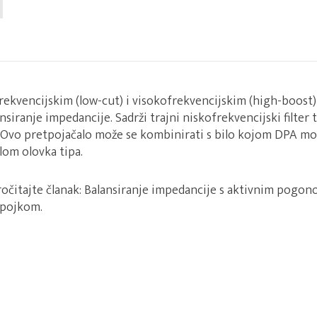
rekvencijskim (low-cut) i visokofrekvencijskim (high-boost) 
siranje impedancije. Sadrži trajni niskofrekvencijski filter 
a. Ovo pretpojačalo može se kombinirati s bilo kojom DPA 
om olovka tipa.
ročitajte članak: Balansiranje impedancije s aktivnim pogon
spojkom.