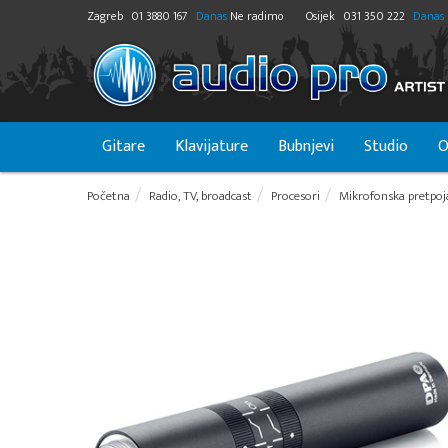
Zagreb
01 3880 167
Danas
Ne radimo
Osijek
031 350 222
Danas
Gitare
Klavijature
Bubnjevi
Studio
O
Početna
Radio, TV, broadcast
Procesori
Mikrofonska pretpoj