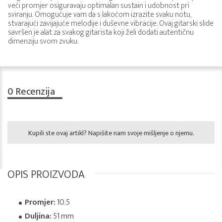
veći promjer osiguravaju optimalan sustain i udobnost pri
sviranju. Omogućuje vam da s lakoćom izrazite svaku notu,
stvarajući zavijajuće melodije i duševne vibracije. Ovaj gitarski slide
savršen je alat za svakog gitarista koji želi dodati autentičnu
dimenziju svom zvuku.
0
Recenzija
Kupili ste ovaj artikl? Napišite nam svoje mišljenje o njemu.
OPIS PROIZVODA
Promjer:
10.5
Duljina:
51 mm