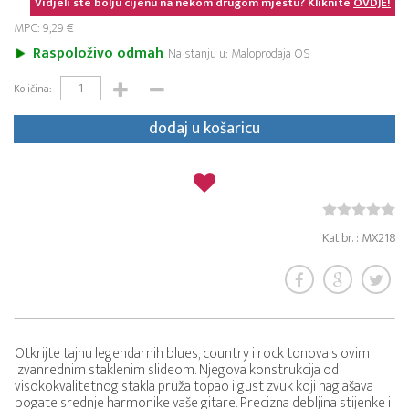
Vidjeli ste bolju cijenu na nekom drugom mjestu? Kliknite
OVDJE!
MPC: 9,29 €
Raspoloživo odmah
Na stanju u: Maloprodaja OS
Količina:
dodaj u košaricu
Kat.br. : MX218
Otkrijte tajnu legendarnih blues, country i rock tonova s ovim
izvanrednim staklenim slideom. Njegova konstrukcija od
visokokvalitetnog stakla pruža topao i gust zvuk koji naglašava
bogate srednje harmonike vaše gitare. Precizna debljina stijenke i