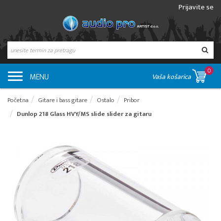
Prijavite se
0
MENU
Vaša košarica
Početna
Gitare i bass gitare
Ostalo
Pribor
Dunlop 218 Glass HVY/MS slide slider za gitaru