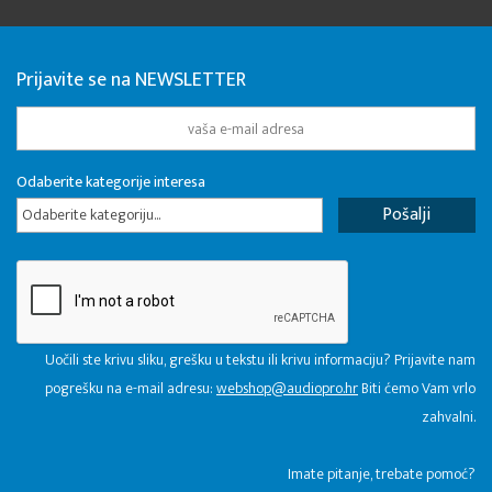
Prijavite se na NEWSLETTER
Odaberite kategorije interesa
Odaberite kategoriju...
Uočili ste krivu sliku, grešku u tekstu ili krivu informaciju? Prijavite nam
pogrešku na e-mail adresu:
webshop@audiopro.hr
Biti ćemo Vam vrlo
zahvalni.
​Imate pitanje, trebate pomoć?