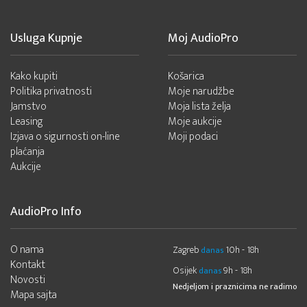
Usluga Kupnje
Moj AudioPro
Kako kupiti
Košarica
Politika privatnosti
Moje narudžbe
Jamstvo
Moja lista želja
Leasing
Moje aukcije
Izjava o sigurnosti on-line
Moji podaci
plaćanja
Aukcije
AudioPro Info
O nama
Zagreb
10h - 18h
danas
Kontakt
Osijek
9h - 18h
danas
Novosti
Nedjeljom i praznicima ne radimo
Mapa sajta