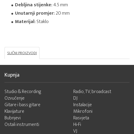
Debljina stijenke:
4.5 mm
Unutarnji promjer:
20 mm
Materijal:
Staklo
SLIČNI PROIZVODI
Kupnja
Studio & Recording
Radio, TV, broadcast
Ozvučenje
DJ
Gitare i bass gitare
Instalacije
Klavijature
Mikrofoni
Bubnjevi
Rasvjeta
Ostali instrumenti
Hi-Fi
VJ