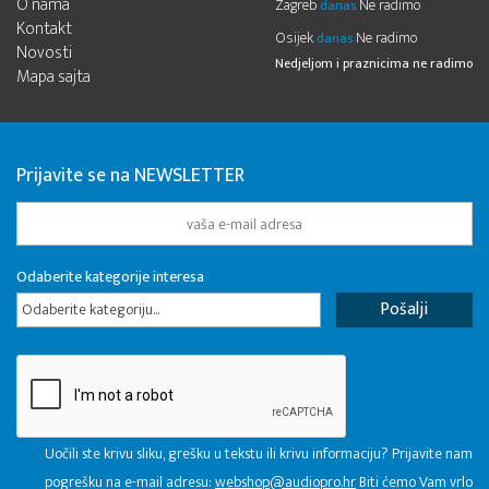
O nama
Zagreb
Ne radimo
danas
Kontakt
Osijek
Ne radimo
danas
Novosti
Nedjeljom i praznicima ne radimo
Mapa sajta
Prijavite se na NEWSLETTER
Odaberite kategorije interesa
Odaberite kategoriju...
Uočili ste krivu sliku, grešku u tekstu ili krivu informaciju? Prijavite nam
pogrešku na e-mail adresu:
webshop@audiopro.hr
Biti ćemo Vam vrlo