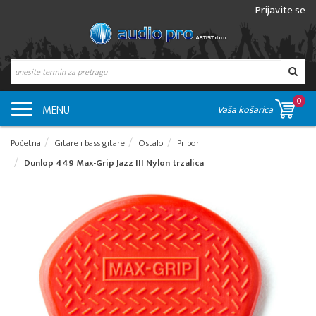
Prijavite se
0
MENU
Vaša košarica
Početna
Gitare i bass gitare
Ostalo
Pribor
Dunlop 449 Max-Grip Jazz III Nylon trzalica