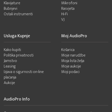
Klavijature
Mikrofoni
Bubnjevi
Rasvjeta
Ostali instrumenti
Hi-Fi
VJ
Usluga Kupnje
Moj AudioPro
Kako kupiti
Košarica
Politika privatnosti
Moje narudžbe
Jamstvo
Moja lista želja
Leasing
Moje aukcije
Izjava o sigurnosti on-line
Moji podaci
plaćanja
Aukcije
AudioPro Info