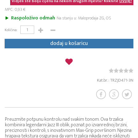
Vidjeli ste bolju cijenu na nekom drugom mjestu? Kliknite
OVDJE!
MPC: 0,93 €
Raspoloživo odmah
Na stanju u: Maloprodaja ZG, OS
Količina:
dodaj u košaricu
Kat.br. : TRZJD471-3N
Preuzmite potpunu kontrolu nad svakim tonom. Ova trzalica
kombinira legendarni Jazz III oblik, poznat po izvanrednoj brzini,
preciznosti i kontroli, s inovativnom Max-Grip površinom. Njezina
hrapava tekstura osigurava da vam trzalica nikada neće iskliznuti