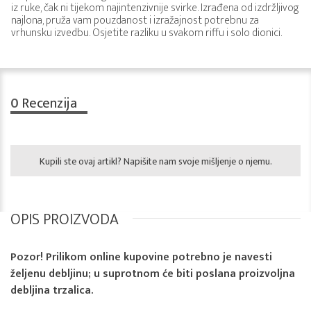
iz ruke, čak ni tijekom najintenzivnije svirke. Izrađena od izdržljivog
najlona, pruža vam pouzdanost i izražajnost potrebnu za
vrhunsku izvedbu. Osjetite razliku u svakom riffu i solo dionici.
0
Recenzija
Kupili ste ovaj artikl? Napišite nam svoje mišljenje o njemu.
OPIS PROIZVODA
Pozor! Prilikom online kupovine potrebno je navesti
željenu debljinu; u suprotnom će biti poslana proizvoljna
debljina trzalica.