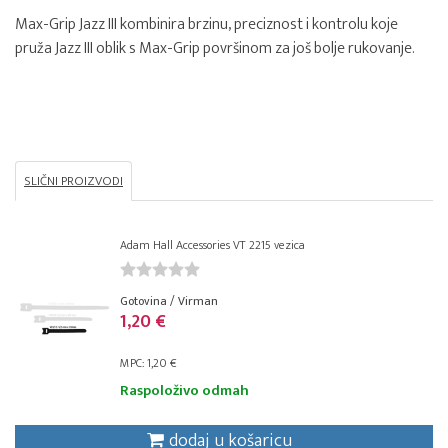
Max-Grip Jazz III kombinira brzinu, preciznost i kontrolu koje
pruža Jazz III oblik s Max-Grip površinom za još bolje rukovanje.
SLIČNI PROIZVODI
Adam Hall Accessories VT 2215 vezica
Gotovina / Virman
1,20 €
MPC: 1,20 €
Raspoloživo odmah
dodaj u košaricu