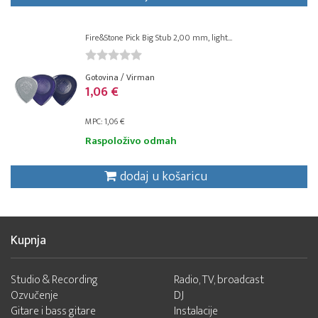
Fire&Stone Pick Big Stub 2,00 mm, light...
Gotovina / Virman
1,06 €
MPC: 1,06 €
Raspoloživo odmah
dodaj u košaricu
Kupnja
Studio & Recording
Radio, TV, broadcast
Ozvučenje
DJ
Gitare i bass gitare
Instalacije