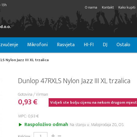
- 13h
O nama
Kontakt
Kako kupiti
zvučenje
Mikrofoni
Rasvjeta
HI-FI
DJ
Ostalo
S Nylon Jazz III XL trzalica
Dunlop 47RXLS Nylon Jazz III XL trzalica
Gotovina / Virman
0,93 €
Vidjeli ste bolju cijenu na nekom drugom mjest
MPC: 0,93 €
Raspoloživo odmah
Na stanju u: Maloprodaja ZG, OS
Količina: