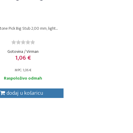
tone Pick Big Stub 2,00 mm, light...
Gotovina / Virman
1,06 €
MPC: 1,06 €
Raspoloživo odmah
dodaj u košaricu