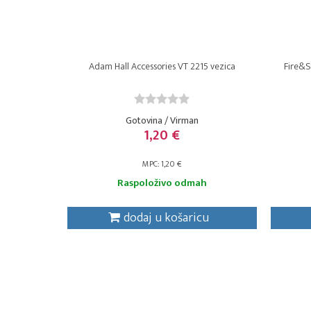
Adam Hall Accessories VT 2215 vezica
Fire&S
Gotovina / Virman
1,20 €
MPC: 1,20 €
Raspoloživo odmah
dodaj u košaricu