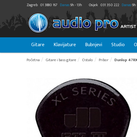
Zagreb
01 3880 167
Danas
9h - 13h
Osijek
031 350 222
Danas
9h 
Gitare
Klavijature
Bubnjevi
Studio
O
Početna
Gitare i bass gitare
Ostalo
Pribor
Dunlop 47RXL