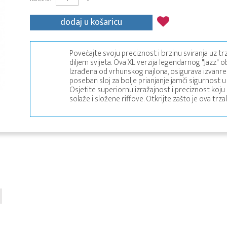
dodaj u košaricu
Povećajte svoju preciznost i brzinu sviranja uz trz
diljem svijeta. Ova XL verzija legendarnog "Jazz" o
Izrađena od vrhunskog najlona, osigurava izvanre
poseban sloj za bolje prianjanje jamči sigurnost u 
Osjetite superiornu izražajnost i preciznost koju
solaže i složene riffove. Otkrijte zašto je ova trz