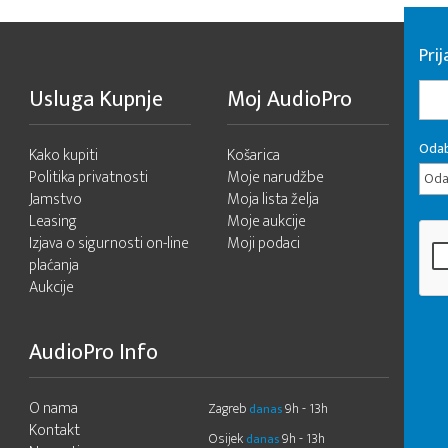
Pri
Usluga Kupnje
Moj AudioPro
Odab
Kako kupiti
Košarica
Politika privatnosti
Moje narudžbe
Odab
Jamstvo
Moja lista želja
Leasing
Moje aukcije
Izjava o sigurnosti on-line
Moji podaci
plaćanja
Aukcije
AudioPro Info
O nama
Zagreb
9h - 13h
danas
Kontakt
Osijek
9h - 13h
danas