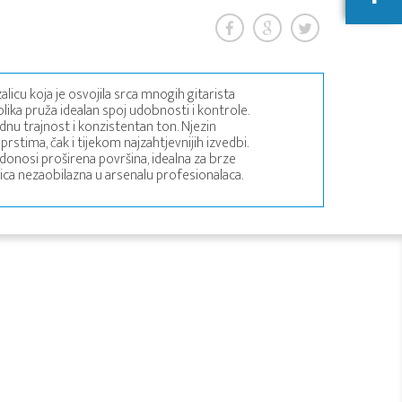
alicu koja je osvojila srca mnogih gitarista
blika pruža idealan spoj udobnosti i kontrole.
dnu trajnost i konzistentan ton. Njezin
prstima, čak i tijekom najzahtjevnijih izvedbi.
 donosi proširena površina, idealna za brze
alica nezaobilazna u arsenalu profesionalaca.