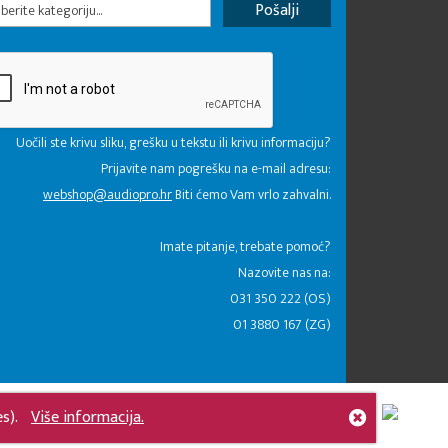
erite kategoriju...
Uočili ste krivu sliku, grešku u tekstu ili krivu informaciju?
Prijavite nam pogrešku na e-mail adresu:
webshop@audiopro.hr
Biti ćemo Vam vrlo zahvalni.
​Imate pitanje, trebate pomoć?
Nazovite nas na:
031 350 222 (OS)
01 3880 167 (ZG)
es).
Više informacija.