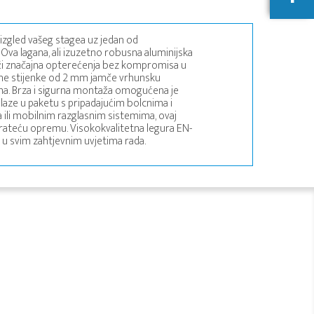
 izgled vašeg stagea uz jedan od
 Ova lagana, ali izuzetno robusna aluminijska
drži značajna opterećenja bez kompromisa u
jine stijenke od 2 mm jamče vrhunsku
ma. Brza i sigurna montaža omogućena je
laze u paketu s pripadajućim bolcnima i
ma ili mobilnim razglasnim sistemima, ovaj
prateću opremu. Visokokvalitetna legura EN-
u svim zahtjevnim uvjetima rada.