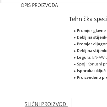
OPIS PROIZVODA
Tehnička speci
Promjer glavne c
Debljina stijenk
Promjer dijagon
Debljina stijenk
Legura:
EN-AW 6
Spoj:
Konusni pri
Isporuka uključu
Proizvedeno pr
SLIČNI PROIZVODI