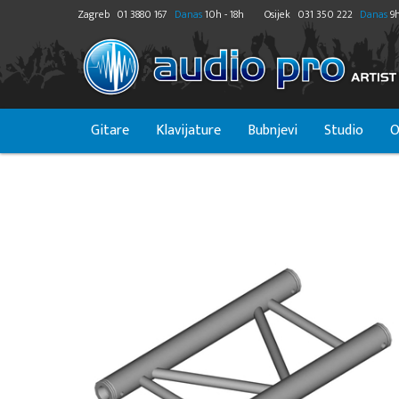
Zagreb
01 3880 167
Danas
10h - 18h
Osijek
031 350 222
Danas
9h
Gitare
Klavijature
Bubnjevi
Studio
O