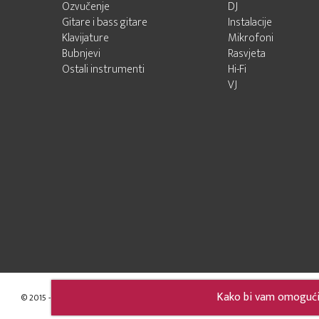
Ozvučenje
DJ
Gitare i bass gitare
Instalacije
Klavijature
Mikrofoni
Bubnjevi
Rasvjeta
Ostali instrumenti
Hi-Fi
VJ
Kako bi vam omogućili
© 2015 - 2026 Audio Pro Artist
Developed by LABNET.RS