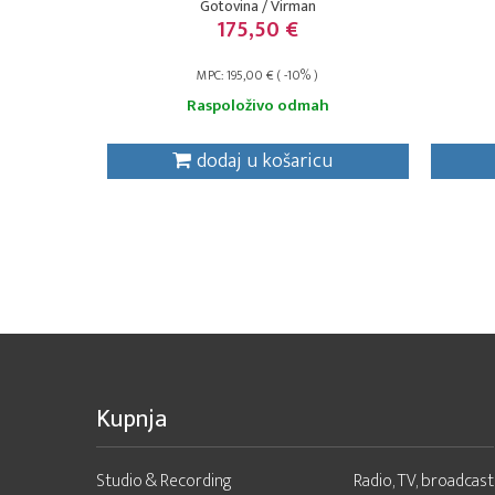
Gotovina / Virman
175,50 €
MPC: 195,00 € ( -10% )
Raspoloživo odmah
dodaj u košaricu
Kupnja
Studio & Recording
Radio, TV, broadcast