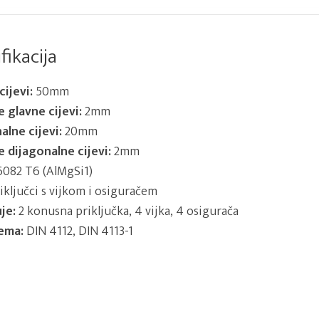
fikacija
ijevi:
50mm
e glavne cijevi:
2mm
alne cijevi:
20mm
e dijagonalne cijevi:
2mm
082 T6 (AlMgSi1)
ključci s vijkom i osiguračem
je:
2 konusna priključka, 4 vijka, 4 osigurača
ema:
DIN 4112, DIN 4113-1