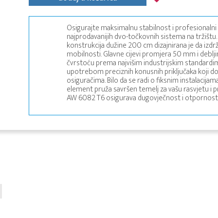
Osigurajte maksimalnu stabilnost i profesionalni
najprodavanijih dvo-točkovnih sistema na tržištu.
konstrukcija dužine 200 cm dizajnirana je da iz
mobilnosti. Glavne cijevi promjera 50 mm i debl
čvrstoću prema najvišim industrijskim standardi
upotrebom preciznih konusnih priključaka koji do
osiguračima. Bilo da se radi o fiksnim instalacija
element pruža savršen temelj za vašu rasvjetu i 
AW 6082 T6 osigurava dugovječnost i otpornost 