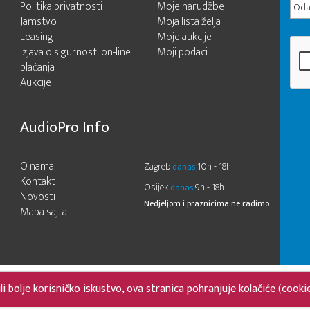
Politika privatnosti
Moje narudžbe
Odab
Jamstvo
Moja lista želja
Leasing
Moje aukcije
Izjava o sigurnosti on-line
Moji podaci
plaćanja
Aukcije
AudioPro Info
O nama
Zagreb
10h - 18h
danas
Kontakt
Osijek
9h - 18h
danas
Novosti
Nedjeljom i praznicima ne radimo
Mapa sajta
 bolje korisničko iskustvo, ova stranica pohranjuje kolačiće (cooki