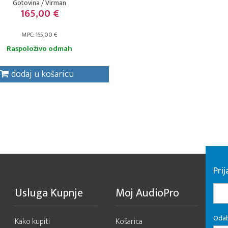
Gotovina / Virman
165,00 €
MPC: 165,00 €
Raspoloživo odmah
dodaj u košaricu
Pri
Usluga Kupnje
Moj AudioPro
Odab
Kako kupiti
Košarica