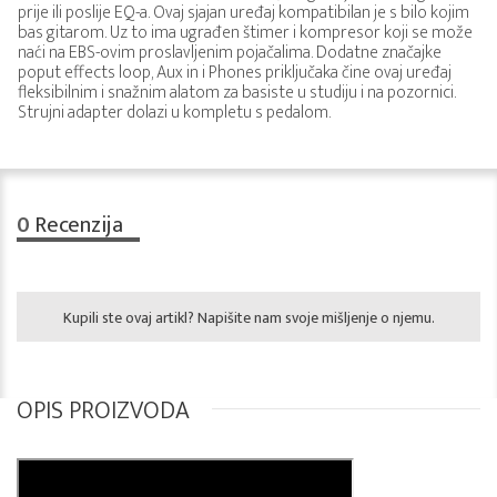
prije ili poslije EQ-a. Ovaj sjajan uređaj kompatibilan je s bilo kojim
bas gitarom. Uz to ima ugrađen štimer i kompresor koji se može
naći na EBS-ovim proslavljenim pojačalima. Dodatne značajke
poput effects loop, Aux in i Phones priključaka čine ovaj uređaj
fleksibilnim i snažnim alatom za basiste u studiju i na pozornici.
Strujni adapter dolazi u kompletu s pedalom.
0
Recenzija
Kupili ste ovaj artikl? Napišite nam svoje mišljenje o njemu.
OPIS PROIZVODA