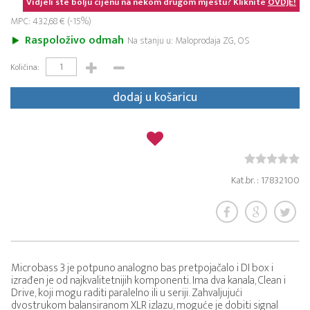
Vidjeli ste bolju cijenu na nekom drugom mjestu? Kliknite
OVDJE!
MPC: 432,68 € (-15%)
Raspoloživo odmah
Na stanju u: Maloprodaja ZG, OS
Količina:
dodaj u košaricu
Kat.br. : 17832100
Microbass 3 je potpuno analogno bas pretpojačalo i DI box i
izrađen je od najkvalitetnijih komponenti. Ima dva kanala, Clean i
Drive, koji mogu raditi paralelno ili u seriji. Zahvaljujući
dvostrukom balansiranom XLR izlazu, moguće je dobiti signal