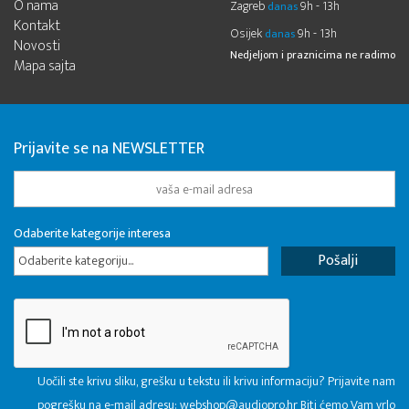
O nama
Zagreb
9h - 13h
danas
Kontakt
Osijek
9h - 13h
danas
Novosti
Nedjeljom i praznicima ne radimo
Mapa sajta
Prijavite se na NEWSLETTER
Odaberite kategorije interesa
Odaberite kategoriju...
Uočili ste krivu sliku, grešku u tekstu ili krivu informaciju? Prijavite nam
pogrešku na e-mail adresu:
webshop@audiopro.hr
Biti ćemo Vam vrlo