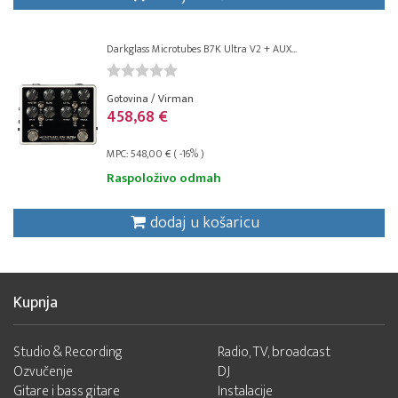
Darkglass Microtubes B7K Ultra V2 + AUX...
Gotovina / Virman
458,68 €
MPC: 548,00 € ( -16% )
Raspoloživo odmah
dodaj u košaricu
Kupnja
Studio & Recording
Radio, TV, broadcast
Ozvučenje
DJ
Gitare i bass gitare
Instalacije