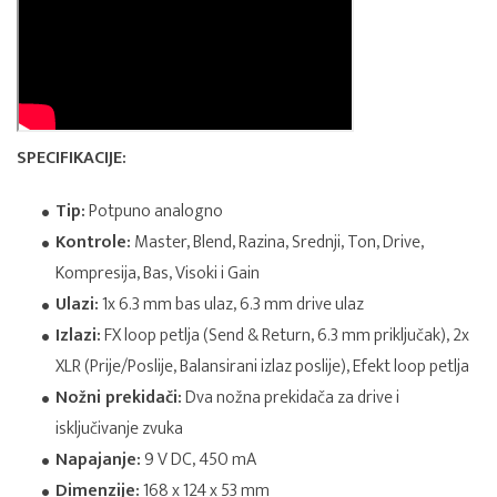
SPECIFIKACIJE:
Tip:
Potpuno analogno
Kontrole:
Master, Blend, Razina, Srednji, Ton, Drive,
Kompresija, Bas, Visoki i Gain
Ulazi:
1x 6.3 mm bas ulaz, 6.3 mm drive ulaz
Izlazi:
FX loop petlja (Send & Return, 6.3 mm priključak), 2x
XLR (Prije/Poslije, Balansirani izlaz poslije), Efekt loop petlja
Nožni prekidači:
Dva nožna prekidača za drive i
isključivanje zvuka
Napajanje:
9 V DC, 450 mA
Dimenzije:
168 x 124 x 53 mm