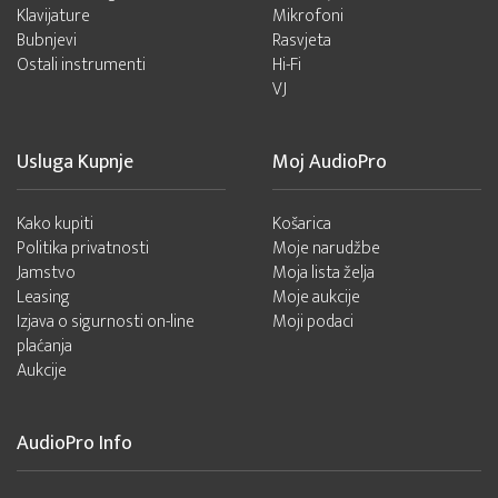
Klavijature
Mikrofoni
Bubnjevi
Rasvjeta
Ostali instrumenti
Hi-Fi
VJ
Usluga Kupnje
Moj AudioPro
Kako kupiti
Košarica
Politika privatnosti
Moje narudžbe
Jamstvo
Moja lista želja
Leasing
Moje aukcije
Izjava o sigurnosti on-line
Moji podaci
plaćanja
Aukcije
AudioPro Info