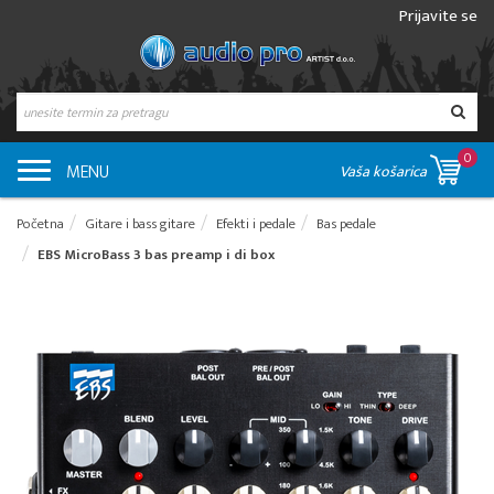
Prijavite se
0
MENU
Vaša košarica
Početna
Gitare i bass gitare
Efekti i pedale
Bas pedale
EBS MicroBass 3 bas preamp i di box