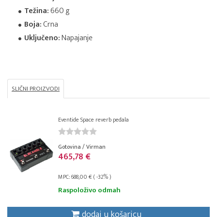
Težina:
660 g
Boja:
Crna
Uključeno:
Napajanje
SLIČNI PROIZVODI
Eventide Space reverb pedala
Gotovina / Virman
465,78 €
MPC: 688,00 € ( -32% )
Raspoloživo odmah
dodaj u košaricu