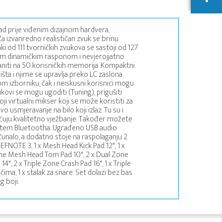
ad prije viđenim dizajnom hardvera,
a izvanredno realističan zvuk se brinu
ki od 111 tvorničkih zvukova se sastoji od 127
kim dinamičkim rasponom i nevjerojjatno
aniti na 50 korisničkih memorija. Kompaktni
šta i njime se upravlja preko LC zaslona
om izborniku, čak i neiskusni korisnici mogu
kovi se mogu ugoditi (Tuning), prigušiti
ji virtualni mikser koji se može koristiti za
 usmjeravanje na bilo koji izlaz. Tu su i
uju kvalitetno vježbanje. Također možete
putem Bluetootha. Ugrađeno USB audio
čunalo, a dodatno stoje na raspolaganju 2
EFNOTE 3, 1 x Mesh Head Kick Pad 12", 1 x
one Mesh Head Tom Pad 10", 2 x Dual Zone
4", 2 x Triple Zone Crash Pad 16", 1 x Triple
ima, 1 x stalak za snare. Set dolazi bez bas
g boji.