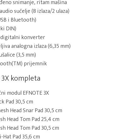
eno snimanje, ritam mašina
udio sučelje (8 izlaza/2 ulaza)
USB i Bluetooth)
ski DIN)
 digitalni konverter
ljiva analogna izlaza (6,35 mm)
lušalice (3,5 mm)
etooth(TM) prijemnik
 3X kompleta
učni modul EFNOTE 3X
ck Pad 30,5 cm
Mesh Head Snar Pad 30,5 cm
esh Head Tom Pad 25,4 cm
esh Head Tom Pad 30,5 cm
Hi-Hat Pad 35,6 cm