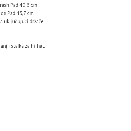
Crash Pad 40,6 cm
Ride Pad 45,7 cm
va uključujući držače
nj i stalka za hi-hat.