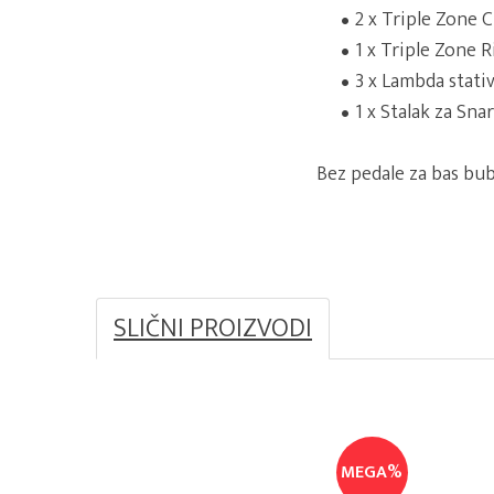
2 x Triple Zone 
1 x Triple Zone 
3 x Lambda stati
1 x Stalak za Snar
Bez pedale za bas buba
SLIČNI PROIZVODI
MEGA%