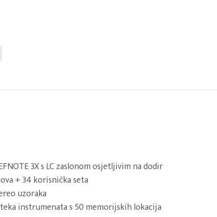
FNOTE 3X s LC zaslonom osjetljivim na dodir
tova + 34 korisnička seta
tereo uzoraka
oteka instrumenata s 50 memorijskih lokacija