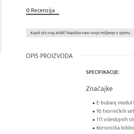
0
Recenzija
Kupili ste ovaj artikl? Napišite nam svoje mišljenje o njemu.
OPIS PROIZVODA
SPECIFIKACIJE:
Značajke
E-bubanj modul E
16 tvorničkih se
111 višeslojnih s
Korisnička bibli