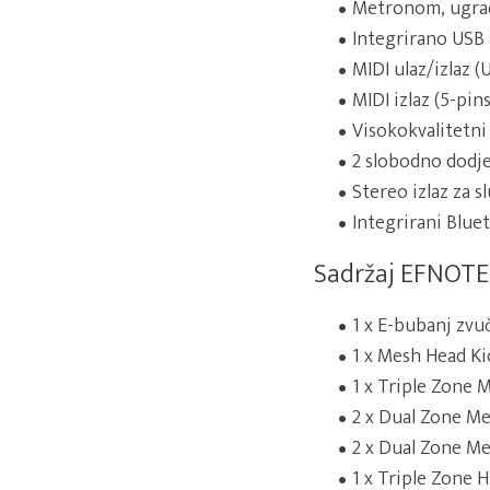
Metronom, ugrađ
Integrirano USB a
MIDI ulaz/izlaz (
MIDI izlaz (5-pin
Visokokvalitetni
2 slobodno dodje
Stereo izlaz za s
Integrirani Blu
Sadržaj EFNOTE
1 x E-bubanj zv
1 x Mesh Head Ki
1 x Triple Zone 
2 x Dual Zone M
2 x Dual Zone M
1 x Triple Zone 