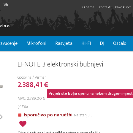
 - 18h
O nama
Kontakt
Kako kupiti
zvučenje
Mikrofoni
Rasvjeta
HI-FI
DJ
Ostalo
EFNOTE 3 elektronski bubnjevi
Gotovina / Virman
2.388,41 €
Vidjeli ste bolju cijenu na nekom drugom mjest
MPC: 2.739,00 €
(-13%)
Isporučivo po narudžbi
Na stanju u: