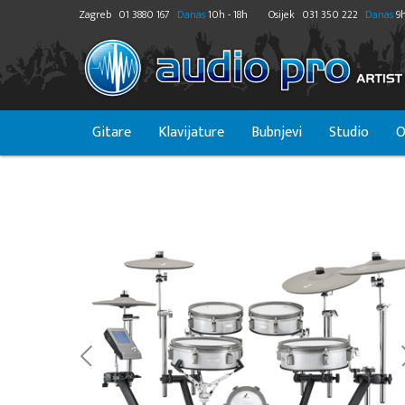
Zagreb
01 3880 167
Danas
10h - 18h
Osijek
031 350 222
Danas
9h
Gitare
Klavijature
Bubnjevi
Studio
O