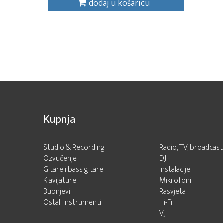
dodaj u košaricu
Kupnja
Studio & Recording
Radio, TV, broadcast
Ozvučenje
DJ
Gitare i bass gitare
Instalacije
Klavijature
Mikrofoni
Bubnjevi
Rasvjeta
Ostali instrumenti
Hi-Fi
VJ