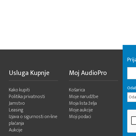
Pri
Usluga Kupnje
Moj AudioPro
Odab
Kako kupiti
Košarica
Politika privatnosti
Moje narudžbe
Odab
Jamstvo
Moja lista želja
Leasing
Moje aukcije
Izjava o sigurnosti on-line
Moji podaci
plaćanja
Aukcije