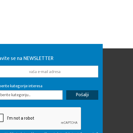
javite se na NEWSLETTER
erite kategorije interesa
erite kategoriju...