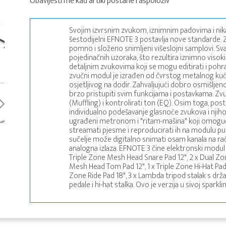
Obavijesti me kad artikl postane raspoloživ
Svojim izvrsnim zvukom, iznimnim padovima i nik
šestodijelni EFNOTE 3 postavlja nove standarde. Z
pomno i složeno snimljeni višeslojni samplovi. Sva
pojedinačnih uzoraka, što rezultira iznimno viso
detaljnim zvukovima koji se mogu editirati i pohr
zvučni modul je izrađen od čvrstog metalnog kući
osjetljivog na dodir. Zahvaljujući dobro osmišljen
brzo pristupiti svim funkcijama i postavkama. Zvu
(Muffling) i kontrolirati ton (EQ). Osim toga, posto
individualno podešavanje glasnoće zvukova i njihovo
ugrađeni metronom i "ritam-mašina" koji omoguć
streamati pjesme i reproducirati ih na modulu 
sučelje može digitalno snimati osam kanala na ra
analogna izlaza. EFNOTE 3 čine elektronski modul 
Triple Zone Mesh Head Snare Pad 12", 2 x Dual Z
Mesh Head Tom Pad 12", 1 x Triple Zone Hi-Hat Pad 1
Zone Ride Pad 18", 3 x Lambda tripod stalak s držač
pedale i hi-hat stalka. Ovo je verzija u sivoj sparklin