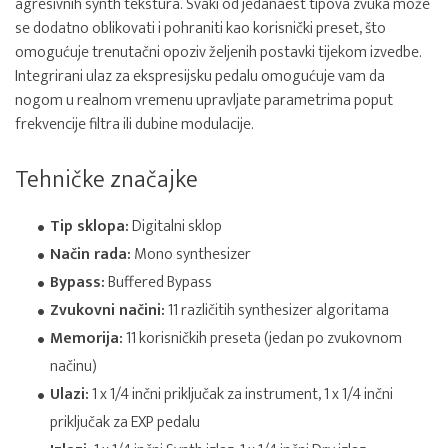
agresivnih synth tekstura. Svaki od jedanaest tipova zvuka može
se dodatno oblikovati i pohraniti kao korisnički preset, što
omogućuje trenutačni opoziv željenih postavki tijekom izvedbe.
Integrirani ulaz za ekspresijsku pedalu omogućuje vam da
nogom u realnom vremenu upravljate parametrima poput
frekvencije filtra ili dubine modulacije.
Tehničke značajke
Tip sklopa:
Digitalni sklop
Način rada:
Mono synthesizer
Bypass:
Buffered Bypass
Zvukovni načini:
11 različitih synthesizer algoritama
Memorija:
11 korisničkih preseta (jedan po zvukovnom
načinu)
Ulazi:
1 x 1/4 inčni priključak za instrument, 1 x 1/4 inčni
priključak za EXP pedalu