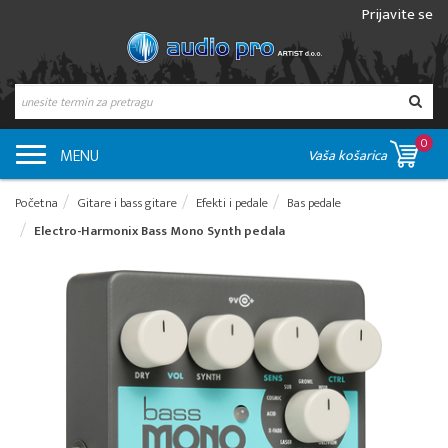
Prijavite se
0
MENU
Vaša košarica
Početna
Gitare i bass gitare
Efekti i pedale
Bas pedale
Electro-Harmonix Bass Mono Synth pedala