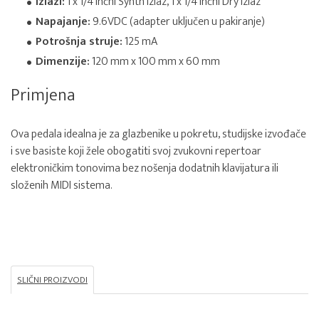
Izlazi:
1 x 1/4 inčni Synth izlaz, 1 x 1/4 inčni Dry izlaz
Napajanje:
9.6VDC (adapter uključen u pakiranje)
Potrošnja struje:
125 mA
Dimenzije:
120 mm x 100 mm x 60 mm
Primjena
Ova pedala idealna je za glazbenike u pokretu, studijske izvođače
i sve basiste koji žele obogatiti svoj zvukovni repertoar
elektroničkim tonovima bez nošenja dodatnih klavijatura ili
složenih MIDI sistema.
SLIČNI PROIZVODI