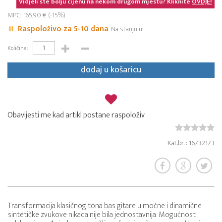
Vidjeli ste bolju cijenu na nekom drugom mjestu? Kliknite
OVDJE!
MPC: 165,90 € (-15%)
Raspoloživo za 5-10 dana
Na stanju u:
Količina:
dodaj u košaricu
Obavijesti me kad artikl postane raspoloživ
Kat.br. : 16732173
Transformacija klasičnog tona bas gitare u moćne i dinamične
sintetičke zvukove nikada nije bila jednostavnija. Mogućnost