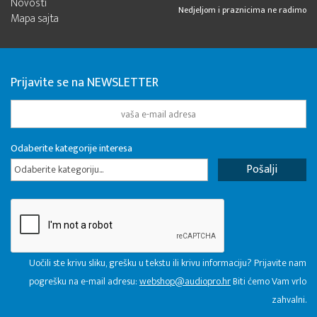
Novosti
Nedjeljom i praznicima ne radimo
Mapa sajta
Prijavite se na NEWSLETTER
Odaberite kategorije interesa
Odaberite kategoriju...
Uočili ste krivu sliku, grešku u tekstu ili krivu informaciju? Prijavite nam
pogrešku na e-mail adresu:
webshop@audiopro.hr
Biti ćemo Vam vrlo
zahvalni.