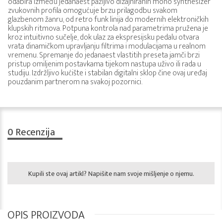
odabira između jedanaest pažljivo dizajniranih mono synthesizer
zvukovnih profila omogućuje brzu prilagodbu svakom
glazbenom žanru, od retro funk linija do modernih elektroničkih
klupskih ritmova. Potpuna kontrola nad parametrima pružena je
kroz intuitivno sučelje, dok ulaz za ekspresijsku pedalu otvara
vrata dinamičkom upravljanju filtrima i modulacijama u realnom
vremenu. Spremanje do jedanaest vlastitih preseta jamči brzi
pristup omiljenim postavkama tijekom nastupa uživo ili rada u
studiju. Izdržljivo kućište i stabilan digitalni sklop čine ovaj uređaj
pouzdanim partnerom na svakoj pozornici.
0
Recenzija
Kupili ste ovaj artikl? Napišite nam svoje mišljenje o njemu.
OPIS PROIZVODA