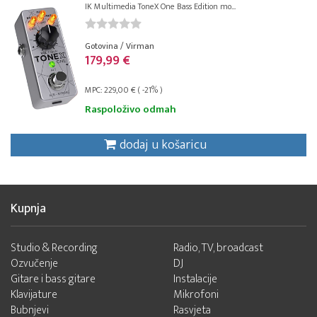
IK Multimedia ToneX One Bass Edition mo...
Gotovina / Virman
179,99 €
MPC: 229,00 € ( -21% )
Raspoloživo odmah
dodaj u košaricu
Kupnja
Studio & Recording
Radio, TV, broadcast
Ozvučenje
DJ
Gitare i bass gitare
Instalacije
Klavijature
Mikrofoni
Bubnjevi
Rasvjeta