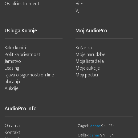
Ostali instrumenti
Hi-Fi
VJ
Usluga Kupnje
Moj AudioPro
Kako kupiti
Košarica
Politika privatnosti
Moje narudžbe
Jamstvo
Moja lista želja
Leasing
Moje aukcije
Izjava o sigurnosti on-line
Moji podaci
plaćanja
Aukcije
AudioPro Info
O nama
Zagreb
9h - 13h
danas
Kontakt
Osijek
9h - 13h
danas