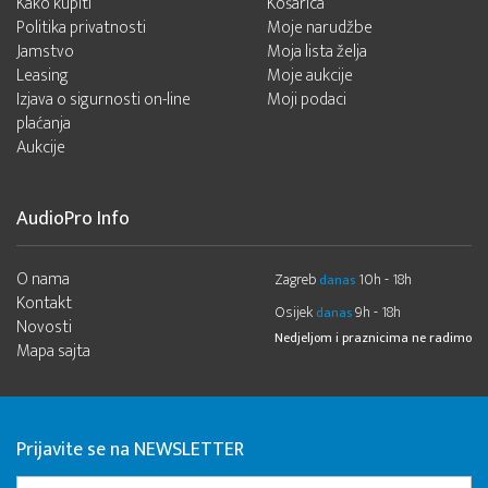
Kako kupiti
Košarica
Politika privatnosti
Moje narudžbe
Jamstvo
Moja lista želja
Leasing
Moje aukcije
Izjava o sigurnosti on-line
Moji podaci
plaćanja
Aukcije
AudioPro Info
O nama
Zagreb
10h - 18h
danas
Kontakt
Osijek
9h - 18h
danas
Novosti
Nedjeljom i praznicima ne radimo
Mapa sajta
Prijavite se na NEWSLETTER