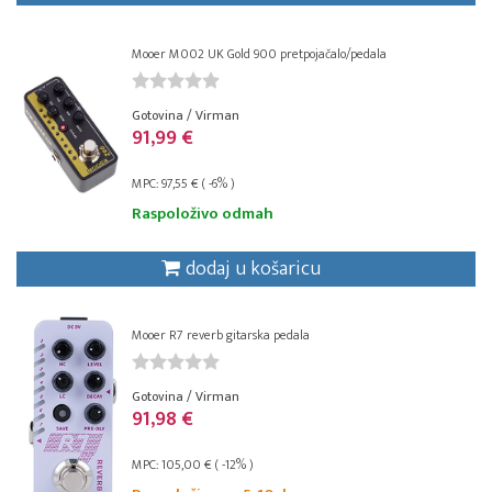
Mooer M002 UK Gold 900 pretpojačalo/pedala
Gotovina / Virman
91,99 €
MPC: 97,55 € ( -6% )
Raspoloživo odmah
dodaj u košaricu
Mooer R7 reverb gitarska pedala
Gotovina / Virman
91,98 €
MPC: 105,00 € ( -12% )