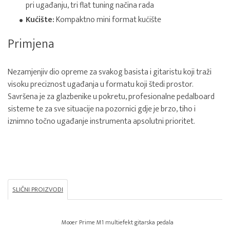
pri ugađanju, tri flat tuning načina rada
Kućište:
Kompaktno mini format kućište
Primjena
Nezamjenjiv dio opreme za svakog basista i gitaristu koji traži
visoku preciznost ugađanja u formatu koji štedi prostor.
Savršena je za glazbenike u pokretu, profesionalne pedalboard
sisteme te za sve situacije na pozornici gdje je brzo, tiho i
iznimno točno ugađanje instrumenta apsolutni prioritet.
SLIČNI PROIZVODI
Mooer Prime M1 multiefekt gitarska pedala