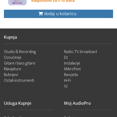
Raspoloživo za 5-10 dana
dodaj u košaricu
Kupnja
Studio & Recording
Radio, TV, broadcast
Ozvučenje
DJ
Gitare i bass gitare
Instalacije
Klavijature
Mikrofoni
Bubnjevi
Rasvjeta
Ostali instrumenti
Hi-Fi
VJ
Usluga Kupnje
Moj AudioPro