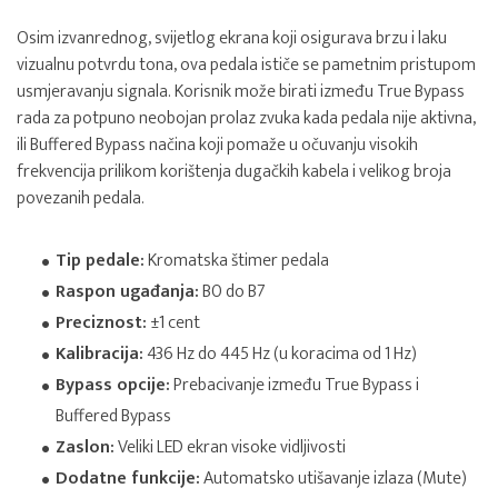
Osim izvanrednog, svijetlog ekrana koji osigurava brzu i laku
vizualnu potvrdu tona, ova pedala ističe se pametnim pristupom
usmjeravanju signala. Korisnik može birati između True Bypass
rada za potpuno neobojan prolaz zvuka kada pedala nije aktivna,
ili Buffered Bypass načina koji pomaže u očuvanju visokih
frekvencija prilikom korištenja dugačkih kabela i velikog broja
povezanih pedala.
Tip pedale:
Kromatska štimer pedala
Raspon ugađanja:
B0 do B7
Preciznost:
±1 cent
Kalibracija:
436 Hz do 445 Hz (u koracima od 1 Hz)
Bypass opcije:
Prebacivanje između True Bypass i
Buffered Bypass
Zaslon:
Veliki LED ekran visoke vidljivosti
Dodatne funkcije:
Automatsko utišavanje izlaza (Mute)