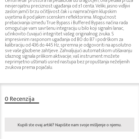
centimetar prostora na pedalboardu dragocjen, ova pedala pruža
nevjerojatnu preciznost ugađanja od ±1 centa. Veliki, jasno vidljivi
zaslon jamči brzu očitljivost čak i u najmračnijim klupskim
uvjetima ili pod jakim scenskim reflektorima. Mogućnost
prebacivanja između True Bypass i Buffered Bypass načina rada
omogućuje vam savršenu integraciju u bilo koji signalni lanac,
učinkovito čuvajući integritet vašeg originalnog zvuka. S
impresivnim rasponom ugađanja od B0 do B7 i podrškom za
kalibraciju od 436 do 445 Hz, spremna je odgovoriti na apsolutno
sve vaše glazbene zahtjeve. Zahvaljujući automatskom utišavanju
izlaznog signala prilikom aktivacije, vaš instrument možete
neprimjetno uštimati usred nastupa bez propuštanja neželjenih
zvukova prema pojačalu.
0
Recenzija
Kupili ste ovaj artikl? Napišite nam svoje mišljenje o njemu.