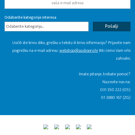
Odaberite kategorije interesa
Odaberite kategoriju...
Uočili ste krivu sliku, grešku u tekstu ili krivu informaciju? Prijavite nam
pogrešku na e-mail adresu:
webshop@audiopro.hr
Biti ćemo Vam vrlo
zahvalni.
​Imate pitanje, trebate pomoć?
Nazovite nas na:
031 350 222 (OS)
01 3880 167 (ZG)