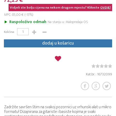
72,25 €
Vidjeli ste bolju cijenu na nekom drugom mjestu? Kliknite
OVDJE!
MPC: 85,00 € (-15%)
Raspoloživo odmah
Na stanju u: Maloprodaja OS
Količina:
dodaj u košaricu
Kat.br. : 16732099
Zadržite savršen štim na svakoj pozornici uz vrhunski alat u mikro
formatu! Dizajnirana za gitariste i basiste kojima je svaki