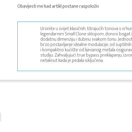
Obavijesti me kad artikl postane raspoloživ
Uronite u svijet klasičnih, titrajućih tonova s v
legendarnim Small Clone sklopom, donosi bogat i 
dodatnu dimenziju i dubinu svakom tonu. Jedno
brzo postavljanje idealne modulacije, od suptilni
i kompaktno kućište od lijevanog metala osigurava
studiju. Zahvaljujući true bypass preklapanju, izv
netaknut kada je pedala isključena.