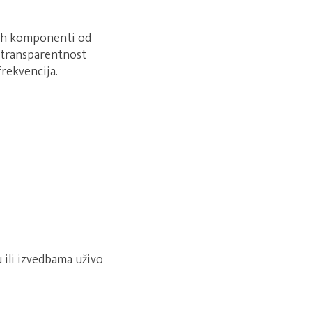
nih komponenti od
u transparentnost
frekvencija.
 ili izvedbama uživo