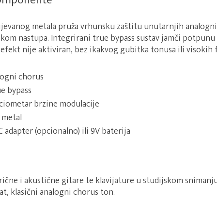
 komponente
lijevanog metala pruža vrhunsku zaštitu unutarnjih analog
ijekom nastupa. Integrirani true bypass sustav jamči potpun
efekt nije aktiviran, bez ikakvog gubitka tonusa ili visokih 
ogni chorus
e bypass
iometar brzine modulacije
 metal
 adapter (opcionalno) ili 9V baterija
ične i akustične gitare te klavijature u studijskom snimanju
t, klasični analogni chorus ton.