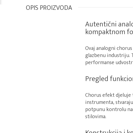
OPIS PROIZVODA
Autentični anal
kompaktnom f
Ovaj analogni chorus 
glazbenu industriju.
performanse udvostr
Pregled funkcio
Chorus efekt djeluje 
instrumenta, stvaraj
potpunu kontrolu nad
stilovima.