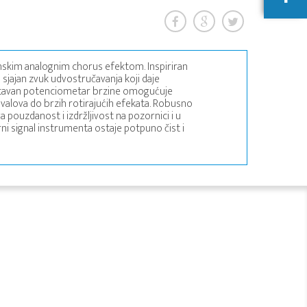
rhunskim analognim chorus efektom. Inspiriran
sjajan zvuk udvostručavanja koji daje
stavan potenciometar brzine omogućuje
h valova do brzih rotirajućih efekata. Robusno
 pouzdanost i izdržljivost na pozornici i u
orni signal instrumenta ostaje potpuno čist i