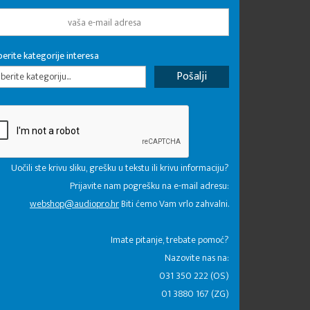
erite kategorije interesa
erite kategoriju...
Uočili ste krivu sliku, grešku u tekstu ili krivu informaciju?
Prijavite nam pogrešku na e-mail adresu:
webshop@audiopro.hr
Biti ćemo Vam vrlo zahvalni.
​Imate pitanje, trebate pomoć?
Nazovite nas na:
031 350 222 (OS)
01 3880 167 (ZG)