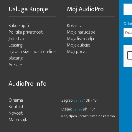
Usluga Kupnje
Moj AudioPro
Odab
Kako kupiti
Košarica
Politika privatnosti
Moje narudžbe
Odab
Jamstvo
Moja lista želja
Leasing
Moje aukcije
Izjava o sigurnosti on-line
Moji podaci
plaćanja
Aukcije
AudioPro Info
O nama
Zagreb
10h - 18h
danas
Kontakt
Osijek
9h - 18h
danas
Novosti
Nedjeljom i praznicima ne radimo
Mapa sajta