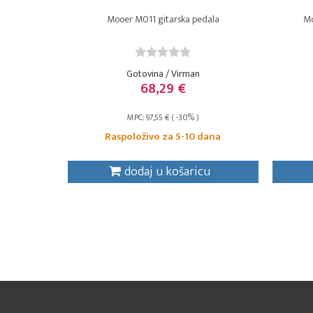
Mooer M011 gitarska pedala
Mo
Gotovina / Virman
68,29 €
MPC: 97,55 € ( -30% )
Raspoloživo za 5-10 dana
dodaj u košaricu