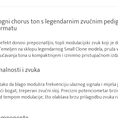
ogni chorus ton s legendarnim zvučnim ped
ormatu
efekt donosi prepoznatljiv, topli modulacijski zvuk koji je 
 Temeljen na sklopu legendarnog Small Clone modela, pruža
učavanja tona u kompaktnijem i iznimno pristupačnom izda
nalnosti i zvuka
tako da blago modulira frekvenciju ulaznog signala i miješa 
ući bogat, treperavi zvučni sloj. Precizni potenciometar br
 tempom modulacije, što olakšava brzu prilagodbu zvuka ra