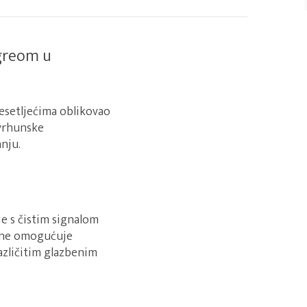
igreom u
desetljećima oblikovao
 vrhunske
nju.
je s čistim signalom
zine omogućuje
zličitim glazbenim