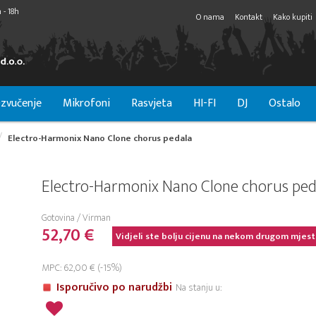
 - 18h
O nama
Kontakt
Kako kupiti
zvučenje
Mikrofoni
Rasvjeta
HI-FI
DJ
Ostalo
Electro-Harmonix Nano Clone chorus pedala
Electro-Harmonix Nano Clone chorus ped
Gotovina / Virman
52,70 €
Vidjeli ste bolju cijenu na nekom drugom mjest
MPC: 62,00 € (-15%)
Isporučivo po narudžbi
Na stanju u: