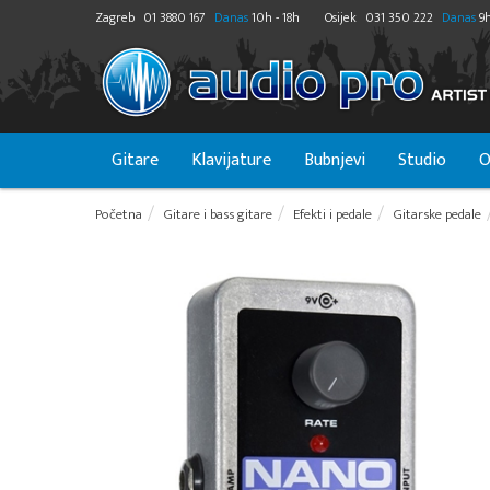
Zagreb
01 3880 167
Danas
10h - 18h
Osijek
031 350 222
Danas
9h
Gitare
Klavijature
Bubnjevi
Studio
O
Početna
Gitare i bass gitare
Efekti i pedale
Gitarske pedale