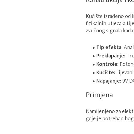
Konstrukcija i
Kućište izrađeno od 
fizikalnih utjecaja t
zvučnog signala kada 
Tip efekta:
Anal
Preklapanje:
Tru
Kontrole:
Potenc
Kućište:
Lijevani
Napajanje:
9V DC
Primjena
Namijenjeno za elektr
gdje je potreban boga