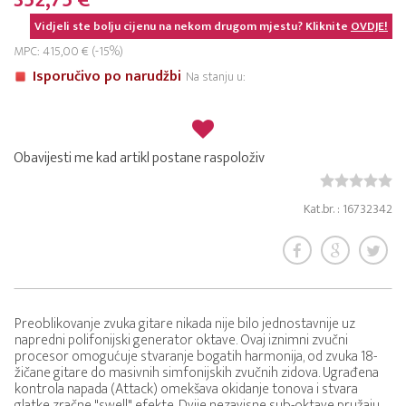
352,75 €
Vidjeli ste bolju cijenu na nekom drugom mjestu? Kliknite
OVDJE!
MPC: 415,00 € (-15%)
Isporučivo po narudžbi
Na stanju u:
Obavijesti me kad artikl postane raspoloživ
Kat.br. : 16732342
Preoblikovanje zvuka gitare nikada nije bilo jednostavnije uz
napredni polifonijski generator oktave. Ovaj iznimni zvučni
procesor omogućuje stvaranje bogatih harmonija, od zvuka 18-
žičane gitare do masivnih simfonijskih zvučnih zidova. Ugrađena
kontrola napada (Attack) omekšava okidanje tonova i stvara
glatke zračne "swell" efekte. Dvije nezavisne sub-oktave pružaju