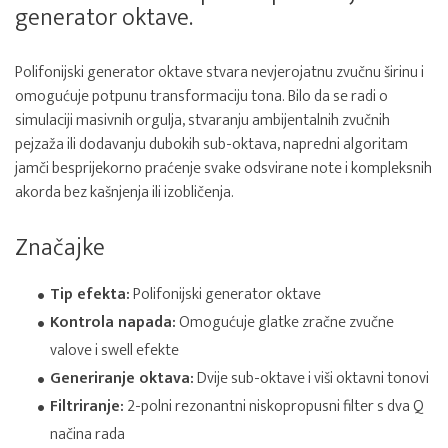
generator oktave.
Polifonijski generator oktave stvara nevjerojatnu zvučnu širinu i
omogućuje potpunu transformaciju tona. Bilo da se radi o
simulaciji masivnih orgulja, stvaranju ambijentalnih zvučnih
pejzaža ili dodavanju dubokih sub-oktava, napredni algoritam
jamči besprijekorno praćenje svake odsvirane note i kompleksnih
akorda bez kašnjenja ili izobličenja.
Značajke
Tip efekta:
Polifonijski generator oktave
Kontrola napada:
Omogućuje glatke zračne zvučne
valove i swell efekte
Generiranje oktava:
Dvije sub-oktave i viši oktavni tonovi
Filtriranje:
2-polni rezonantni niskopropusni filter s dva Q
načina rada