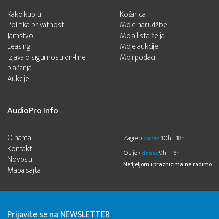
Kako kupiti
Košarica
Politika privatnosti
Moje narudžbe
Jamstvo
Moja lista želja
Leasing
Moje aukcije
Izjava o sigurnosti on-line
Moji podaci
plaćanja
Aukcije
AudioPro Info
O nama
Zagreb
10h - 18h
danas
Kontakt
Osijek
9h - 18h
danas
Novosti
Nedjeljom i praznicima ne radimo
Mapa sajta
Prijavite se na NEWSLETTER