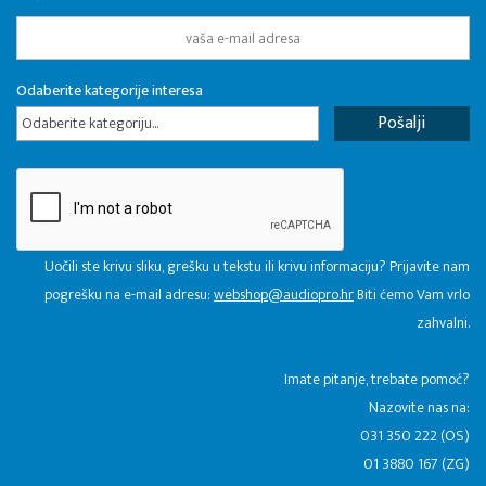
Odaberite kategorije interesa
Odaberite kategoriju...
Uočili ste krivu sliku, grešku u tekstu ili krivu informaciju? Prijavite nam
pogrešku na e-mail adresu:
webshop@audiopro.hr
Biti ćemo Vam vrlo
zahvalni.
​Imate pitanje, trebate pomoć?
Nazovite nas na:
031 350 222 (OS)
01 3880 167 (ZG)