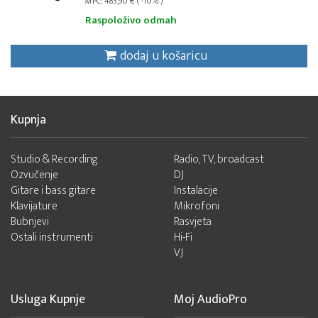
MPC: 483,90 € ( -10% )
Raspoloživo odmah
dodaj u košaricu
Kupnja
Studio & Recording
Radio, TV, broadcast
Ozvučenje
DJ
Gitare i bass gitare
Instalacije
Klavijature
Mikrofoni
Bubnjevi
Rasvjeta
Ostali instrumenti
Hi-Fi
VJ
Usluga Kupnje
Moj AudioPro