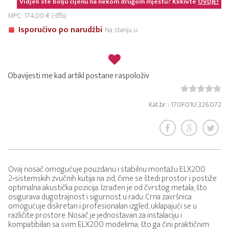
Vidjeli ste bolju cijenu na nekom drugom mjestu? Kliknite
OVDJE!
MPC: 174,00 € (-8%)
Isporučivo po narudžbi
Na stanju u:
Obavijesti me kad artikl postane raspoloživ
Kat.br. : 170F.01U.326.072
Ovaj nosač omogućuje pouzdanu i stabilnu montažu ELX200
2‑sistemskih zvučnih kutija na zid, čime se štedi prostor i postiže
optimalna akustička pozicija. Izrađen je od čvrstog metala, što
osigurava dugotrajnost i sigurnost u radu. Crna završnica
omogućuje diskretan i profesionalan izgled, uklapajući se u
različite prostore. Nosač je jednostavan za instalaciju i
kompatibilan sa svim ELX200 modelima, što ga čini praktičnim