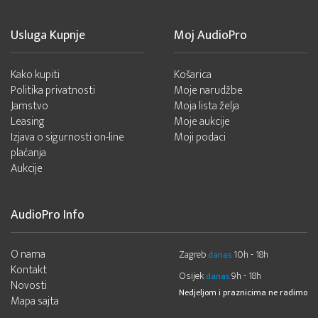
Usluga Kupnje
Moj AudioPro
Kako kupiti
Košarica
Politika privatnosti
Moje narudžbe
Jamstvo
Moja lista želja
Leasing
Moje aukcije
Izjava o sigurnosti on-line
Moji podaci
plaćanja
Aukcije
AudioPro Info
O nama
Zagreb
10h - 18h
danas
Kontakt
Osijek
9h - 18h
danas
Novosti
Nedjeljom i praznicima ne radimo
Mapa sajta