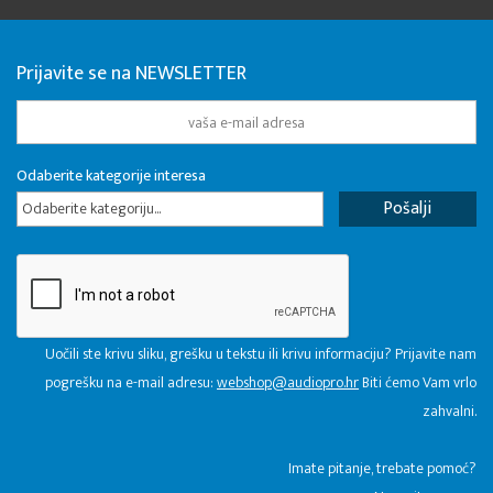
Prijavite se na NEWSLETTER
Odaberite kategorije interesa
Odaberite kategoriju...
Uočili ste krivu sliku, grešku u tekstu ili krivu informaciju? Prijavite nam
pogrešku na e-mail adresu:
webshop@audiopro.hr
Biti ćemo Vam vrlo
zahvalni.
​Imate pitanje, trebate pomoć?