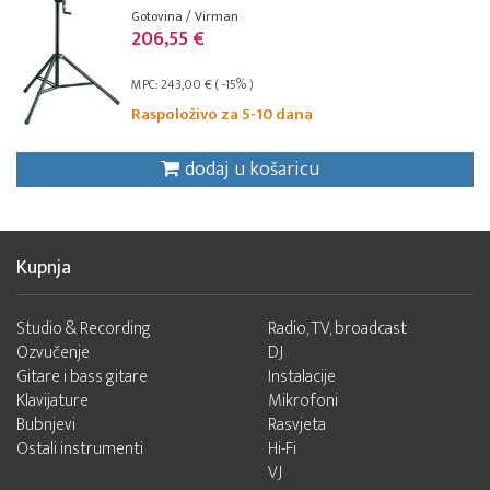
Gotovina / Virman
206,55 €
MPC: 243,00 € ( -15% )
Raspoloživo za 5-10 dana
dodaj u košaricu
Kupnja
Studio & Recording
Radio, TV, broadcast
Ozvučenje
DJ
Gitare i bass gitare
Instalacije
Klavijature
Mikrofoni
Bubnjevi
Rasvjeta
Ostali instrumenti
Hi-Fi
VJ