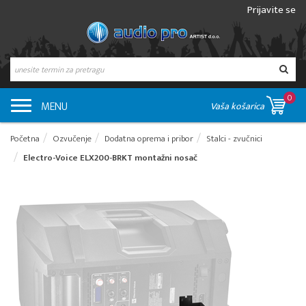
Prijavite se
0
MENU
Vaša košarica
Početna
Ozvučenje
Dodatna oprema i pribor
Stalci - zvučnici
Electro-Voice ELX200-BRKT montažni nosač