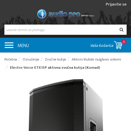
Prijavite se
0
MENU
Vaša košarica
Početna
Ozvučenje
Zvučne kutije
Aktivni klubski razglasni sistemi
Electro-Voice ETX15P aktivna zvučna kutija (Komad)