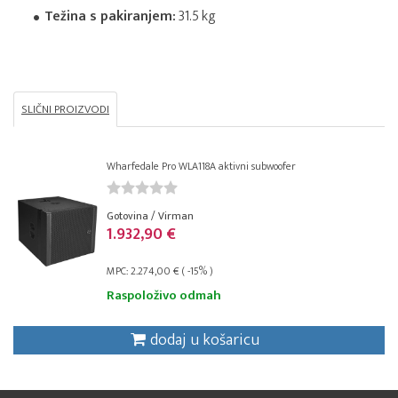
Težina s pakiranjem:
31.5 kg
SLIČNI PROIZVODI
Wharfedale Pro WLA118A aktivni subwoofer
Gotovina / Virman
1.932,90 €
MPC: 2.274,00 € ( -15% )
Raspoloživo odmah
dodaj u košaricu