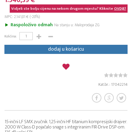
1.546,39 €
Vidjeli ste bolju cijenu na nekom drugom mjestu? Kliknite
OVDJE!
MPC: 2.141,81 € (-28%)
Raspoloživo odmah
Na stanju u: Maloprodaja ZG
Količina:
dodaj u košaricu
Kat.br. : 17042214
15-inčni LF SMX zvučnik. 1,25-inčni HF titanium kompresijski drajver.
2000 W Class-D pojačalo snage s integriranim FIR-Drive DSP-om.