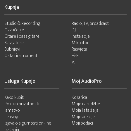
Kupnja
Studio & Recording
Radio, TV, broadcast
Ozvučenje
DJ
Gitare i bass gitare
Instalacije
Klavijature
Mikrofoni
Bubnjevi
Rasvjeta
Ostali instrumenti
Hi-Fi
VJ
Usluga Kupnje
Moj AudioPro
Kako kupiti
Košarica
Politika privatnosti
Moje narudžbe
Jamstvo
Moja lista želja
Leasing
Moje aukcije
Izjava o sigurnosti on-line
Moji podaci
plaćanja