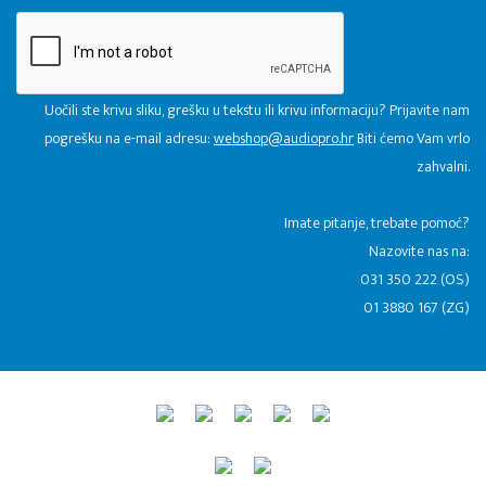
Uočili ste krivu sliku, grešku u tekstu ili krivu informaciju? Prijavite nam
pogrešku na e-mail adresu:
webshop@audiopro.hr
Biti ćemo Vam vrlo
zahvalni.
​Imate pitanje, trebate pomoć?
Nazovite nas na:
031 350 222 (OS)
01 3880 167 (ZG)