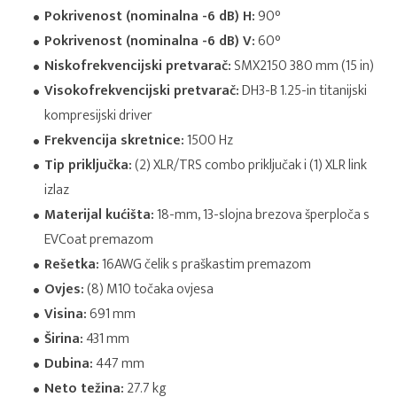
Pokrivenost (nominalna -6 dB) H:
90°
Pokrivenost (nominalna -6 dB) V:
60°
Niskofrekvencijski pretvarač:
SMX2150 380 mm (15 in)
Visokofrekvencijski pretvarač:
DH3-B 1.25-in titanijski
kompresijski driver
Frekvencija skretnice:
1500 Hz
Tip priključka:
(2) XLR/TRS combo priključak i (1) XLR link
izlaz
Materijal kućišta:
18-mm, 13-slojna brezova šperploča s
EVCoat premazom
Rešetka:
16AWG čelik s praškastim premazom
Ovjes:
(8) M10 točaka ovjesa
Visina:
691 mm
Širina:
431 mm
Dubina:
447 mm
Neto težina:
27.7 kg