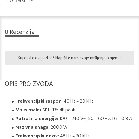
135 dB vršni SPL
0
Recenzija
Kupili ste ovaj artikl? Napišite nam svoje mišljenje o njemu.
OPIS PROIZVODA
Frekvencijski raspon:
40 Hz – 20 kHz
Maksimalni SPL:
135 dB peak
Potrošnja energije:
100 – 240 V~, 50 – 60 Hz, 1.6 – 0.8 A
Nazivna snaga:
2000 W
Frekvencijski odziv:
48 Hz – 20 kHz