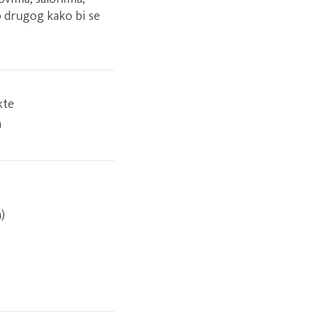
o drugog kako bi se
kte
a
)