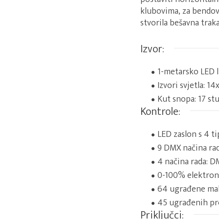
klubovima, za bendove
stvorila bešavna traka 
Izvor:
1-metarsko LED li
Izvori svjetla: 
Kut snopa: 17 st
Kontrole:
LED zaslon s 4 t
9 DMX načina rada
4 načina rada: D
0-100% elektron
64 ugrađene ma
45 ugrađenih p
Priključci: