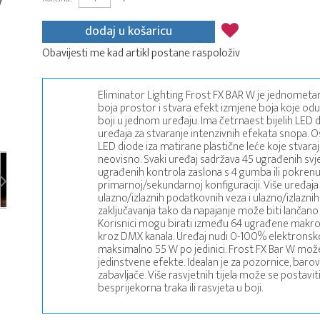
dodaj u košaricu
Obavijesti me kad artikl postane raspoloživ
Eliminator Lighting Frost FX BAR W je jednometar
boja prostor i stvara efekt izmjene boja koje odu
boji u jednom uređaju. Ima četrnaest bijelih LED 
uređaja za stvaranje intenzivnih efekata snopa. 
LED diode iza matirane plastične leće koje stvara
neovisno. Svaki uređaj sadržava 45 ugrađenih sv
ugrađenih kontrola zaslona s 4 gumba ili pokrenu
primarnoj/sekundarnoj konfiguraciji. Više uređa
ulazno/izlaznih podatkovnih veza i ulazno/izlazn
zaključavanja tako da napajanje može biti lančan
Korisnici mogu birati između 64 ugrađene makrona
kroz DMX kanala. Uređaj nudi 0-100% elektronsko 
maksimalno 55 W po jedinici. Frost FX Bar W može
jedinstvene efekte. Idealan je za pozornice, baro
zabavljače. Više rasvjetnih tijela može se postavit
besprijekorna traka ili rasvjeta u boji.