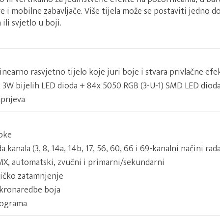
 i mobilne zabavljače. Više tijela može se postaviti jedno d
ili svjetlo u boji.
nearno rasvjetno tijelo koje juri boje i stvara privlačne efe
14x 3W bijelih LED dioda + 84x 5050 RGB (3-U-1) SMD LED diod
upnjeva
ipke
 kanala (3, 8, 14a, 14b, 17, 56, 60, 66 i 69-kanalni načini rada
MX, automatski, zvučni i primarni/sekundarni
ičko zatamnjenje
kronaredbe boja
rograma