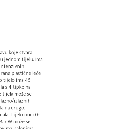
avu koje stvara
 u jednom tijelu. Ima
 intenzivnih
rane plastične leće
o tijelo ima 45
a s 4 tipke na
 tijela može se
lazno/izlaznih
la na drugo.
ala. Tijelo nudi 0-
 Bar W može se
ovima, salonima,