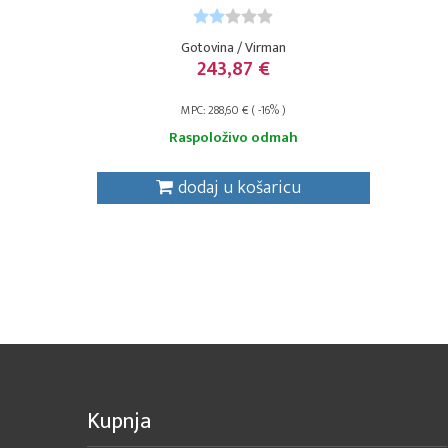
Gotovina / Virman
243,87 €
MPC: 288,60 € ( -16% )
Raspoloživo odmah
dodaj u košaricu
Kupnja