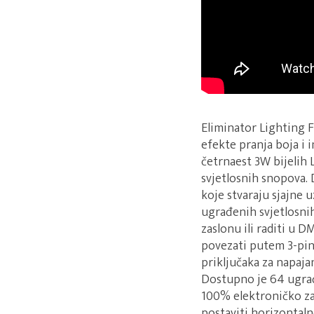
Eliminator Lighting F
efekte pranja boja i 
četrnaest 3W bijelih 
svjetlosnih snopova. 
koje stvaraju sjajne 
ugrađenih svjetlosni
zaslonu ili raditi u 
povezati putem 3-pin
priključaka za napaja
Dostupno je 64 ugrađe
100% elektroničko za
postaviti horizontaln