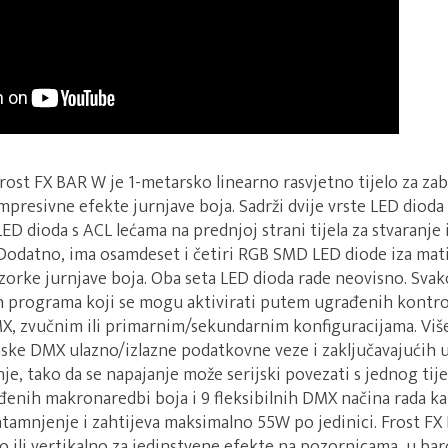
rost FX BAR W je 1-metarsko linearno rasvjetno tijelo za zab
impresivne efekte jurnjave boja. Sadrži dvije vrste LED dioda
LED dioda s ACL lećama na prednjoj strani tijela za stvaranje
Dodatno, ima osamdeset i četiri RGB SMD LED diode iza mati
uzorke jurnjave boja. Oba seta LED dioda rade neovisno. Svak
h programa koji se mogu aktivirati putem ugrađenih kontrol
DMX, zvučnim ili primarnim/sekundarnim konfiguracijama. Više
ske DMX ulazno/izlazne podatkovne veze i zaključavajućih u
nje, tako da se napajanje može serijski povezati s jednog tije
nih makronaredbi boja i 9 fleksibilnih DMX načina rada kan
tamnjenje i zahtijeva maksimalno 55W po jedinici. Frost FX
o ili vertikalno za jedinstvene efekte na pozornicama, u bar