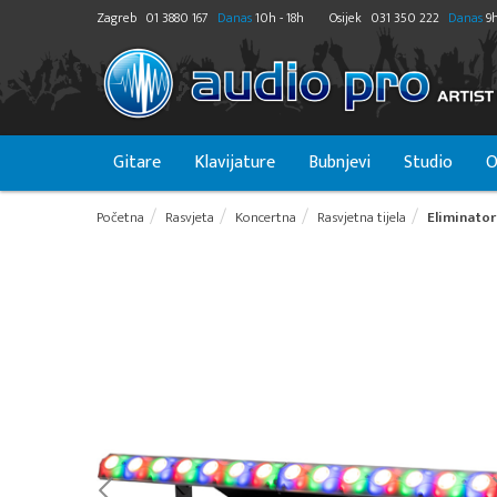
Zagreb
01 3880 167
Danas
10h - 18h
Osijek
031 350 222
Danas
9h
Gitare
Klavijature
Bubnjevi
Studio
O
Početna
Rasvjeta
Koncertna
Rasvjetna tijela
Eliminator