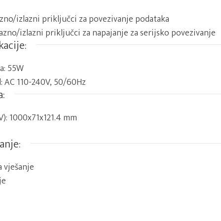
zno/izlazni priključci za povezivanje podataka
azno/izlazni priključci za napajanje za serijsko povezivanje
kacije:
a: 55W
d: AC 110-240V, 50/60Hz
a:
V): 1000x71x121.4 mm
anje:
a vješanje
je