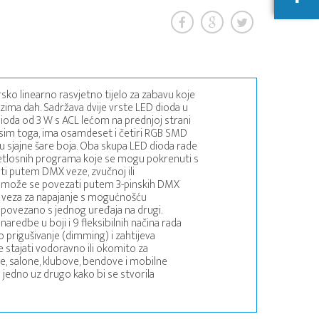
sko linearno rasvjetno tijelo za zabavu koje
zima dah. Sadržava dvije vrste LED dioda u
dioda od 3 W s ACL lećom na prednjoj strani
Osim toga, ima osamdeset i četiri RGB SMD
ju sjajne šare boja. Oba skupa LED dioda rade
jetlosnih programa koje se mogu pokrenuti s
ti putem DMX veze, zvučnoj ili
ja može se povezati putem 3-pinskih DMX
ih veza za napajanje s mogućnošću
o povezano s jednog uređaja na drugi.
redbe u boji i 9 fleksibilnih načina rada
prigušivanje (dimming) i zahtijeva
 stajati vodoravno ili okomito za
ve, salone, klubove, bendove i mobilne
i jedno uz drugo kako bi se stvorila