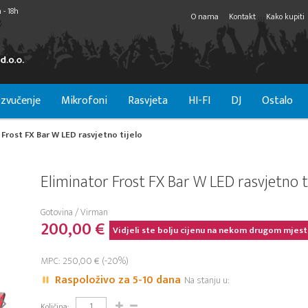
 - 18h
O nama
Kontakt
Kako kupiti
zvučenje
Mikrofoni
Rasvjeta
HI-FI
DJ
Ostalo
 Frost FX Bar W LED rasvjetno tijelo
Eliminator Frost FX Bar W LED rasvjetno t
Gotovina / Virman
200,00 €
Vidjeli ste bolju cijenu na nekom drugom mjest
MPC: 250,00 € (-20%)
Raspoloživo za 5-10 dana
Na stanju u:
Količina: