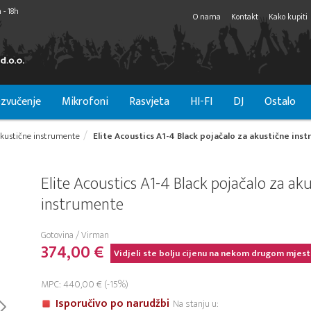
 - 18h
O nama
Kontakt
Kako kupiti
zvučenje
Mikrofoni
Rasvjeta
HI-FI
DJ
Ostalo
akustične instrumente
Elite Acoustics A1-4 Black pojačalo za akustične ins
Elite Acoustics A1-4 Black pojačalo za ak
instrumente
Gotovina / Virman
374,00 €
Vidjeli ste bolju cijenu na nekom drugom mjest
MPC: 440,00 € (-15%)
Isporučivo po narudžbi
Na stanju u: