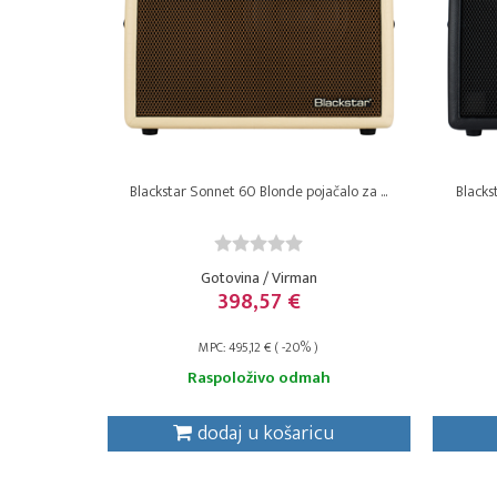
Blackstar Sonnet 60 Blonde pojačalo za ...
Blacks
Gotovina / Virman
398,57 €
MPC: 495,12 € ( -20% )
Raspoloživo odmah
dodaj u košaricu