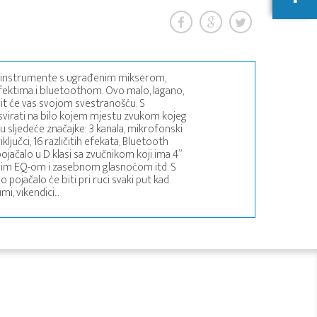
e instrumente s ugrađenim mikserom,
efektima i bluetoothom. Ovo malo, lagano,
it će vas svojom svestranošću. S
virati na bilo kojem mjestu zvukom kojeg
u sljedeće značajke: 3 kanala, mikrofonski
ljučci, 16 različitih efekata, Bluetooth
ojačalo u D klasi sa zvučnikom koji ima 4”
asnim EQ-om i zasebnom glasnoćom itd. S
ojačalo će biti pri ruci svaki put kad
mi, vikendici...