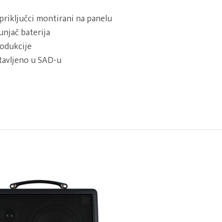
priključci montirani na panelu
unjač baterija
rodukcije
stavljeno u SAD-u