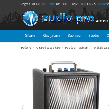
Zagreb
01 3880 167
Danas
10h - 18h
Osijek
031 350 222
Danas
9h
Gitare
Klavijature
Bubnjevi
Studio
O
Početna
Gitare i bass gitare
Pojačala i kabineti
Pojačala za 