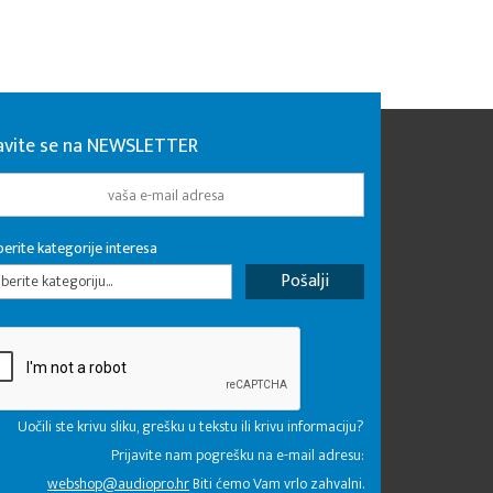
javite se na NEWSLETTER
erite kategorije interesa
erite kategoriju...
Uočili ste krivu sliku, grešku u tekstu ili krivu informaciju?
Prijavite nam pogrešku na e-mail adresu:
webshop@audiopro.hr
Biti ćemo Vam vrlo zahvalni.