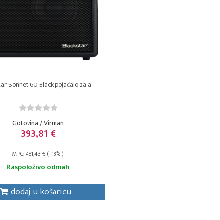
tar Sonnet 60 Black pojačalo za a...
Gotovina / Virman
393,81 €
MPC: 481,43 € ( -18% )
Raspoloživo odmah
dodaj u košaricu