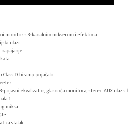
rni monitor s 3-kanalnim mikserom i efektima
jski ulazi
 napajanje
ekata
 Class D bi-amp pojačalo
weeter
 3-pojasni ekvalizator, glasnoća monitora, stereo AUX ulaz s
nala 1
nog miksa
šte
at za stalak