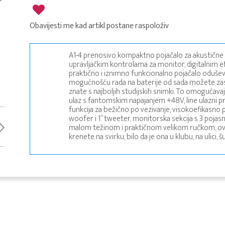
Obavijesti me kad artikl postane raspoloživ
A1-4 prenosivo kompaktno pojačalo za akustičn
upravljačkim kontrolama za monitor, digitalnim 
praktično i iznimno funkcionalno pojačalo odušev
mogućnošću rada na baterije od sada možete zas
znate s najboljih studijskih snimki. To omogućavaj
ulaz s fantomskim napajanjem +48V, line ulazni prik
funkcija za bežično po vezivanje, visokoefikasno p
woofer i 1” tweeter, monitorska sekcija s 3 poj
malom težinom i praktičnom velikom ručkom, ovo p
krenete na svirku, bilo da je ona u klubu, na ulici, šu