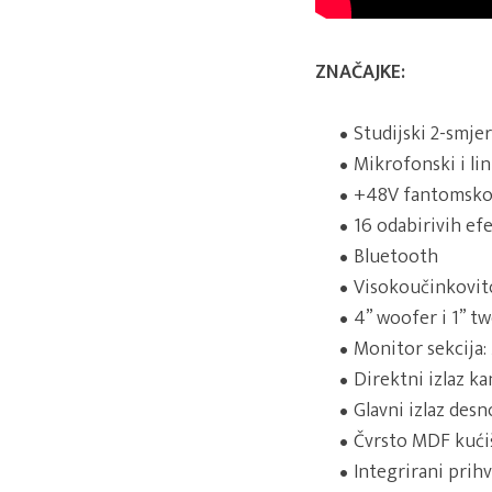
ZNAČAJKE:
Studijski 2-smje
Mikrofonski i lini
+48V fantomsko
16 odabirivih ef
Bluetooth
Visokoučinkovito
4” woofer i 1” t
Monitor sekcija:
Direktni izlaz ka
Glavni izlaz des
Čvrsto MDF kući
Integrirani prihv