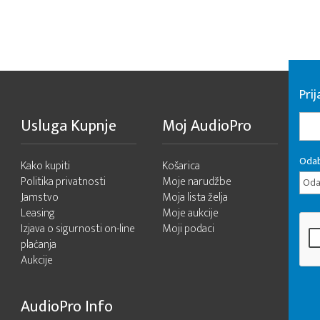
Pri
Usluga Kupnje
Moj AudioPro
Odab
Kako kupiti
Košarica
Politika privatnosti
Moje narudžbe
Odab
Jamstvo
Moja lista želja
Leasing
Moje aukcije
Izjava o sigurnosti on-line
Moji podaci
plaćanja
Aukcije
AudioPro Info