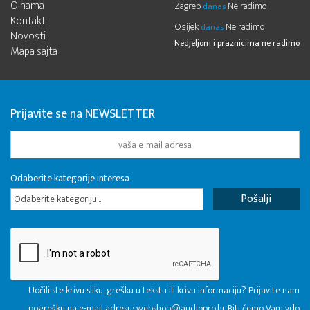
O nama
Zagreb
Ne radimo
danas
Kontakt
Osijek
Ne radimo
danas
Novosti
Nedjeljom i praznicima ne radimo
Mapa sajta
Prijavite se na NEWSLETTER
Odaberite kategorije interesa
Odaberite kategoriju...
Uočili ste krivu sliku, grešku u tekstu ili krivu informaciju? Prijavite nam
pogrešku na e-mail adresu:
webshop@audiopro.hr
Biti ćemo Vam vrlo