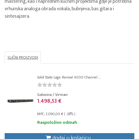
mastering, kao i naprednim kućnim projektima gdje je potrebna
vrhunska analoga obrada vokala, bubnjeva, bas gitara i
sintesajzera.
SLIČNI PROIZVODI
Solid State Logic Revival 4000 Channel ...
Gotovina / Virman
1.498,53 €
MPC: 2.090,00 € ( -28% )
Raspoloživo odmah
dodaj u košaricu