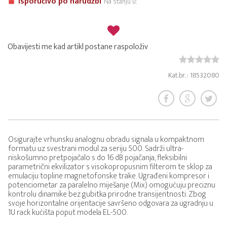
Isporučivo po narudžbi
Na stanju u:
Obavijesti me kad artikl postane raspoloživ
Kat.br. : 18532080
Osigurajte vrhunsku analognu obradu signala u kompaktnom
formatu uz svestrani modul za seriju 500. Sadrži ultra-
niskošumno pretpojačalo s do 16 dB pojačanja, fleksibilni
parametrični ekvilizator s visokopropusnim filterom te sklop za
emulaciju topline magnetofonske trake. Ugrađeni kompresor i
potenciometar za paralelno miješanje (Mix) omogućuju preciznu
kontrolu dinamike bez gubitka prirodne transijentnosti. Zbog
svoje horizontalne orijentacije savršeno odgovara za ugradnju u
1U rack kućišta poput modela EL-500.