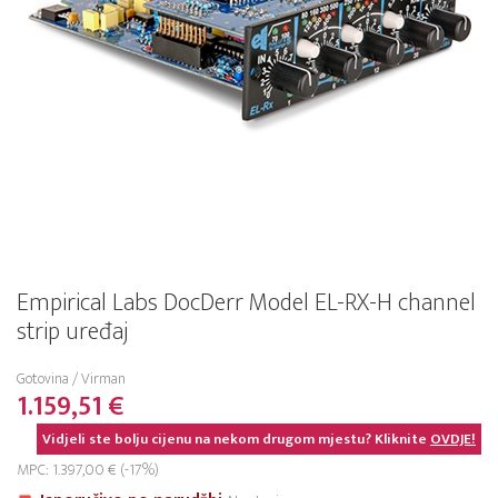
Empirical Labs DocDerr Model EL-RX-H channel
strip uređaj
Gotovina / Virman
1.159,51 €
Vidjeli ste bolju cijenu na nekom drugom mjestu? Kliknite
OVDJE!
MPC: 1.397,00 € (-17%)