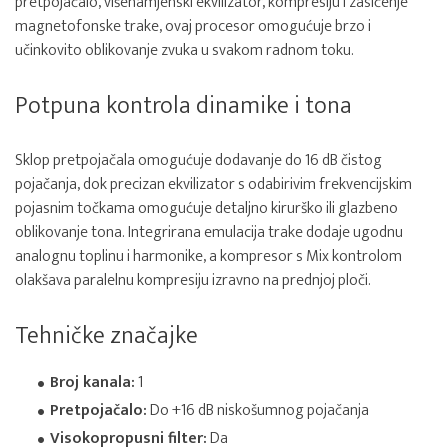
pretpojačalo, višenamjenski ekvilizator, kompresiju i zasićenje
magnetofonske trake, ovaj procesor omogućuje brzo i
učinkovito oblikovanje zvuka u svakom radnom toku.
Potpuna kontrola dinamike i tona
Sklop pretpojačala omogućuje dodavanje do 16 dB čistog
pojačanja, dok precizan ekvilizator s odabirivim frekvencijskim
pojasnim točkama omogućuje detaljno kirurško ili glazbeno
oblikovanje tona. Integrirana emulacija trake dodaje ugodnu
analognu toplinu i harmonike, a kompresor s Mix kontrolom
olakšava paralelnu kompresiju izravno na prednjoj ploči.
Tehničke značajke
Broj kanala:
1
Pretpojačalo:
Do +16 dB niskošumnog pojačanja
Visokopropusni filter:
Da