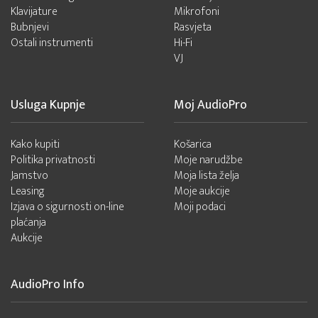
Klavijature
Mikrofoni
Bubnjevi
Rasvjeta
Ostali instrumenti
Hi-Fi
VJ
Usluga Kupnje
Moj AudioPro
Kako kupiti
Košarica
Politika privatnosti
Moje narudžbe
Jamstvo
Moja lista želja
Leasing
Moje aukcije
Izjava o sigurnosti on-line
Moji podaci
plaćanja
Aukcije
AudioPro Info