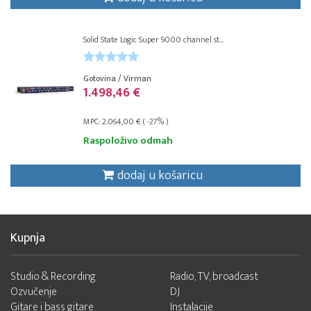
Solid State Logic Super 9000 channel st...
Gotovina / Virman
1.498,46 €
MPC: 2.064,00 € ( -27% )
Raspoloživo odmah
dodaj u košaricu
Kupnja
Studio & Recording
Radio, TV, broadcast
Ozvučenje
DJ
Gitare i bass gitare
Instalacije