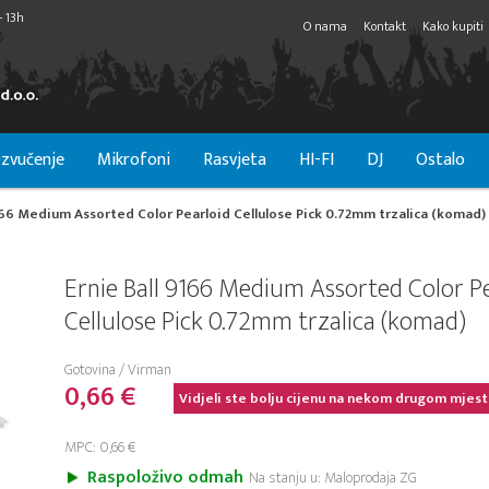
- 13h
O nama
Kontakt
Kako kupiti
zvučenje
Mikrofoni
Rasvjeta
HI-FI
DJ
Ostalo
166 Medium Assorted Color Pearloid Cellulose Pick 0.72mm trzalica (komad)
Ernie Ball 9166 Medium Assorted Color P
Cellulose Pick 0.72mm trzalica (komad)
Gotovina / Virman
0,66 €
Vidjeli ste bolju cijenu na nekom drugom mjest
MPC: 0,66 €
Raspoloživo odmah
Na stanju u: Maloprodaja ZG