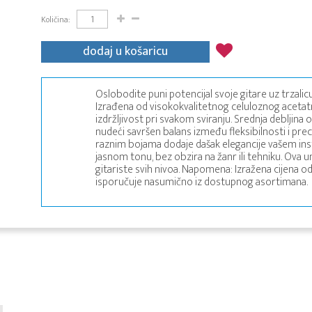
Količina:
dodaj u košaricu
Oslobodite puni potencijal svoje gitare uz trzalic
Izrađena od visokokvalitetnog celuloznog acetatn
izdržljivost pri svakom sviranju. Srednja debljina
nudeći savršen balans između fleksibilnosti i preci
raznim bojama dodaje dašak elegancije vašem ins
jasnom tonu, bez obzira na žanr ili tehniku. Ova u
gitariste svih nivoa. Napomena: Izražena cijena od
isporučuje nasumično iz dostupnog asortimana.