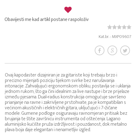
Obavijesti me kad artikl postane raspoloživ
Kat.br. : MXP09607
Ovaj kapodaster dizajniran je za gitariste koji trebaju brzo i
precizno mijenjati poziciju tijekom svirke bez narušavanja
intonacije. Zahvaljujući ergonomskom obliku, postavlja se i uklanja
jednom rukom, što ga čini idealnim za live nastupe i brze prijelaze
između pjesama. Dual‑radius konstrukcija omogućuje savršeno
prianjanje na ravne i zakrivljene prstohvate, pa je kompatibilan s
većinom akustičnih i električnih gitara, uključujući i 7‑žičane
modele. Gumene podloge osiguravaju ravnomjeran pritisak bez
brujanja te štite završnicu instrumenta od oštećenja. Lagano
aluminijsko kućište pruža izdržljivost i pouzdanost, dok metalno
plava boja daje elegantan i nenametljiv izgled.