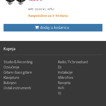
MPC: 20,00 € ( -10% )
Raspoloživo za 5-10 dana
dodaj u košaricu
Kupnja
Studio & Recording
Radio, TV, broadcast
Ozvučenje
DJ
Gitare i bass gitare
Instalacije
Klavijature
Mikrofoni
Bubnjevi
Rasvjeta
Ostali instrumenti
Hi-Fi
VJ