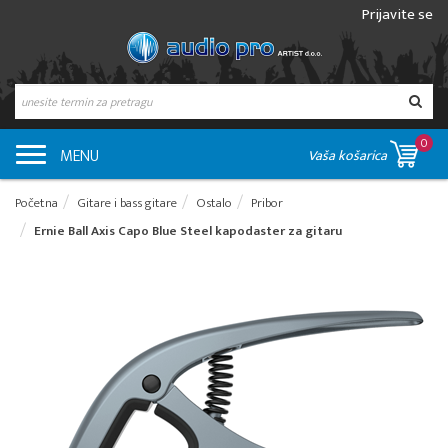
Prijavite se
0
MENU
Vaša košarica
Početna
Gitare i bass gitare
Ostalo
Pribor
Ernie Ball Axis Capo Blue Steel kapodaster za gitaru