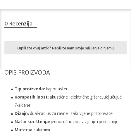
0
Recenzija
Kupili ste ovaj artikl? Napišite nam svoje mišljenje o njemu.
OPIS PROIZVODA
Tip proizvoda:
kapodaster
Kompatibilnost:
akustične i električne gitare, uključujući
7‑žičane
Dizajn:
dual‑radius za ravne i zakrivljene prstohvate
Način korištenja:
jednoručno postavljanje i pomicanje
Materijal:
aluminij