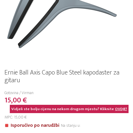
Ernie Ball Axis Capo Blue Steel kapodaster za
gitaru
Gotovina / Virman
15,00 €
Vidjeli ste bolju cijenu na nekom drugom mjestu? Kliknite
OVDJE!
MPC: 15,00 €
Isporučivo po narudžbi
Na stanju u: