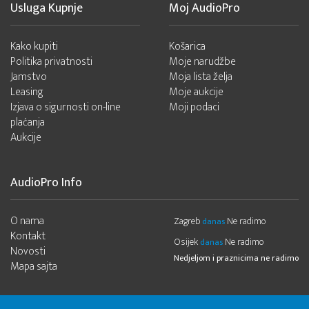
Usluga Kupnje
Moj AudioPro
Kako kupiti
Košarica
Politika privatnosti
Moje narudžbe
Jamstvo
Moja lista želja
Leasing
Moje aukcije
Izjava o sigurnosti on-line
Moji podaci
plaćanja
Aukcije
AudioPro Info
O nama
Zagreb
Ne radimo
danas
Kontakt
Osijek
Ne radimo
danas
Novosti
Nedjeljom i praznicima ne radimo
Mapa sajta