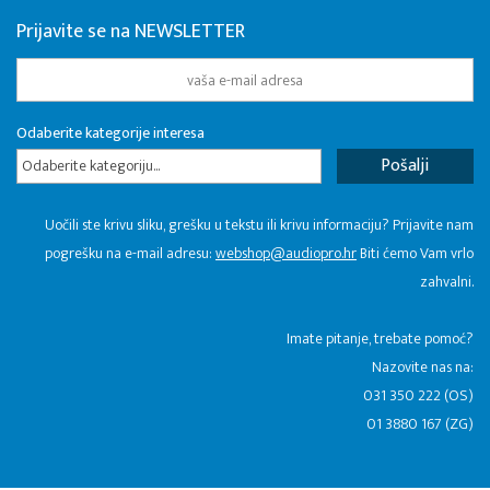
Prijavite se na NEWSLETTER
Odaberite kategorije interesa
Odaberite kategoriju...
Uočili ste krivu sliku, grešku u tekstu ili krivu informaciju? Prijavite nam
pogrešku na e-mail adresu:
webshop@audiopro.hr
Biti ćemo Vam vrlo
zahvalni.
​Imate pitanje, trebate pomoć?
Nazovite nas na:
031 350 222 (OS)
01 3880 167 (ZG)