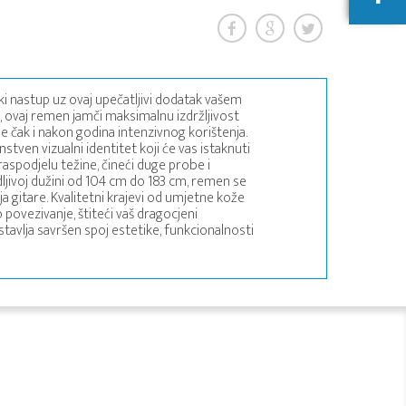
ki nastup uz ovaj upečatljivi dodatak vašem
 ovaj remen jamči maksimalnu izdržljivost
ne čak i nakon godina intenzivnog korištenja.
stven vizualni identitet koji će vas istaknuti
raspodjelu težine, čineći duge probe i
ljivoj dužini od 104 cm do 183 cm, remen se
a gitare. Kvalitetni krajevi od umjetne kože
 povezivanje, štiteći vaš dragocjeni
avlja savršen spoj estetike, funkcionalnosti