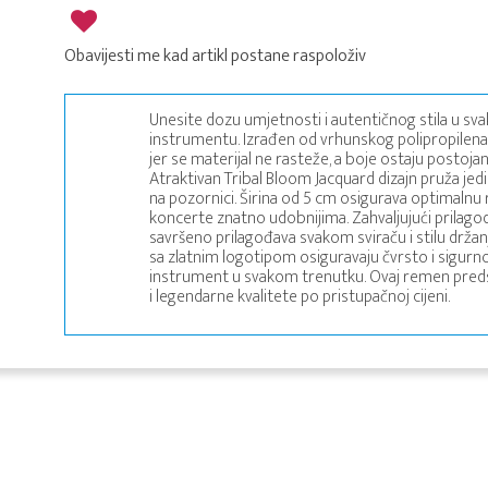
Obavijesti me kad artikl postane raspoloživ
Unesite dozu umjetnosti i autentičnog stila u sva
instrumentu. Izrađen od vrhunskog polipropilena,
jer se materijal ne rasteže, a boje ostaju postoja
Atraktivan Tribal Bloom Jacquard dizajn pruža jedin
na pozornici. Širina od 5 cm osigurava optimalnu 
koncerte znatno udobnijima. Zahvaljujući prilagod
savršeno prilagođava svakom sviraču i stilu držanj
sa zlatnim logotipom osiguravaju čvrsto i sigurno
instrument u svakom trenutku. Ovaj remen predst
i legendarne kvalitete po pristupačnoj cijeni.