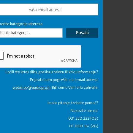
erite kategorije interesa
erite kategoriju...
Uočili ste krivu sliku, grešku u tekstu ili krivu informaciju?
Prijavite nam pogrešku na e-mail adresu:
webshop@audiopro.hr
Biti ćemo Vam vrlo zahvalni.
​Imate pitanje, trebate pomoć?
Nazovite nas na:
031 350 222 (OS)
01 3880 167 (ZG)