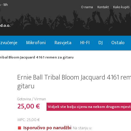
 - 18h
O nama
Kontakt
Kako kupiti
zvučenje
Mikrofoni
Rasvjeta
HI-FI
DJ
Ostalo
Tribal Bloom Jacquard 4161 remen za gitaru
Ernie Ball Tribal Bloom Jacquard 4161 re
gitaru
Gotovina / Virman
25,00 €
Vidjeli ste bolju cijenu na nekom drugom mjest
MPC: 25,00 €
Isporučivo po narudžbi
Na stanju u: