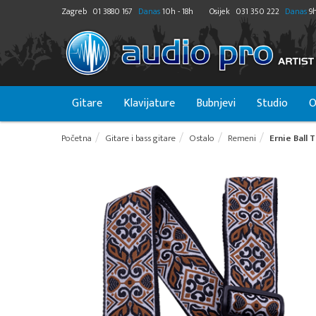
Zagreb
01 3880 167
Danas
10h - 18h
Osijek
031 350 222
Danas
9h
Gitare
Klavijature
Bubnjevi
Studio
O
Početna
Gitare i bass gitare
Ostalo
Remeni
Ernie Ball 