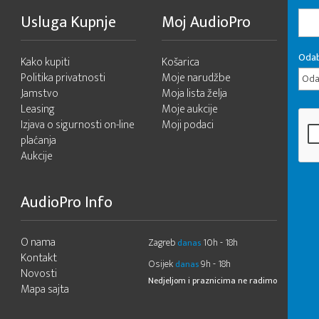
Usluga Kupnje
Moj AudioPro
Odab
Kako kupiti
Košarica
Politika privatnosti
Moje narudžbe
Odab
Jamstvo
Moja lista želja
Leasing
Moje aukcije
Izjava o sigurnosti on-line
Moji podaci
plaćanja
Aukcije
AudioPro Info
O nama
Zagreb
10h - 18h
danas
Kontakt
Osijek
9h - 18h
danas
Novosti
Nedjeljom i praznicima ne radimo
Mapa sajta