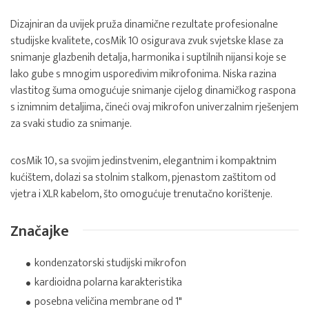
Dizajniran da uvijek pruža dinamične rezultate profesionalne
studijske kvalitete, cosMik 10 osigurava zvuk svjetske klase za
snimanje glazbenih detalja, harmonika i suptilnih nijansi koje se
lako gube s mnogim usporedivim mikrofonima. Niska razina
vlastitog šuma omogućuje snimanje cijelog dinamičkog raspona
s iznimnim detaljima, čineći ovaj mikrofon univerzalnim rješenjem
za svaki studio za snimanje.
cosMik 10, sa svojim jedinstvenim, elegantnim i kompaktnim
kućištem, dolazi sa stolnim stalkom, pjenastom zaštitom od
vjetra i XLR kabelom, što omogućuje trenutačno korištenje.
Značajke
kondenzatorski studijski mikrofon
kardioidna polarna karakteristika
posebna veličina membrane od 1"