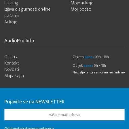
Leasing
Moje aukcije
Izjava o sigurnosti on-line
Moji podaci
plaćanja
Aukcije
AudioPro Info
O nama
Zagreb
10h - 18h
danas
Kontakt
Osijek
9h - 18h
danas
Novosti
Nedjeljom i praznicima ne radimo
Mapa sajta
Prijavite se na NEWSLETTER
Odaberite kategorije interesa