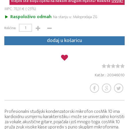
Vidjeli ste bolju cijenu na nekom drugom mjestu? Kliknite
OVDJE!
MPC: 78,31 € (-25%)
Raspoloživo odmah
Na stanju u: Maloprodaja ZG
Količina:
dodaj u košaricu
Kat.br. : 20346010
Profesionalni studijski kondenzatorski mikrofon cosMik 10 ima
kardioidnu usmjernu karakteristiku i može se univerzalno koristiti
za vokale, akustične gitare, pojačala i još mnogo toga. cosMik 10
pruža zvuk visoke klase uporediv s puno skupljim mikrofonima.