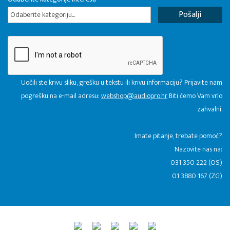
Odaberite kategoriju...
Uočili ste krivu sliku, grešku u tekstu ili krivu informaciju? Prijavite nam
pogrešku na e-mail adresu:
webshop@audiopro.hr
Biti ćemo Vam vrlo
zahvalni.
​Imate pitanje, trebate pomoć?
Nazovite nas na:
031 350 222 (OS)
01 3880 167 (ZG)