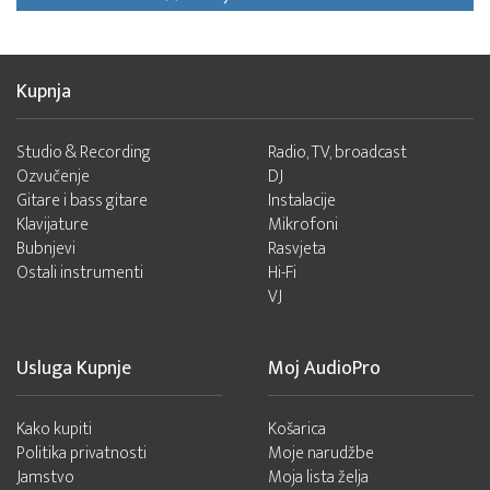
Kupnja
Studio & Recording
Radio, TV, broadcast
Ozvučenje
DJ
Gitare i bass gitare
Instalacije
Klavijature
Mikrofoni
Bubnjevi
Rasvjeta
Ostali instrumenti
Hi-Fi
VJ
Usluga Kupnje
Moj AudioPro
Kako kupiti
Košarica
Politika privatnosti
Moje narudžbe
Jamstvo
Moja lista želja