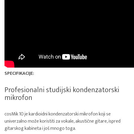
SPECIFIKACIJE:
Profesionalni studijski kondenzatorski
mikrofon
cosMik 10 je kardioidni kondenzatorski mikrofon koji se
univerzalno može koristiti za vokale, akustične gitare, ispred
gitarskog kabineta i još mnogo toga.