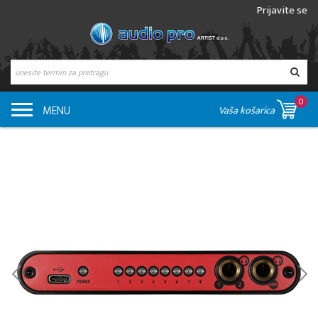
Prijavite se
0
MENU
Vaša košarica