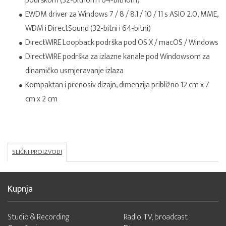
podrškom (32-bitnom i 64-bitnom)
EWDM driver za Windows 7 / 8 / 8.1 / 10 / 11 s ASIO 2.0, MME,
WDM i DirectSound (32-bitni i 64-bitni)
DirectWIRE Loopback podrška pod OS X / macOS / Windows
DirectWIRE podrška za izlazne kanale pod Windowsom za
dinamičko usmjeravanje izlaza
Kompaktan i prenosiv dizajn, dimenzija približno 12 cm x 7
cm x 2 cm
SLIČNI PROIZVODI
Kupnja
Studio & Recording
Radio, TV, broadcast