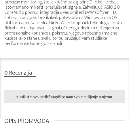
precizan monitoring, što je ključno za digitalne DJ-e koji trebaju
istovremeno miksati i preslušavati signale. Zahvaljujući ASIO 2.0 i
CoreAudio podršci, integracija u vaš omiljeni DAW softver ili DJ
aplikaciju odvija se bez ikakvih poteškoća na Windows i macOS
platformama. Napredna DirectWIRE Loopback tehnologija pruža
fleksibilno usmjeravanje signala, čineći ga idealnim rješenjem za
profesionalne korisnike u pokretu. Njegovo robusno i maleno
kućište lako stane u svaku torbu, pružajući vam studijske
performanse kamo god krenuli.
0
Recenzija
Kupili ste ovaj artikl? Napišite nam svoje mišljenje o njemu.
OPIS PROIZVODA