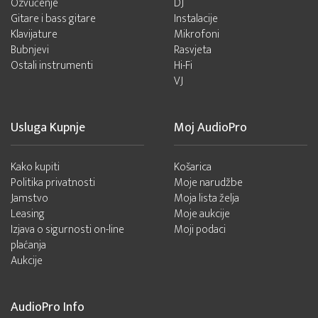
Ozvučenje
DJ
Gitare i bass gitare
Instalacije
Klavijature
Mikrofoni
Bubnjevi
Rasvjeta
Ostali instrumenti
Hi-Fi
VJ
Usluga Kupnje
Moj AudioPro
Kako kupiti
Košarica
Politika privatnosti
Moje narudžbe
Jamstvo
Moja lista želja
Leasing
Moje aukcije
Izjava o sigurnosti on-line
Moji podaci
plaćanja
Aukcije
AudioPro Info