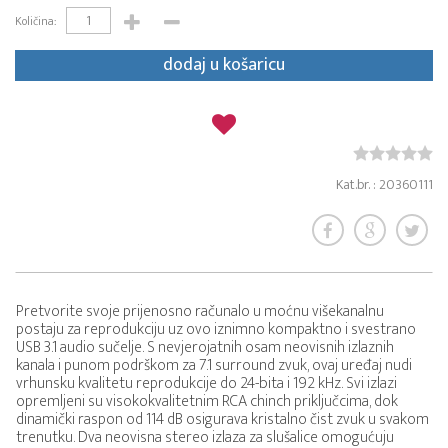
Količina:
dodaj u košaricu
Kat.br. : 20360111
Pretvorite svoje prijenosno računalo u moćnu višekanalnu
postaju za reprodukciju uz ovo iznimno kompaktno i svestrano
USB 3.1 audio sučelje. S nevjerojatnih osam neovisnih izlaznih
kanala i punom podrškom za 7.1 surround zvuk, ovaj uređaj nudi
vrhunsku kvalitetu reprodukcije do 24-bita i 192 kHz. Svi izlazi
opremljeni su visokokvalitetnim RCA chinch priključcima, dok
dinamički raspon od 114 dB osigurava kristalno čist zvuk u svakom
trenutku. Dva neovisna stereo izlaza za slušalice omogućuju