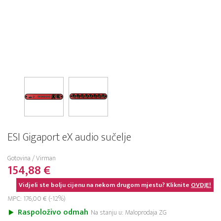
ESI Gigaport eX audio sučelje
Gotovina / Virman
154,88 €
Vidjeli ste bolju cijenu na nekom drugom mjestu? Kliknite
OVDJE!
MPC: 176,00 € (-12%)
Raspoloživo odmah
Na stanju u: Maloprodaja ZG