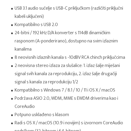
USB 3.1 audio sučelje s USB-C priključkom (različiti priključni
kabeli uključeni)
Kompatibilno s USB 2.0
24-bitni / 192 kHz D/A konverter s 114dB dinamičkim
rasponom (A-ponderirano), dostupno na svim izlaznim
kanalima
8 neovisnih izlaznih kanala s -10dBV RCA chinch priključcima
2 neovisna stereo izlaza za slušalice: 1. izlaz šalje miješani
signal svih kanala za reprodukciju, 2. izlaz šalje drugačiji
signal s kanala za reprodukciju 1/2
Kompatibilno s Windows 7 / 8.1 / 10 / 11 i OS X / macOS
Podržava ASIO 2.0, WDM, MME s EWDM driverima kao i
CoreAudio
Potpuno usklađeno s klasom
Radi s OS X / macOS (10.9 i novijim) s izvornom CoreAudio