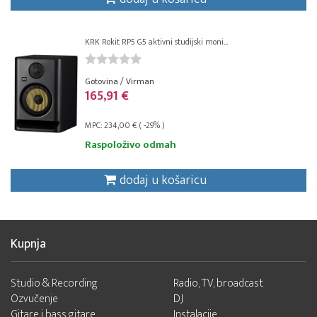
KRK Rokit RP5 G5 aktivni studijski moni...
Gotovina / Virman
165,91 €
MPC: 234,00 € ( -29% )
Raspoloživo odmah
dodaj u košaricu
Kupnja
Studio & Recording
Radio, TV, broadcast
Ozvučenje
DJ
Gitare i bass gitare
Instalacije