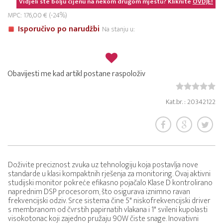
Vidjeli ste bolju cijenu na nekom drugom mjestu? Kliknite
OVDJE!
MPC: 176,00 € (-24%)
Isporučivo po narudžbi
Na stanju u:
Obavijesti me kad artikl postane raspoloživ
Kat.br. : 20342122
Doživite preciznost zvuka uz tehnologiju koja postavlja nove
standarde u klasi kompaktnih rješenja za monitoring. Ovaj aktivni
studijski monitor pokreće efikasno pojačalo Klase D kontrolirano
naprednim DSP procesorom, što osigurava iznimno ravan
frekvencijski odziv. Srce sistema čine 5" niskofrekvencijski driver
s membranom od čvrstih papirnatih vlakana i 1" svileni kupolasti
visokotonac koji zajedno pružaju 90W čiste snage. Inovativni