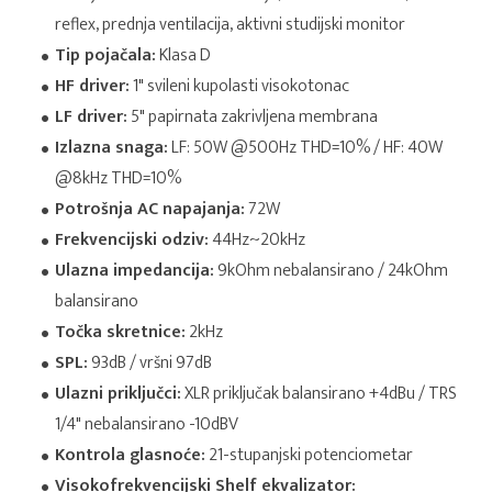
reflex, prednja ventilacija, aktivni studijski monitor
Tip pojačala:
Klasa D
HF driver:
1" svileni kupolasti visokotonac
LF driver:
5" papirnata zakrivljena membrana
Izlazna snaga:
LF: 50W @500Hz THD=10% / HF: 40W
@8kHz THD=10%
Potrošnja AC napajanja:
72W
Frekvencijski odziv:
44Hz~20kHz
Ulazna impedancija:
9kOhm nebalansirano / 24kOhm
balansirano
Točka skretnice:
2kHz
SPL:
93dB / vršni 97dB
Ulazni priključci:
XLR priključak balansirano +4dBu / TRS
1/4" nebalansirano -10dBV
Kontrola glasnoće:
21-stupanjski potenciometar
Visokofrekvencijski Shelf ekvalizator: