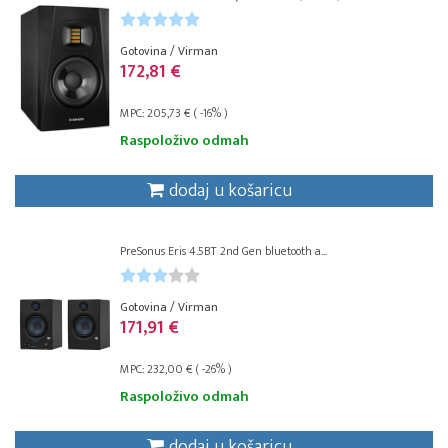
Gotovina / Virman
172,81 €
MPC: 205,73 € ( -16% )
Raspoloživo odmah
dodaj u košaricu
PreSonus Eris 4.5BT 2nd Gen bluetooth a...
Gotovina / Virman
171,91 €
MPC: 232,00 € ( -26% )
Raspoloživo odmah
dodaj u košaricu