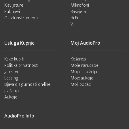
Klavijature
Mikrofoni
Bubnjevi
Rasvjeta
Ostali instrumenti
Hi-Fi
VJ
Usluga Kupnje
Moj AudioPro
Kako kupiti
Košarica
Politika privatnosti
Moje narudžbe
Jamstvo
Moja lista želja
Leasing
Moje aukcije
Izjava o sigurnosti on-line
Moji podaci
plaćanja
Aukcije
AudioPro Info