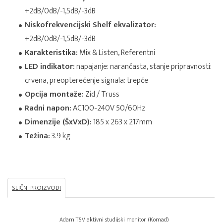
+2dB/0dB/-1,5dB/-3dB
Niskofrekvencijski Shelf ekvalizator:
+2dB/0dB/-1,5dB/-3dB
Karakteristika:
Mix & Listen, Referentni
LED indikator:
napajanje: narančasta, stanje pripravnosti:
crvena, preopterećenje signala: trepće
Opcija montaže:
Zid / Truss
Radni napon:
AC100-240V 50/60Hz
Dimenzije (ŠxVxD):
185 x 263 x 217mm
Težina:
3.9 kg
SLIČNI PROIZVODI
Adam T5V aktivni studijski monitor (Komad)