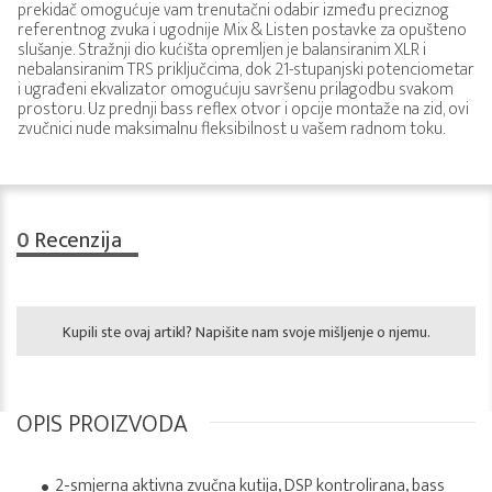
prekidač omogućuje vam trenutačni odabir između preciznog
referentnog zvuka i ugodnije Mix & Listen postavke za opušteno
slušanje. Stražnji dio kućišta opremljen je balansiranim XLR i
nebalansiranim TRS priključcima, dok 21-stupanjski potenciometar
i ugrađeni ekvalizator omogućuju savršenu prilagodbu svakom
prostoru. Uz prednji bass reflex otvor i opcije montaže na zid, ovi
zvučnici nude maksimalnu fleksibilnost u vašem radnom toku.
0
Recenzija
Kupili ste ovaj artikl? Napišite nam svoje mišljenje o njemu.
OPIS PROIZVODA
2-smjerna aktivna zvučna kutija, DSP kontrolirana, bass