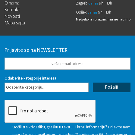
O nama
Zagreb
9h - 13h
danas
Kontakt
Osijek
9h - 13h
danas
Novosti
Nedjeljom i praznicima ne radimo
Mapa sajta
Prijavite se na NEWSLETTER
Odaberite kategorije interesa
Odaberite kategoriju...
Uočili ste krivu sliku, grešku u tekstu ili krivu informaciju? Prijavite nam
pogrešku na e-mail adresu:
webshop@audiopro.hr
Biti ćemo Vam vrlo