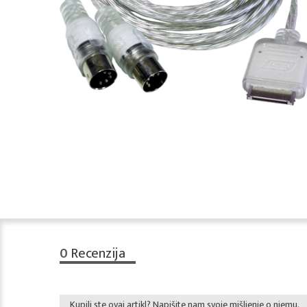
0
Recenzija
Kupili ste ovaj artikl? Napišite nam svoje mišljenje o njemu.