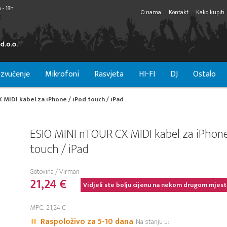
 - 18h
O nama
Kontakt
Kako kupiti
zvučenje
Mikrofoni
Rasvjeta
HI-FI
DJ
Ostalo
MIDI kabel za iPhone / iPod touch / iPad
ESIO MINI nTOUR CX MIDI kabel za iPhone
touch / iPad
Gotovina / Virman
21,24 €
Vidjeli ste bolju cijenu na nekom drugom mjest
MPC: 21,24 €
Raspoloživo za 5-10 dana
Na stanju u: