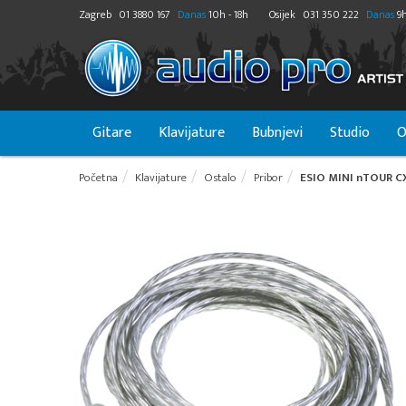
Zagreb
01 3880 167
Danas
10h - 18h
Osijek
031 350 222
Danas
9h
Gitare
Klavijature
Bubnjevi
Studio
O
Početna
Klavijature
Ostalo
Pribor
ESIO MINI nTOUR CX 