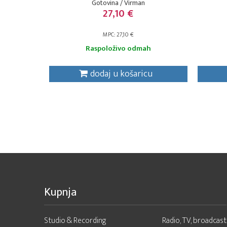
Gotovina / Virman
27,10 €
MPC: 27,10 €
Raspoloživo odmah
dodaj u košaricu
Kupnja
Studio & Recording
Radio, TV, broadcast