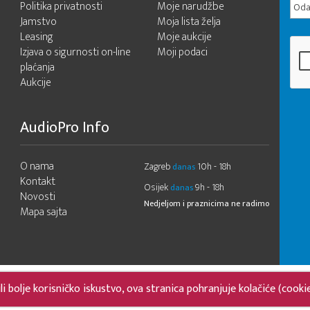
Politika privatnosti
Moje narudžbe
Odab
Jamstvo
Moja lista želja
Leasing
Moje aukcije
Izjava o sigurnosti on-line
Moji podaci
plaćanja
Aukcije
AudioPro Info
O nama
Zagreb
10h - 18h
danas
Kontakt
Osijek
9h - 18h
danas
Novosti
Nedjeljom i praznicima ne radimo
Mapa sajta
 bolje korisničko iskustvo, ova stranica pohranjuje kolačiće (cooki