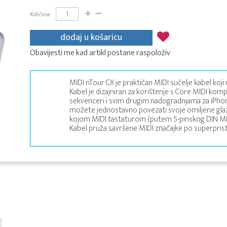
Količina:
dodaj u košaricu
Obavijesti me kad artikl postane raspoloživ
MIDI nTour CX je praktičan MIDI sučelje kabel koj
Kabel je dizajniran za korištenje s Core MIDI kompa
sekvenceri i svim drugim nadogradnjama za iPhone
možete jednostavno povezati svoje omiljene glazb
kojom MIDI tastaturom (putem 5-pinskog DIN MIDI
Kabel pruža savršene MIDI značajke po superprist