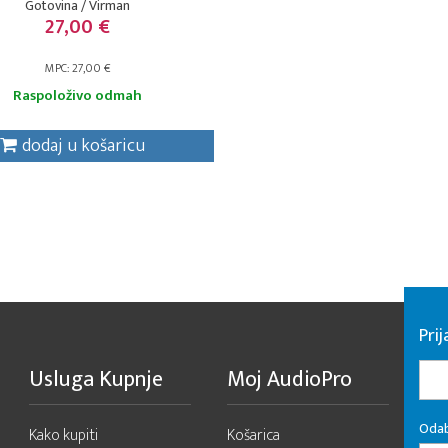
Gotovina / Virman
27,00 €
MPC: 27,00 €
Raspoloživo odmah
dodaj u košaricu
Pri
Usluga Kupnje
Moj AudioPro
Odab
Kako kupiti
Košarica