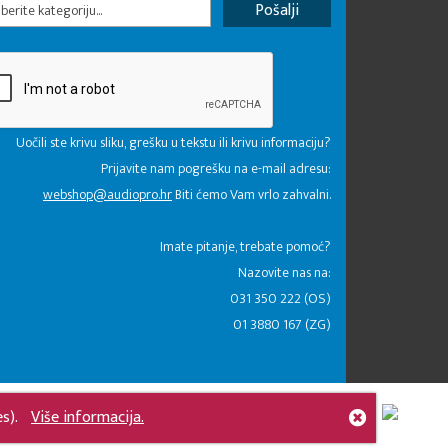
erite kategoriju...
Uočili ste krivu sliku, grešku u tekstu ili krivu informaciju?
Prijavite nam pogrešku na e-mail adresu:
webshop@audiopro.hr
Biti ćemo Vam vrlo zahvalni.
​Imate pitanje, trebate pomoć?
Nazovite nas na:
031 350 222 (OS)
01 3880 167 (ZG)
es).
Više informacija.