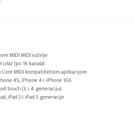
ore MIDI MIDI sučelje
I izlaz (po 16 kanala)
m Core MIDI kompatibilnom aplikacijom
Phone 4S, iPhone 4 i iPhone 3GS
od touch (3. i 4. generaciju)
ad, iPad 2 i iPad 3. generacije