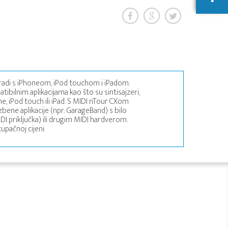
i radi s iPhoneom, iPod touchom i iPadom.
tibilnim aplikacijama kao što su sintisajzeri,
, iPod touch ili iPad. S MIDI nTour CXom
ene aplikacije (npr. GarageBand) s bilo
 priključka) ili drugim MIDI hardverom.
upačnoj cijeni.