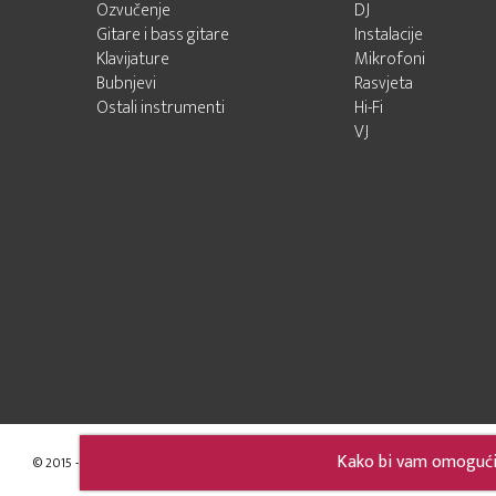
Ozvučenje
DJ
Gitare i bass gitare
Instalacije
Klavijature
Mikrofoni
Bubnjevi
Rasvjeta
Ostali instrumenti
Hi-Fi
VJ
Kako bi vam omogućili
© 2015 - 2026 Audio Pro Artist
Developed by LABNET.RS