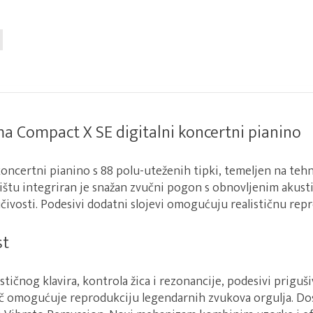
a Compact X SE digitalni koncertni pianino
koncertni pianino s 88 polu-uteženih tipki, temeljen na teh
ištu integriran je snažan zvučni pogon s obnovljenim akus
čivosti. Podesivi dodatni slojevi omogućuju realističnu rep
st
stičnog klavira, kontrola žica i rezonancije, podesivi priguš
č omogućuje reprodukciju legendarnih zvukova orgulja. Do