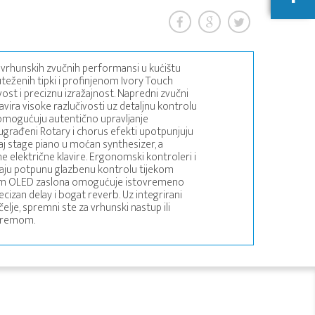
i vrhunskih zvučnih performansi u kućištu
teženih tipki i profinjenom Ivory Touch
vost i preciznu izražajnost. Napredni zvučni
vira visoke razlučivosti uz detaljnu kontrolu
či omogućuju autentično upravljanje
ugrađeni Rotary i chorus efekti upotpunjuju
ovaj stage piano u moćan synthesizer, a
e električne klavire. Ergonomski kontroleri i
aju potpunu glazbenu kontrolu tijekom
 putem OLED zaslona omogućuje istovremeno
recizan delay i bogat reverb. Uz integrirani
lje, spremni ste za vrhunski nastup ili
opremom.