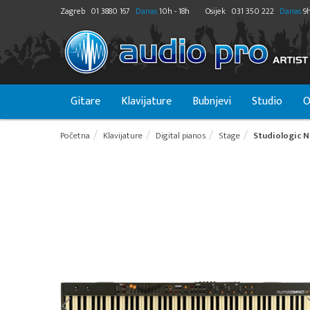
Zagreb
01 3880 167
Danas
10h - 18h
Osijek
031 350 222
Danas
9h
Gitare
Klavijature
Bubnjevi
Studio
O
Početna
Klavijature
Digital pianos
Stage
Studiologic 