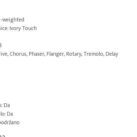
i-weighted
ice: Ivory Touch
8
rive, Chorus, Phaser, Flanger, Rotary, Tremolo, Delay
k: Da
lo: Da
 podržano