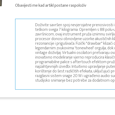
Obavijesti me kad artikl postane raspoloživ
Doživite savršen spoj nevjerojatne prenosivosti 
teškom svega 7 kilograma. Opremljen s 88 polu-u
završnicom, ovaj instrument pruža iznimnu svirlji
procesor donosi obnovljene uzorke akustičnih kla
rezonancije i prigušivača. Fizički "drawbar" kliza
legendarnim zvukovima 'tonewheel' orgulja, dok 
vintage doživljaj. Virtualni oscilatori pretvaraju 
inovativno modeliranje vjerno reproducira klasičn
programabilne palice s aftertouch efektom pruž
najzahtjevnijih izvedbi. Intuitivno upravljanje
korištenje do šest različitih efekata, uključujući p
razglasni sistem snage 20 W i ugrađeno audio suče
studijsko snimanje bez potrebe za dodatnom 