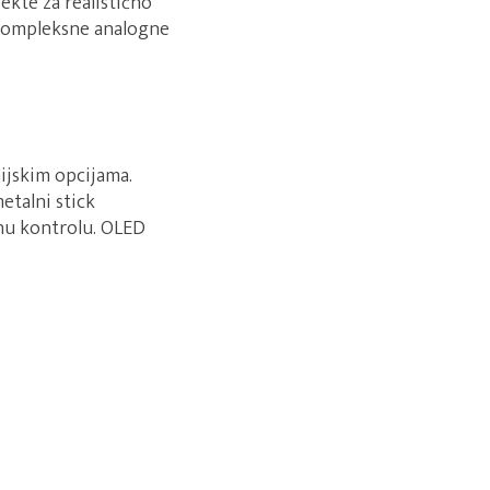
ekte za realistično
i kompleksne analogne
ijskim opcijama.
talni stick
nu kontrolu. OLED