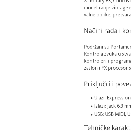
za Rotary FX, Chorus 
modeliranje vintage e
valne oblike, pretvar
Načini rada i ko
Podržani su Portament
Kontrola zvuka u stv
kontroleri i program
zaslon i FX procesor 
Priključci i pove
Ulazi: Expression
Izlazi: Jack 6.3
USB: USB MIDI, 
Tehničke karakt