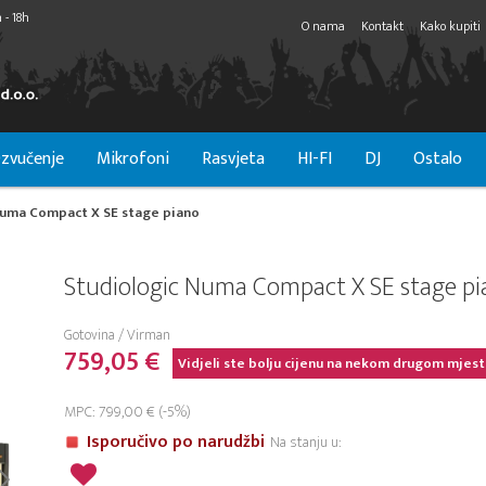
 - 18h
O nama
Kontakt
Kako kupiti
zvučenje
Mikrofoni
Rasvjeta
HI-FI
DJ
Ostalo
Numa Compact X SE stage piano
Studiologic Numa Compact X SE stage pi
Gotovina / Virman
759,05 €
Vidjeli ste bolju cijenu na nekom drugom mjest
MPC: 799,00 € (-5%)
Isporučivo po narudžbi
Na stanju u: