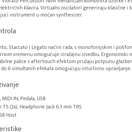
i Vibrato Percussion. Novi mehanizam kombinira uzorke i ef
lektričnih klavira. Virtualni oscilatori generiraju klasične 
ajući instrument u moćan synthesizer.
ntrola
o, Staccato i Legato načini rada, s monofonijskim i polifon
arnom vremenu omogućuje izražajnu izvedbu. Ergonomski me
abilne palice s aftertouch efektom pružaju potpunu glazbe
s do 6 simultanih efekata omogućuju intuitivno upravljanje.
zivanje
, MIDI IN, Pedala, USB
 mm TS (2x), Headphone Jack 6.3 mm TRS
USB Host
eristike