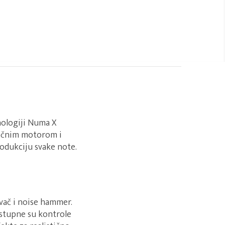
nologiji Numa X
tičnim motorom i
rodukciju svake note.
ivač i noise hammer.
stupne su kontrole