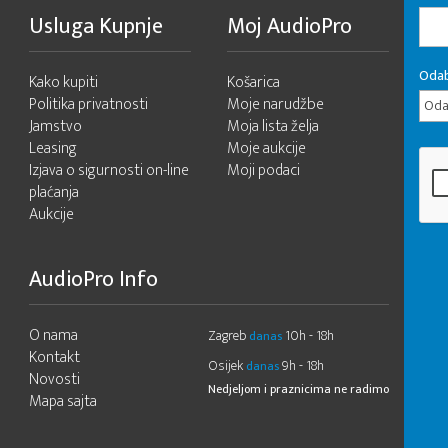
Usluga Kupnje
Moj AudioPro
Odab
Kako kupiti
Košarica
Politika privatnosti
Moje narudžbe
Odab
Jamstvo
Moja lista želja
Leasing
Moje aukcije
Izjava o sigurnosti on-line
Moji podaci
plaćanja
Aukcije
AudioPro Info
O nama
Zagreb
10h - 18h
danas
Kontakt
Osijek
9h - 18h
danas
Novosti
Nedjeljom i praznicima ne radimo
Mapa sajta