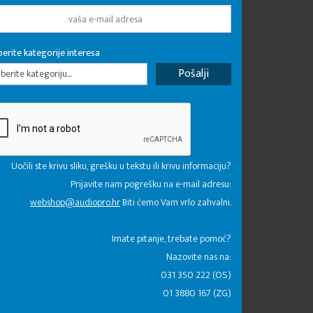
erite kategorije interesa
erite kategoriju...
Uočili ste krivu sliku, grešku u tekstu ili krivu informaciju?
Prijavite nam pogrešku na e-mail adresu:
webshop@audiopro.hr
Biti ćemo Vam vrlo zahvalni.
​Imate pitanje, trebate pomoć?
Nazovite nas na:
031 350 222 (OS)
01 3880 167 (ZG)