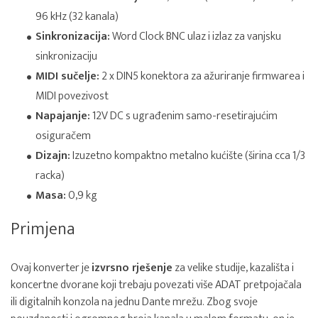
96 kHz (32 kanala)
Sinkronizacija:
Word Clock BNC ulaz i izlaz za vanjsku
sinkronizaciju
MIDI sučelje:
2 x DIN5 konektora za ažuriranje firmwarea i
MIDI povezivost
Napajanje:
12V DC s ugrađenim samo-resetirajućim
osiguračem
Dizajn:
Izuzetno kompaktno metalno kućište (širina cca 1/3
racka)
Masa:
0,9 kg
Primjena
Ovaj konverter je
izvrsno rješenje
za velike studije, kazališta i
koncertne dvorane koji trebaju povezati više ADAT pretpojačala
ili digitalnih konzola na jednu Dante mrežu. Zbog svoje