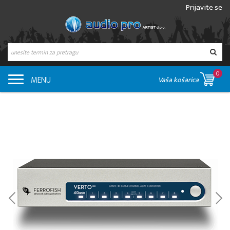
Prijavite se
0
MENU
Vaša košarica