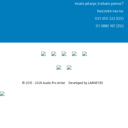
​Imate pitanje, trebate pomoć?
Nazovite nas na:
031 350 222 (OS)
01 3880 167 (ZG)
© 2015 - 2026 Audio Pro Artist
Developed by LABNET.RS