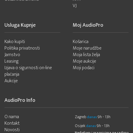
VJ
Usluga Kupnje
Moj AudioPro
Kako kupiti
Košarica
Politika privatnosti
Moje narudžbe
Jamstvo
Moja lista želja
Leasing
Moje aukcije
Izjava o sigurnosti on-line
Moji podaci
plaćanja
Aukcije
AudioPro Info
O nama
Zagreb
9h - 13h
danas
Kontakt
Osijek
9h - 13h
danas
Novosti
Nedjeljom i praznicima ne radimo