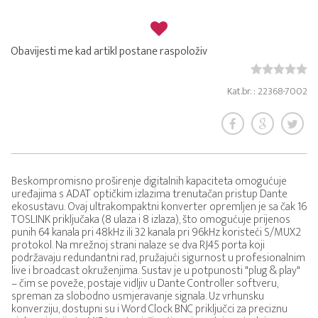
Obavijesti me kad artikl postane raspoloživ
Kat.br. : 22368-7002
Beskompromisno proširenje digitalnih kapaciteta omogućuje
uređajima s ADAT optičkim izlazima trenutačan pristup Dante
ekosustavu. Ovaj ultrakompaktni konverter opremljen je sa čak 16
TOSLINK priključaka (8 ulaza i 8 izlaza), što omogućuje prijenos
punih 64 kanala pri 48kHz ili 32 kanala pri 96kHz koristeći S/MUX2
protokol. Na mrežnoj strani nalaze se dva RJ45 porta koji
podržavaju redundantni rad, pružajući sigurnost u profesionalnim
live i broadcast okruženjima. Sustav je u potpunosti "plug & play"
– čim se poveže, postaje vidljiv u Dante Controller softveru,
spreman za slobodno usmjeravanje signala. Uz vrhunsku
konverziju, dostupni su i Word Clock BNC priključci za preciznu