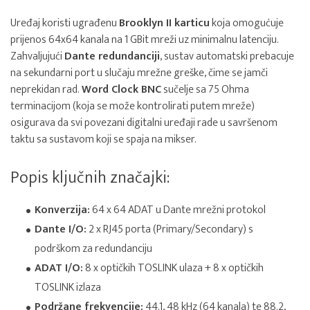
Uređaj koristi ugrađenu
Brooklyn II karticu
koja omogućuje
prijenos 64x64 kanala na 1 GBit mreži uz minimalnu latenciju.
Zahvaljujući
Dante redundanciji
, sustav automatski prebacuje
na sekundarni port u slučaju mrežne greške, čime se jamči
neprekidan rad.
Word Clock BNC
sučelje sa 75 Ohma
terminacijom (koja se može kontrolirati putem mreže)
osigurava da svi povezani digitalni uređaji rade u savršenom
taktu sa sustavom koji se spaja na mikser.
Popis ključnih značajki:
Konverzija:
64 x 64 ADAT u Dante mrežni protokol
Dante I/O:
2 x RJ45 porta (Primary/Secondary) s
podrškom za redundanciju
ADAT I/O:
8 x optičkih TOSLINK ulaza + 8 x optičkih
TOSLINK izlaza
Podržane frekvencije:
44.1, 48 kHz (64 kanala) te 88.2,