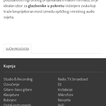
pouzdanosti i ogromnog broja kanala u malom formatu, on je
idealan izbor za
glazbenike u pokretu
i inženjere zvuka koji
traže besprijekoran most između optičkog i mrežnog audio
svijeta.
SLIČNI PROIZVODI
Kupnja
Studio & Recording
Radio, TV, broadcast
Ozvučenje
DJ
Gitare i bass gitare
Instalacije
Klavijature
Mikrofoni
Bubnjevi
Rasvjeta
Ostali instrumenti
Hi-Fi