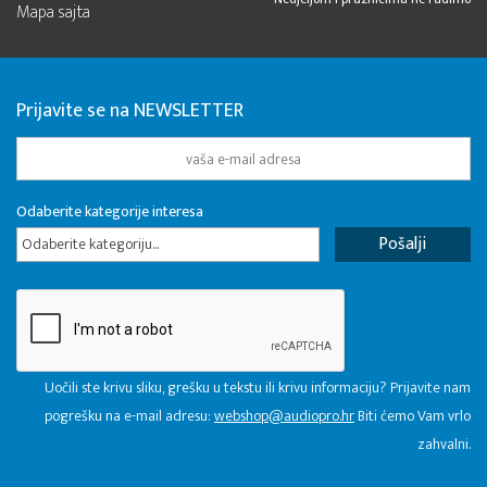
Mapa sajta
Prijavite se na NEWSLETTER
Odaberite kategorije interesa
Odaberite kategoriju...
Uočili ste krivu sliku, grešku u tekstu ili krivu informaciju? Prijavite nam
pogrešku na e-mail adresu:
webshop@audiopro.hr
Biti ćemo Vam vrlo
zahvalni.