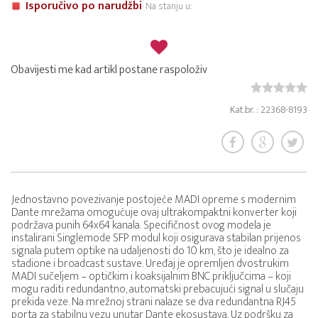
Isporučivo po narudžbi
Na stanju u:
Obavijesti me kad artikl postane raspoloživ
Kat.br. : 22368-8193
Jednostavno povezivanje postojeće MADI opreme s modernim
Dante mrežama omogućuje ovaj ultrakompaktni konverter koji
podržava punih 64x64 kanala. Specifičnost ovog modela je
instalirani Singlemode SFP modul koji osigurava stabilan prijenos
signala putem optike na udaljenosti do 10 km, što je idealno za
stadione i broadcast sustave. Uređaj je opremljen dvostrukim
MADI sučeljem – optičkim i koaksijalnim BNC priključcima – koji
mogu raditi redundantno, automatski prebacujući signal u slučaju
prekida veze. Na mrežnoj strani nalaze se dva redundantna RJ45
porta za stabilnu vezu unutar Dante ekosustava. Uz podršku za