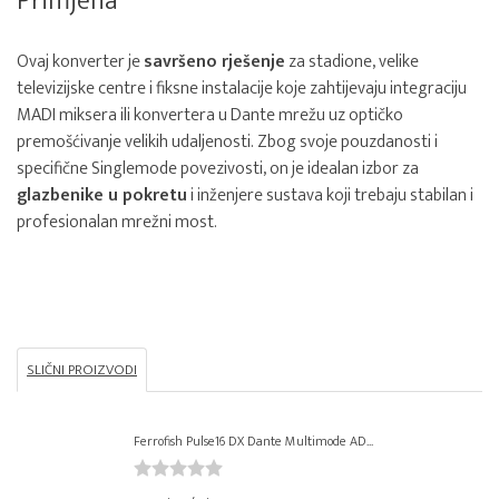
Primjena
Ovaj konverter je
savršeno rješenje
za stadione, velike
televizijske centre i fiksne instalacije koje zahtijevaju integraciju
MADI miksera ili konvertera u Dante mrežu uz optičko
premošćivanje velikih udaljenosti. Zbog svoje pouzdanosti i
specifične Singlemode povezivosti, on je idealan izbor za
glazbenike u pokretu
i inženjere sustava koji trebaju stabilan i
profesionalan mrežni most.
SLIČNI PROIZVODI
Ferrofish Pulse16 DX Dante Multimode AD...