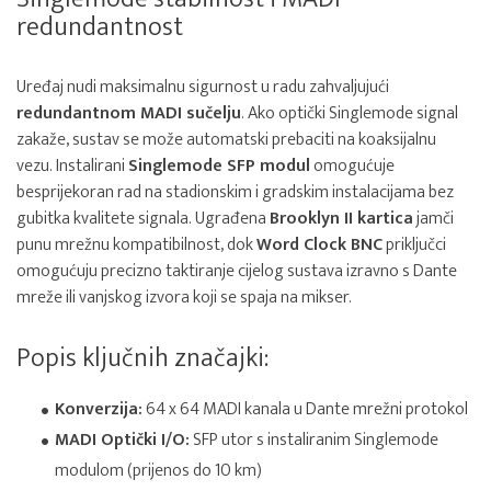
redundantnost
Uređaj nudi maksimalnu sigurnost u radu zahvaljujući
redundantnom MADI sučelju
. Ako optički Singlemode signal
zakaže, sustav se može automatski prebaciti na koaksijalnu
vezu. Instalirani
Singlemode SFP modul
omogućuje
besprijekoran rad na stadionskim i gradskim instalacijama bez
gubitka kvalitete signala. Ugrađena
Brooklyn II kartica
jamči
punu mrežnu kompatibilnost, dok
Word Clock BNC
priključci
omogućuju precizno taktiranje cijelog sustava izravno s Dante
mreže ili vanjskog izvora koji se spaja na mikser.
Popis ključnih značajki:
Konverzija:
64 x 64 MADI kanala u Dante mrežni protokol
MADI Optički I/O:
SFP utor s instaliranim Singlemode
modulom (prijenos do 10 km)