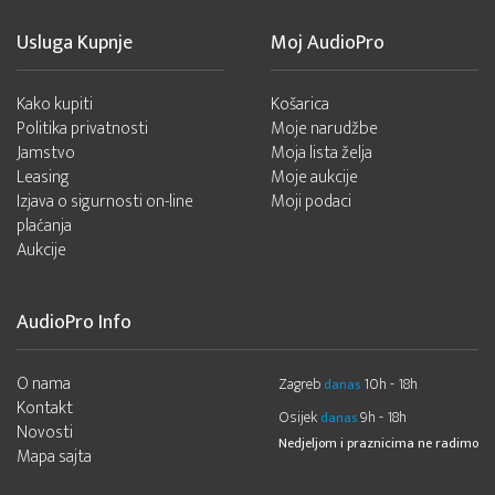
Usluga Kupnje
Moj AudioPro
Kako kupiti
Košarica
Politika privatnosti
Moje narudžbe
Jamstvo
Moja lista želja
Leasing
Moje aukcije
Izjava o sigurnosti on-line
Moji podaci
plaćanja
Aukcije
AudioPro Info
O nama
Zagreb
10h - 18h
danas
Kontakt
Osijek
9h - 18h
danas
Novosti
Nedjeljom i praznicima ne radimo
Mapa sajta