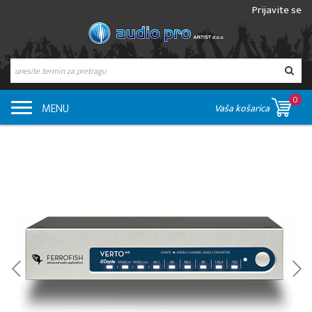
Prijavite se
0
MENU
Vaša košarica