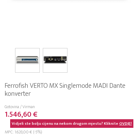
Ferrofish VERTO MX Singlemode MADI Dante
konverter
Gotovina / Virman
1.546,60 €
Vidjeli ste bolju cijenu na nekom drugom mjestu? Kliknite
OVDJE!
MPC: 1.628,00 € (-5%)