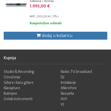
Gotovina / Virman
1.995,00 €
MPC: 2.100,00 € ( -5% )
Raspoloživo odmah
dodaj u košaricu
Kupnja
Studio & Recording
Radio, TV, broadcast
Ozvučenje
DJ
Gitare i bass gitare
Instalacije
Klavijature
Mikrofoni
Bubnjevi
Rasvjeta
Ostali instrumenti
Hi-Fi
VJ