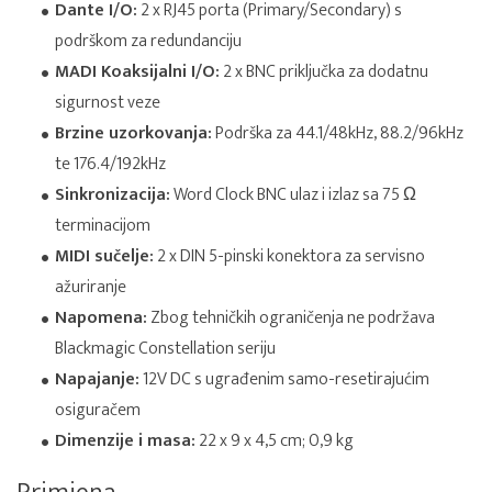
Dante I/O:
2 x RJ45 porta (Primary/Secondary) s
podrškom za redundanciju
MADI Koaksijalni I/O:
2 x BNC priključka za dodatnu
sigurnost veze
Brzine uzorkovanja:
Podrška za 44.1/48kHz, 88.2/96kHz
te 176.4/192kHz
Sinkronizacija:
Word Clock BNC ulaz i izlaz sa 75 Ω
terminacijom
MIDI sučelje:
2 x DIN 5-pinski konektora za servisno
ažuriranje
Napomena:
Zbog tehničkih ograničenja ne podržava
Blackmagic Constellation seriju
Napajanje:
12V DC s ugrađenim samo-resetirajućim
osiguračem
Dimenzije i masa:
22 x 9 x 4,5 cm; 0,9 kg