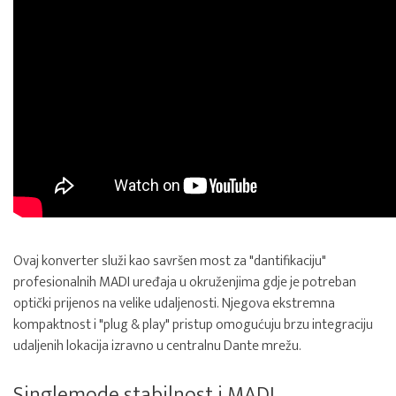
Ovaj konverter služi kao savršen most za "dantifikaciju"
profesionalnih MADI uređaja u okruženjima gdje je potreban
optički prijenos na velike udaljenosti. Njegova ekstremna
kompaktnost i "plug & play" pristup omogućuju brzu integraciju
udaljenih lokacija izravno u centralnu Dante mrežu.
Singlemode stabilnost i MADI