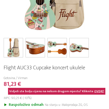
Flight AUC33 Cupcake koncert ukulele
Gotovina / Virman
81,23 €
Vidjeli ste bolju cijenu na nekom drugom mjestu? Kliknite
OVDJE!
MPC: 90,25 € (-10%)
Raspoloživo odmah
Na stanju u: Maloprodaja ZG, OS