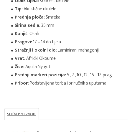
Oblik tijela:
Koncert ukulele
Tip:
Akustične ukulele
Prednja ploča:
Smreka
Širina sedla:
35 mm
Konjić:
Orah
Pragovi:
17 – 14 do tijela
Stražnji i okolni dio:
Laminirani mahagonij
Vrat:
Afrički Okoume
Žice:
Aquila Nylgut
Prednji markeri pozicija:
5., 7., 10., 12., 15. i 17. prag
Pribor:
Podstavljena torba i priručnik s uputama
SLIČNI PROIZVODI