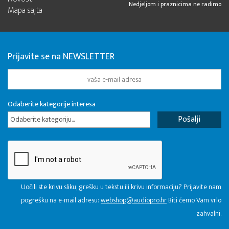
Nedjeljom i praznicima ne radimo
Mapa sajta
Prijavite se na NEWSLETTER
Odaberite kategorije interesa
Odaberite kategoriju...
Uočili ste krivu sliku, grešku u tekstu ili krivu informaciju? Prijavite nam
pogrešku na e-mail adresu:
webshop@audiopro.hr
Biti ćemo Vam vrlo
zahvalni.