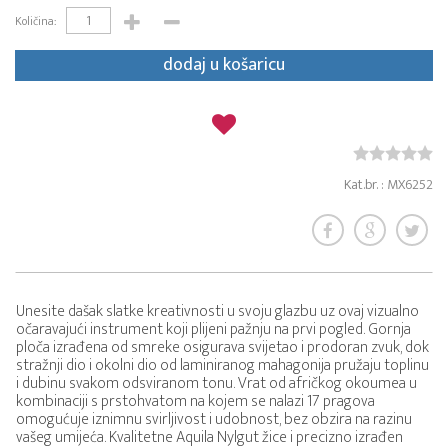
Količina:
dodaj u košaricu
Kat.br. : MX6252
Unesite dašak slatke kreativnosti u svoju glazbu uz ovaj vizualno
očaravajući instrument koji plijeni pažnju na prvi pogled. Gornja
ploča izrađena od smreke osigurava svijetao i prodoran zvuk, dok
stražnji dio i okolni dio od laminiranog mahagonija pružaju toplinu
i dubinu svakom odsviranom tonu. Vrat od afričkog okoumea u
kombinaciji s prstohvatom na kojem se nalazi 17 pragova
omogućuje iznimnu svirljivost i udobnost, bez obzira na razinu
vašeg umijeća. Kvalitetne Aquila Nylgut žice i precizno izrađen