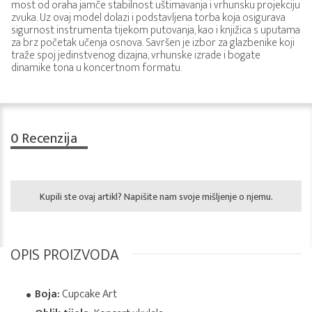
most od oraha jamče stabilnost uštimavanja i vrhunsku projekciju
zvuka. Uz ovaj model dolazi i podstavljena torba koja osigurava
sigurnost instrumenta tijekom putovanja, kao i knjižica s uputama
za brz početak učenja osnova. Savršen je izbor za glazbenike koji
traže spoj jedinstvenog dizajna, vrhunske izrade i bogate
dinamike tona u koncertnom formatu.
0
Recenzija
Kupili ste ovaj artikl? Napišite nam svoje mišljenje o njemu.
OPIS PROIZVODA
Boja:
Cupcake Art