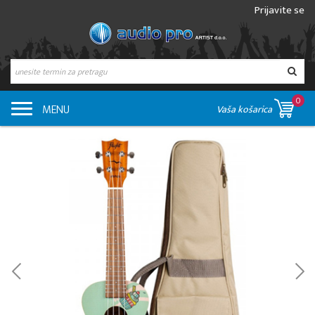
Prijavite se
0
MENU
Vaša košarica