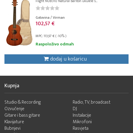
Flight NUB310 Natural bariton ukulele s...
Gotovina / Virman
102,57 €
MPC: 113,97 € ( -10% )
Raspoloživo odmah
dodaj u košaricu
Kupnja
Studio & Recording
Radio, TV, broadcast
Ozvučenje
DJ
Gitare i bass gitare
Instalacije
Klavijature
Mikrofoni
Bubnjevi
Rasvjeta