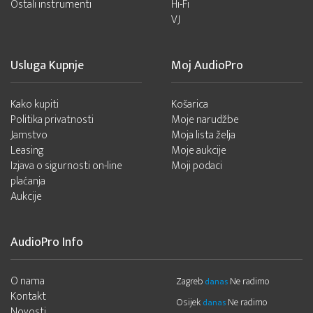
Ostali instrumenti
Hi-Fi
VJ
Usluga Kupnje
Moj AudioPro
Kako kupiti
Košarica
Politika privatnosti
Moje narudžbe
Jamstvo
Moja lista želja
Leasing
Moje aukcije
Izjava o sigurnosti on-line
Moji podaci
plaćanja
Aukcije
AudioPro Info
O nama
Zagreb
Ne radimo
danas
Kontakt
Osijek
Ne radimo
danas
Novosti