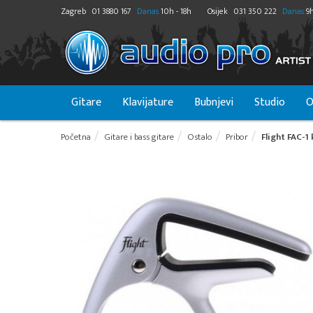
Zagreb
01 3880 167
Danas
10h - 18h
Osijek
031 350 222
Danas
9h
Gitare
Klavijature
Bubnjevi
Studio
O
Početna
Gitare i bass gitare
Ostalo
Pribor
Flight FAC-1