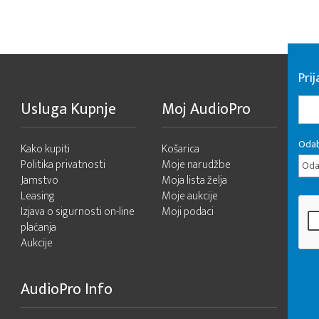
Pri
Usluga Kupnje
Moj AudioPro
Odab
Kako kupiti
Košarica
Politika privatnosti
Moje narudžbe
Odab
Jamstvo
Moja lista želja
Leasing
Moje aukcije
Izjava o sigurnosti on-line
Moji podaci
plaćanja
Aukcije
AudioPro Info