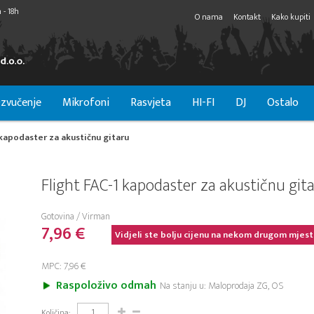
 - 18h
O nama
Kontakt
Kako kupiti
zvučenje
Mikrofoni
Rasvjeta
HI-FI
DJ
Ostalo
 kapodaster za akustičnu gitaru
Flight FAC-1 kapodaster za akustičnu git
Gotovina / Virman
7,96 €
Vidjeli ste bolju cijenu na nekom drugom mjest
MPC: 7,96 €
Raspoloživo odmah
Na stanju u: Maloprodaja ZG, OS
Količina: