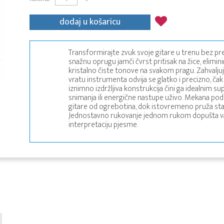
dodaj u košaricu
Transformirajte zvuk svoje gitare u trenu bez p
snažnu oprugu jamči čvrst pritisak na žice, elimin
kristalno čiste tonove na svakom pragu. Zahvalj
vratu instrumenta odvija se glatko i precizno, čak 
iznimno izdržljiva konstrukcija čini ga idealnim 
snimanja ili energične nastupe uživo. Mekana pods
gitare od ogrebotina, dok istovremeno pruža stabi
Jednostavno rukovanje jednom rukom dopušta vam 
interpretaciju pjesme.