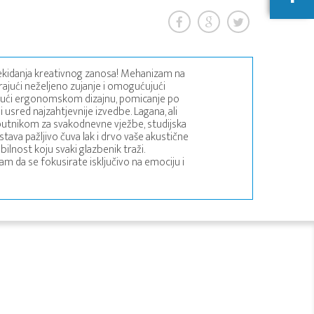
rekidanja kreativnog zanosa! Mehanizam na
irajući neželjeno zujanje i omogućujući
ujući ergonomskom dizajnu, pomicanje po
i usred najzahtjevnije izvedbe. Lagana, ali
suputnikom za svakodnevne vježbe, studijska
tava pažljivo čuva lak i drvo vaše akustične
lnost koju svaki glazbenik traži.
da se fokusirate isključivo na emociju i