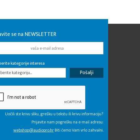
javite se na NEWSLETTER
erite kategorije interesa
erite kategoriju...
Uočili ste krivu sliku, grešku u tekstu ili krivu informaciju?
Prijavite nam pogrešku na e-mail adresu:
webshop@audiopro.hr
Biti ćemo Vam vrlo zahvalni.