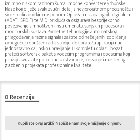
iznimno niskom razinom šuma i moćne konvertere vrhunske
klase koji bilježe svaki zvučni detalj s nevjerojatnom preciznošću i
širokim dinamičkim rasponom. Opsežan niz analognih, digitalnih
(ADAT i SPDIF) te MIDI priključaka osigurava besprijekorno
povezivanje s mnoštvom instrumenata, vanjskih procesora i
monitorskih sustava. Pametne tehnologije automatskog
prilagođavanja razine signala i zaštite od neželjenih izobličenja
omogućuju opušten rad u studiju, dok prateća aplikacija nudi
jednostavno daljinsko upravljanje. U kompletu dolazi i bogat
prateći softverski paket s vodećim programima i dodacima koji
pružaju sve alate potrebne za stvaranje, miksanje i mastering
glazbenih projekata profesionalne kvalitete.
0
Recenzija
Kupili ste ovaj artikl? Napišite nam svoje mišljenje o njemu.