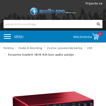
Prijavite se
0
MENU
Vaša košarica
Početna
Studio & Recording
Zvučne i procesorske kartice
USB
Focusrite Scarlett 18i16 4th Gen. audio sučelje