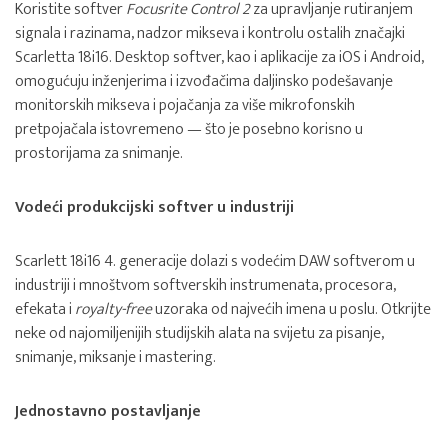
Koristite softver
Focusrite Control 2
za upravljanje rutiranjem
signala i razinama, nadzor mikseva i kontrolu ostalih značajki
Scarletta 18i16. Desktop softver, kao i aplikacije za iOS i Android,
omogućuju inženjerima i izvođačima daljinsko podešavanje
monitorskih mikseva i pojačanja za više mikrofonskih
pretpojačala istovremeno — što je posebno korisno u
prostorijama za snimanje.
Vodeći produkcijski softver u industriji
Scarlett 18i16 4. generacije dolazi s vodećim DAW softverom u
industriji i mnoštvom softverskih instrumenata, procesora,
efekata i
royalty-free
uzoraka od najvećih imena u poslu. Otkrijte
neke od najomiljenijih studijskih alata na svijetu za pisanje,
snimanje, miksanje i mastering.
Jednostavno postavljanje