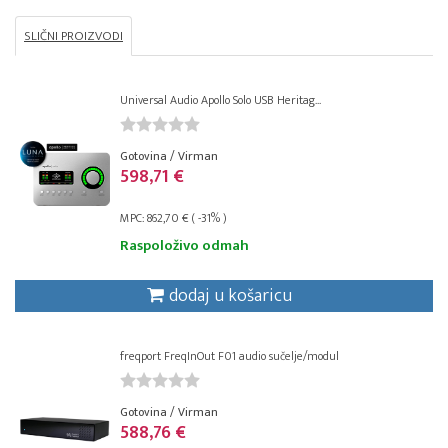
SLIČNI PROIZVODI
Universal Audio Apollo Solo USB Heritag...
Gotovina / Virman
598,71 €
MPC: 862,70 € ( -31% )
Raspoloživo odmah
dodaj u košaricu
freqport FreqInOut F01 audio sučelje/modul
Gotovina / Virman
588,76 €