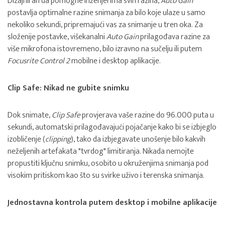
Dizajniran da pomogne inženjerima svih razina,
Auto Gain
postavlja optimalne razine snimanja za bilo koje ulaze u samo
nekoliko sekundi, pripremajući vas za snimanje u tren oka. Za
složenije postavke, višekanalni
Auto Gain
prilagođava razine za
više mikrofona istovremeno, bilo izravno na sučelju ili putem
Focusrite Control 2
mobilne i desktop aplikacije.
Clip Safe: Nikad ne gubite snimku
Dok snimate,
Clip Safe
provjerava vaše razine do 96.000 puta u
sekundi, automatski prilagođavajući pojačanje kako bi se izbjeglo
izobličenje (
clipping
), tako da izbjegavate unošenje bilo kakvih
neželjenih artefakata "tvrdog" limitiranja. Nikada nemojte
propustiti ključnu snimku, osobito u okruženjima snimanja pod
visokim pritiskom kao što su svirke uživo i terenska snimanja.
Jednostavna kontrola putem desktop i mobilne aplikacije