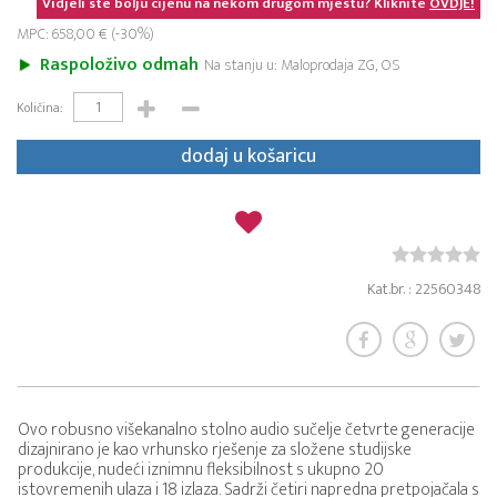
Vidjeli ste bolju cijenu na nekom drugom mjestu? Kliknite
OVDJE!
MPC: 658,00 € (-30%)
Raspoloživo odmah
Na stanju u: Maloprodaja ZG, OS
Količina:
dodaj u košaricu
Kat.br. : 22560348
Ovo robusno višekanalno stolno audio sučelje četvrte generacije
dizajnirano je kao vrhunsko rješenje za složene studijske
produkcije, nudeći iznimnu fleksibilnost s ukupno 20
istovremenih ulaza i 18 izlaza. Sadrži četiri napredna pretpojačala s