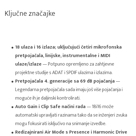
Ključne značajke
18 ulaza i 16 izlaza; uključujući četiri mikrofonska
pretpojačala, linijske, instrumentalne i MIDI
ulaze/izlaze
— Potpuno opremljeno za zahtjevne
projektne studije s ADAT i SPDIF ulazima i izlazima.
Pretpojačala 4. generacije sa 69 dB pojačanja
—
Legendarna pretpojačala sada imaju još više pojačanja i
moguće ih je daljinski kontrolirati.
Auto Gain i Clip Safe načini rada
— 18i16 može
automatski upravljati razinama tako da se inženjeri zvuka
mogu fokusirati isključivo na snimanje izvedbe.
Redizajnirani Air Mode s Presence i Harmonic Drive