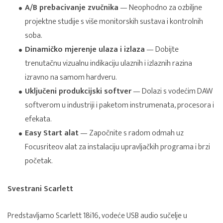
A/B prebacivanje zvučnika
— Neophodno za ozbiljne
projektne studije s više monitorskih sustava i kontrolnih
soba.
Dinamičko mjerenje ulaza i izlaza
— Dobijte
trenutačnu vizualnu indikaciju ulaznih i izlaznih razina
izravno na samom hardveru.
Uključeni produkcijski softver
— Dolazi s vodećim DAW
softverom u industriji i paketom instrumenata, procesora i
efekata.
Easy Start alat
— Započnite s radom odmah uz
Focusriteov alat za instalaciju upravljačkih programa i brzi
početak.
Svestrani Scarlett
Predstavljamo Scarlett 18i16, vodeće USB audio sučelje u