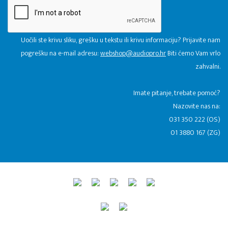
Uočili ste krivu sliku, grešku u tekstu ili krivu informaciju? Prijavite nam
pogrešku na e-mail adresu:
webshop@audiopro.hr
Biti ćemo Vam vrlo
zahvalni.
​Imate pitanje, trebate pomoć?
Nazovite nas na:
031 350 222 (OS)
01 3880 167 (ZG)