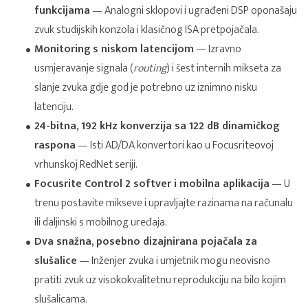
funkcijama
— Analogni sklopovi i ugrađeni DSP oponašaju
zvuk studijskih konzola i klasičnog ISA pretpojačala.
Monitoring s niskom latencijom
— Izravno
usmjeravanje signala (
routing
) i šest internih mikseta za
slanje zvuka gdje god je potrebno uz iznimno nisku
latenciju.
24-bitna, 192 kHz konverzija sa 122 dB dinamičkog
raspona
— Isti AD/DA konvertori kao u Focusriteovoj
vrhunskoj RedNet seriji.
Focusrite Control 2 softver i mobilna aplikacija
— U
trenu postavite mikseve i upravljajte razinama na računalu
ili daljinski s mobilnog uređaja.
Dva snažna, posebno dizajnirana pojačala za
slušalice
— Inženjer zvuka i umjetnik mogu neovisno
pratiti zvuk uz visokokvalitetnu reprodukciju na bilo kojim
slušalicama.