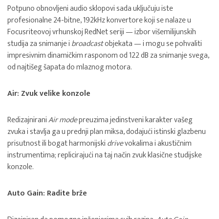
Potpuno obnovljeni audio sklopovi sada uključuju iste
profesionalne 24-bitne, 192kHz konvertore koji se nalaze u
Focusriteovoj vrhunskoj RedNet seriji — izbor višemilijunskih
studija za snimanje i
broadcast
objekata — i mogu se pohvaliti
impresivnim dinamičkim rasponom od 122 dB za snimanje svega,
od najtišeg šapata do mlaznog motora.
Air: Zvuk velike konzole
Redizajnirani
Air mode
preuzima jedinstveni karakter vašeg
zvuka i stavlja ga u prednji plan miksa, dodajući istinski glazbenu
prisutnost ili bogat harmonijski
drive
vokalima i akustičnim
instrumentima; replicirajući na taj način zvuk klasične studijske
konzole.
Auto Gain: Radite brže