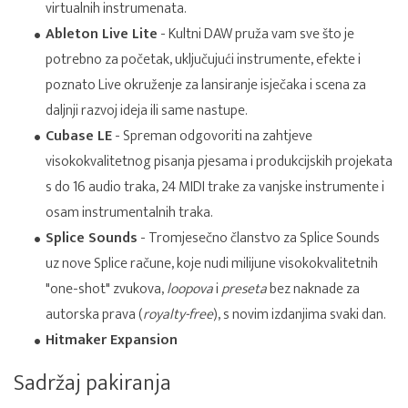
virtualnih instrumenata.
Ableton Live Lite
- Kultni DAW pruža vam sve što je
potrebno za početak, uključujući instrumente, efekte i
poznato Live okruženje za lansiranje isječaka i scena za
daljnji razvoj ideja ili same nastupe.
Cubase LE
- Spreman odgovoriti na zahtjeve
visokokvalitetnog pisanja pjesama i produkcijskih projekata
s do 16 audio traka, 24 MIDI trake za vanjske instrumente i
osam instrumentalnih traka.
Splice Sounds
- Tromjesečno članstvo za Splice Sounds
uz nove Splice račune, koje nudi milijune visokokvalitetnih
"one-shot" zvukova,
loopova
i
preseta
bez naknade za
autorska prava (
royalty-free
), s novim izdanjima svaki dan.
Hitmaker Expansion
Sadržaj pakiranja