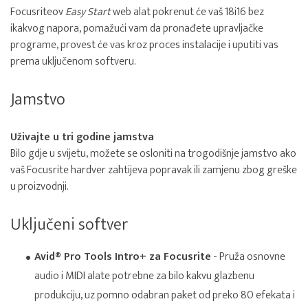
Focusriteov
Easy Start
web alat pokrenut će vaš 18i16 bez
ikakvog napora, pomažući vam da pronađete upravljačke
programe, provest će vas kroz proces instalacije i uputiti vas
prema uključenom softveru.
Jamstvo
Uživajte u tri godine jamstva
Bilo gdje u svijetu, možete se osloniti na trogodišnje jamstvo ako
vaš Focusrite hardver zahtijeva popravak ili zamjenu zbog greške
u proizvodnji.
Uključeni softver
Avid® Pro Tools Intro+ za Focusrite
- Pruža osnovne
audio i MIDI alate potrebne za bilo kakvu glazbenu
produkciju, uz pomno odabran paket od preko 80 efekata i