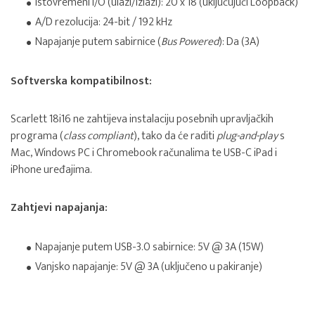
Istovremeni I/O (ulazi/izlazi): 20 x 18 (uključujući Loopback)
A/D rezolucija: 24-bit / 192 kHz
Napajanje putem sabirnice (
Bus Powered
): Da (3A)
Softverska kompatibilnost:
Scarlett 18i16 ne zahtijeva instalaciju posebnih upravljačkih
programa (
class compliant
), tako da će raditi
plug-and-play
s
Mac, Windows PC i Chromebook računalima te USB-C iPad i
iPhone uređajima.
Zahtjevi napajanja:
Napajanje putem USB-3.0 sabirnice: 5V @ 3A (15W)
Vanjsko napajanje: 5V @ 3A (uključeno u pakiranje)