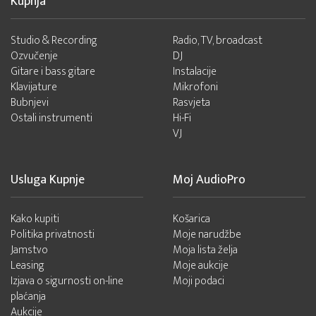
Kupnja
Studio & Recording
Radio, TV, broadcast
Ozvučenje
DJ
Gitare i bass gitare
Instalacije
Klavijature
Mikrofoni
Bubnjevi
Rasvjeta
Ostali instrumenti
Hi-Fi
VJ
Usluga Kupnje
Moj AudioPro
Kako kupiti
Košarica
Politika privatnosti
Moje narudžbe
Jamstvo
Moja lista želja
Leasing
Moje aukcije
Izjava o sigurnosti on-line
Moji podaci
plaćanja
Aukcije