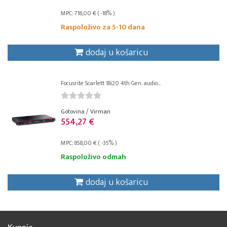
MPC: 718,00 € ( -18% )
Raspoloživo za 5-10 dana
dodaj u košaricu
Focusrite Scarlett 18i20 4th Gen. audio...
Gotovina / Virman
554,27 €
MPC: 858,00 € ( -35% )
Raspoloživo odmah
dodaj u košaricu