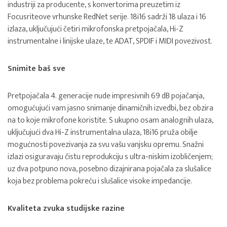
industriji za producente, s konvertorima preuzetim iz
Focusriteove vrhunske RedNet serije. 18i16 sadrži 18 ulaza i 16
izlaza, uključujući četiri mikrofonska pretpojačala, Hi-Z
instrumentalne i linijske ulaze, te ADAT, SPDIF i MIDI povezivost.
Snimite baš sve
Pretpojačala 4. generacije nude impresivnih 69 dB pojačanja,
omogućujući vam jasno snimanje dinamičnih izvedbi, bez obzira
na to koje mikrofone koristite. S ukupno osam analognih ulaza,
uključujući dva Hi-Z instrumentalna ulaza, 18i16 pruža obilje
mogućnosti povezivanja za svu vašu vanjsku opremu. Snažni
izlazi osiguravaju čistu reprodukciju s ultra-niskim izobličenjem;
uz dva potpuno nova, posebno dizajnirana pojačala za slušalice
koja bez problema pokreću i slušalice visoke impedancije.
Kvaliteta zvuka studijske razine