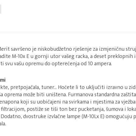
Merit savršeno je niskobudžetno rješenje za izmjeničnu struj
dite M-10x E u gornji utor vašeg racka, a deset preklopnih i
ititi svu vašu opremu do opterećenja od 10 ampera.
emi
te, pretpojačala, tuner... Hoćete li to uključiti izravno u z
vaša oprema može biti uništena. Furmanova standardna zašti
enapona koji su uobičajeni na svirkama i mjestima za vjež
iltracijom, postiže se tiši ton bez pucketanja, šumova i loka
la. Dodatno, dvostruke izvlačne lampe (M-10Lx E) omogućuju 
la.