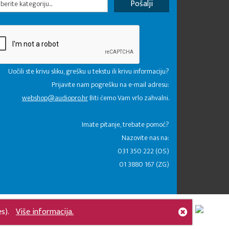
erite kategoriju...
Uočili ste krivu sliku, grešku u tekstu ili krivu informaciju?
Prijavite nam pogrešku na e-mail adresu:
webshop@audiopro.hr
Biti ćemo Vam vrlo zahvalni.
​Imate pitanje, trebate pomoć?
Nazovite nas na:
031 350 222 (OS)
01 3880 167 (ZG)
es).
Više informacija.