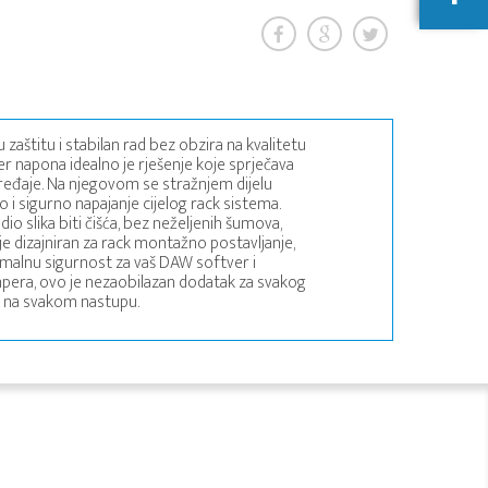
aštitu i stabilan rad bez obzira na kvalitetu
lter napona idealno je rješenje koje sprječava
e uređaje. Na njegovom se stražnjem dijelu
 i sigurno napajanje cijelog rack sistema.
audio slika biti čišća, bez neželjenih šumova,
j je dizajniran za rack montažno postavljanje,
malnu sigurnost za vaš DAW softver i
ampera, ovo je nezaobilazan dodatak za svakog
uk na svakom nastupu.