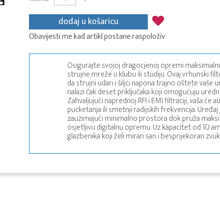
dodaj u košaricu
Obavijesti me kad artikl postane raspoloživ
Osigurajte svojoj dragocjenoj opremi maksimalnu z
strujne mreže u klubu ili studiju. Ovaj vrhunski fi
da strujni udari i šiljci napona trajno oštete vaš
nalazi čak deset priključaka koji omogućuju uredno
Zahvaljujući naprednoj RFI i EMI filtraciji, vaša će 
pucketanja ili smetnji radijskih frekvencija. Uređa
zauzimajući minimalno prostora dok pruža maksi
osjetljivu digitalnu opremu. Uz kapacitet od 10 
glazbenika koji želi miran san i besprijekoran zv