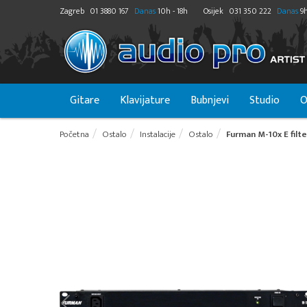
Zagreb
01 3880 167
Danas
10h - 18h
Osijek
031 350 222
Danas
9h
Gitare
Klavijature
Bubnjevi
Studio
O
Početna
Ostalo
Instalacije
Ostalo
Furman M-10x E fil