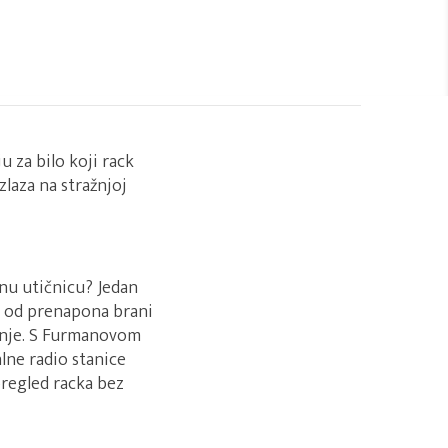
u za bilo koji rack
zlaza na stražnjoj
idnu utičnicu? Jedan
ta od prenapona brani
banje. S Furmanovom
lne radio stanice
pregled racka bez