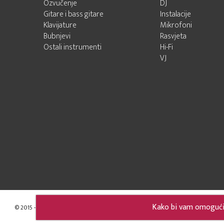
Ozvučenje
DJ
Gitare i bass gitare
Instalacije
Klavijature
Mikrofoni
Bubnjevi
Rasvjeta
Ostali instrumenti
Hi-Fi
VJ
Kako bi vam omogućili
© 2015 - 2026 Audio Pro Artist
Developed by LABNET.RS