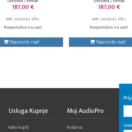
Gotovina / Virman
Gotovina / Virman
187,00 €
187,00 €
MPC: 220,00 € ( -15% )
MPC: 220,00 € ( -15% )
Raspoloživo na upit
Raspoloživo na upit
Nazovite nas!
Nazovite nas!
Pri
Usluga Kupnje
Moj AudioPro
Odab
Kako kupiti
Košarica