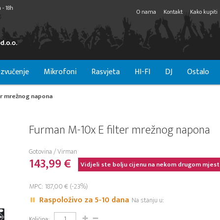
 - 18h
O nama
Kontakt
Kako kupiti
zvučenje
Mikrofoni
Rasvjeta
HI-FI
DJ
Ostalo
ter mrežnog napona
Furman M-10x E filter mrežnog napona
Gotovina / Virman
143,99 €
Vidjeli ste bolju cijenu na nekom drugom mjest
MPC: 187,00 € (-23%)
Raspoloživo za 5-10 dana
Na stanju u:
Količina: