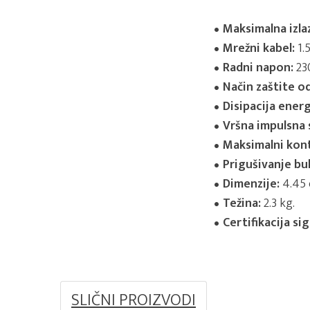
Maksimalna izlaz
Mrežni kabel:
1.
Radni napon:
23
Način zaštite o
Disipacija energ
Vršna impulsna 
Maksimalni kont
Prigušivanje bu
Dimenzije:
4.45 
Težina:
2.3 kg.
Certifikacija si
SLIČNI PROIZVODI