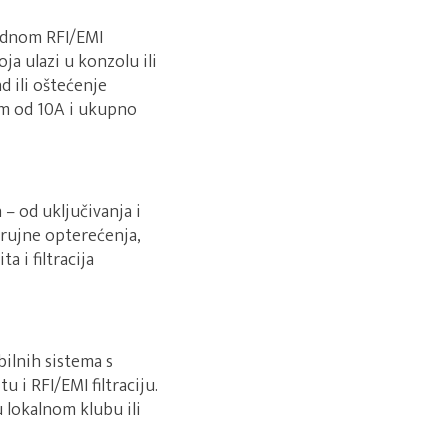
rdnom RFI/EMI
a ulazi u konzolu ili
 ili oštećenje
om od 10A i ukupno
 – od uključivanja i
trujne opterećenja,
 i filtracija
ilnih sistema s
i RFI/EMI filtraciju.
 lokalnom klubu ili