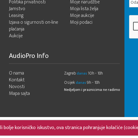
Politika privatnosti
Moje narudžbe
Odab
Jamstvo
Moja lista želja
Leasing
Moje aukcije
Izjava o sigurnosti on-line
Moji podaci
plaćanja
Aukcije
AudioPro Info
O nama
Zagreb
10h - 18h
danas
Kontakt
Osijek
9h - 18h
danas
Novosti
Nedjeljom i praznicima ne radimo
Mapa sajta
 bolje korisničko iskustvo, ova stranica pohranjuje kolačiće (cooki