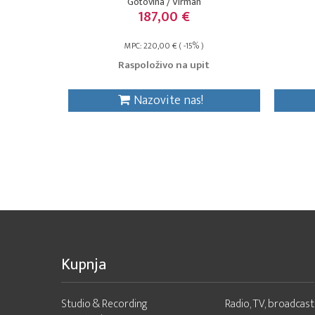
Gotovina / Virman
187,00 €
MPC: 220,00 € ( -15% )
Raspoloživo na upit
Nazovite nas!
Kupnja
Studio & Recording
Radio, TV, broadcast