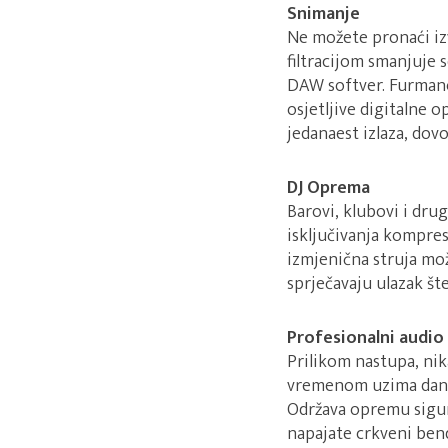
Snimanje
Ne možete pronaći i
filtracijom smanjuje 
DAW softver. Furmano
osjetljive digitalne
jedanaest izlaza, dovo
DJ Oprema
Barovi, klubovi i dru
isključivanja kompres
izmjenična struja mož
sprječavaju ulazak št
Profesionalni audio
Prilikom nastupa, nik
vremenom uzima danak
Održava opremu sigurn
napajate crkveni bend