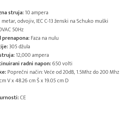
na struja:
10 ampera
5 metar, odvojiv, IEC C-13 ženski na Schuko muški
0VAC 50Hz
d prenapona:
Faza na nulu
ije:
305 džula
struja:
12,000 ampera
inuirani radni napon:
650 volti
ke:
Poprečni način: Veće od 20dB, 1.5Mhz do 200 Mhz
cm V x 48.26 cm Š x 19.05 cm D
gurnosti:
CE