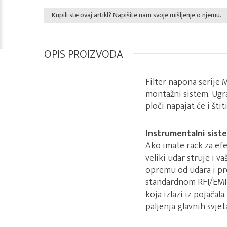
Kupili ste ovaj artikl? Napišite nam svoje mišljenje o njemu.
OPIS PROIZVODA
Filter napona serije 
montažni sistem. Ugra
ploči napajat će i št
Instrumentalni sist
Ako imate rack za efek
veliki udar struje i 
opremu od udara i pr
standardnom RFI/EMI f
koja izlazi iz pojača
paljenja glavnih svjeta