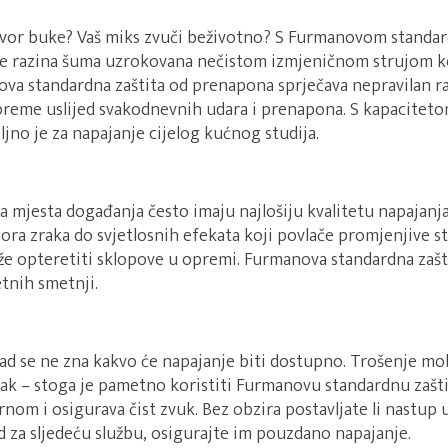
zvor buke? Vaš miks zvuči beživotno? S Furmanovom standa
se razina šuma uzrokovana nečistom izmjeničnom strujom koj
va standardna zaštita od prenapona sprječava nepravilan rad
 opreme uslijed svakodnevnih udara i prenapona. S kapacitet
ljno je za napajanje cijelog kućnog studija.
ga mjesta događanja često imaju najlošiju kvalitetu napajanja
ora zraka do svjetlosnih efekata koji povlače promjenjive s
e opteretiti sklopove u opremi. Furmanova standardna zaštita
etnih smetnji.
ad se ne zna kakvo će napajanje biti dostupno. Trošenje mob
 – stoga je pametno koristiti Furmanovu standardnu zaštitu 
om i osigurava čist zvuk. Bez obzira postavljate li nastup u
 za sljedeću službu, osigurajte im pouzdano napajanje.