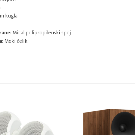
a
cm kugla
rane:
Mical polipropilenski spoj
a:
Meki čelik