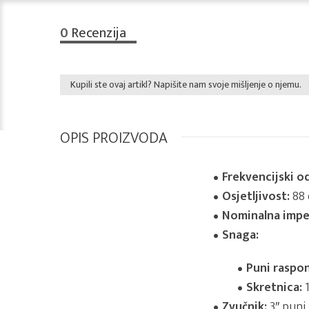
0
Recenzija
Kupili ste ovaj artikl? Napišite nam svoje mišljenje o njemu.
OPIS PROIZVODA
Frekvencijski od
Osjetljivost:
88 
Nominalna impe
Snaga:
Puni raspon
Skretnica:
1
Zvučnik:
3″ puni