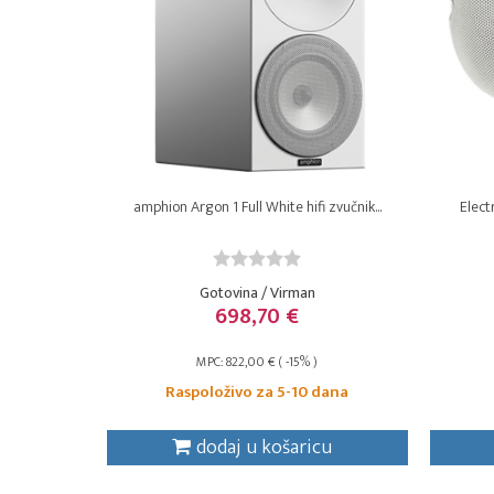
amphion Argon 1 Full White hifi zvučnik...
Electr
Gotovina / Virman
698,70 €
MPC: 822,00 € ( -15% )
Raspoloživo za 5-10 dana
dodaj u košaricu