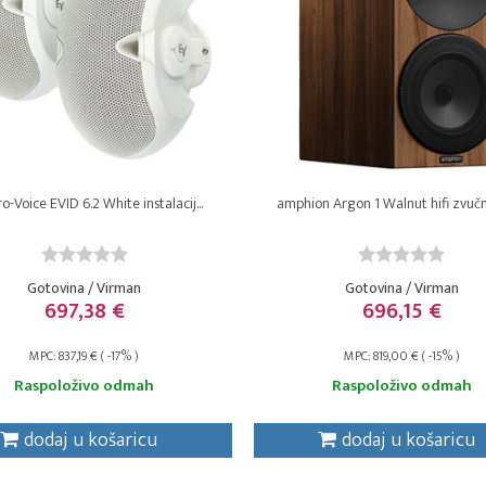
o-Voice EVID 6.2 White instalacij...
amphion Argon 1 Walnut hifi zvučnik
Gotovina / Virman
Gotovina / Virman
697,38 €
696,15 €
MPC: 837,19 € ( -17% )
MPC: 819,00 € ( -15% )
Raspoloživo odmah
Raspoloživo odmah
dodaj u košaricu
dodaj u košaricu