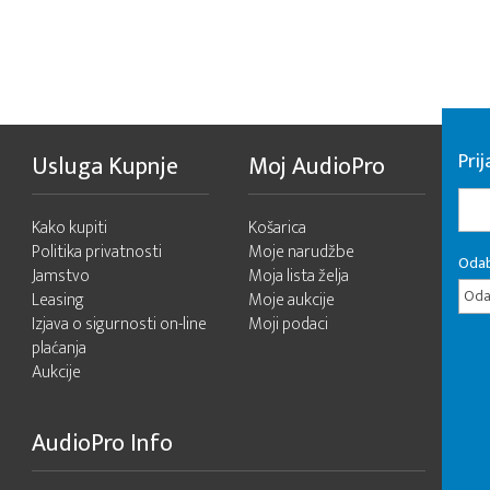
Pri
Usluga Kupnje
Moj AudioPro
Kako kupiti
Košarica
Politika privatnosti
Moje narudžbe
Odab
Jamstvo
Moja lista želja
Odab
Leasing
Moje aukcije
Izjava o sigurnosti on-line
Moji podaci
plaćanja
Aukcije
AudioPro Info