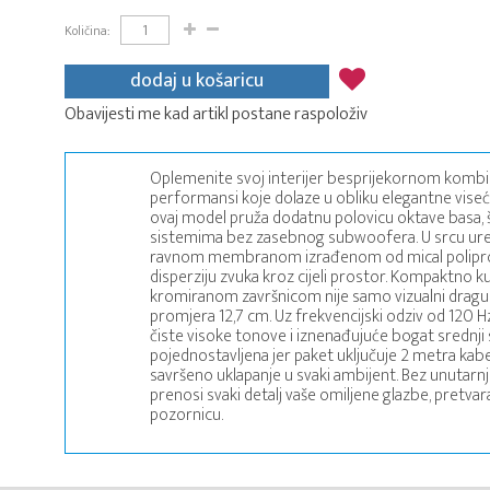
Količina:
dodaj u košaricu
Obavijesti me kad artikl postane raspoloživ
Oplemenite svoj interijer besprijekornom kombina
performansi koje dolaze u obliku elegantne viseće
ovaj model pruža dodatnu polovicu oktave basa, š
sistemima bez zasebnog subwoofera. U srcu uređa
ravnom membranom izrađenom od mical polipropi
disperziju zvuka kroz cijeli prostor. Kompaktno 
kromiranom završnicom nije samo vizualni dragulj,
promjera 12,7 cm. Uz frekvencijski odziv od 120 Hz
čiste visoke tonove i iznenađujuće bogat srednji 
pojednostavljena jer paket uključuje 2 metra kabel
savršeno uklapanje u svaki ambijent. Bez unutarnj
prenosi svaki detalj vaše omiljene glazbe, pretva
pozornicu.