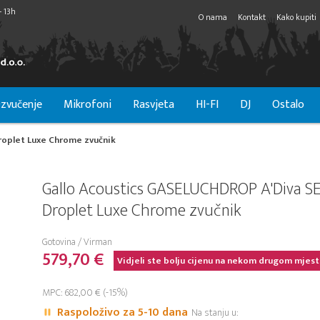
- 13h
O nama
Kontakt
Kako kupiti
zvučenje
Mikrofoni
Rasvjeta
HI-FI
DJ
Ostalo
roplet Luxe Chrome zvučnik
Gallo Acoustics GASELUCHDROP A'Diva SE
Droplet Luxe Chrome zvučnik
Gotovina / Virman
579,70 €
Vidjeli ste bolju cijenu na nekom drugom mjest
MPC: 682,00 € (-15%)
Raspoloživo za 5-10 dana
Na stanju u: