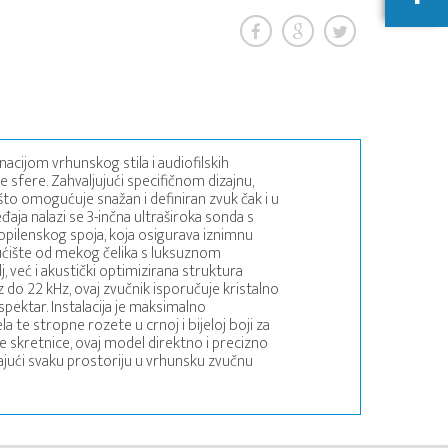
cijom vrhunskog stila i audiofilskih
 sfere. Zahvaljujući specifičnom dizajnu,
to omogućuje snažan i definiran zvuk čak i u
ja nalazi se 3-inčna ultraširoka sonda s
lenskog spoja, koja osigurava iznimnu
kućište od mekog čelika s luksuznom
 već i akustički optimizirana struktura
 do 22 kHz, ovaj zvučnik isporučuje kristalno
spektar. Instalacija je maksimalno
a te stropne rozete u crnoj i bijeloj boji za
e skretnice, ovaj model direktno i precizno
rajući svaku prostoriju u vrhunsku zvučnu