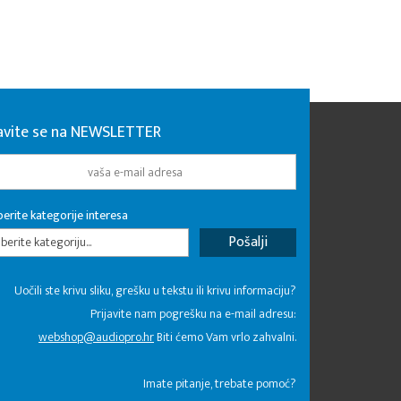
javite se na NEWSLETTER
erite kategorije interesa
erite kategoriju...
Uočili ste krivu sliku, grešku u tekstu ili krivu informaciju?
Prijavite nam pogrešku na e-mail adresu:
webshop@audiopro.hr
Biti ćemo Vam vrlo zahvalni.
​Imate pitanje, trebate pomoć?