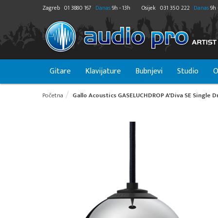
Zagreb
01 3880 167
Danas
9h - 13h
Osijek
031 350 222
Danas
9h 
Gitare
Klavijature
Bubnjevi
Studio
O
Početna
Gallo Acoustics GASELUCHDROP A'Diva SE Single D