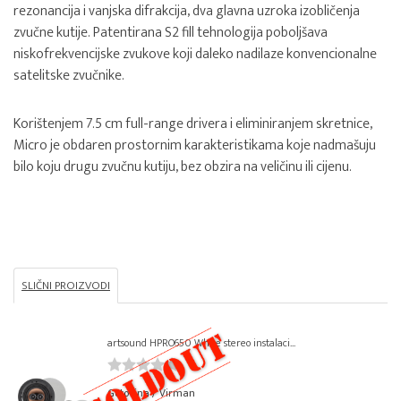
rezonancija i vanjska difrakcija, dva glavna uzroka izobličenja
zvučne kutije. Patentirana S2 fill tehnologija poboljšava
niskofrekvencijske zvukove koji daleko nadilaze konvencionalne
satelitske zvučnike.
Korištenjem 7.5 cm full-range drivera i eliminiranjem skretnice,
Micro je obdaren prostornim karakteristikama koje nadmašuju
bilo koju drugu zvučnu kutiju, bez obzira na veličinu ili cijenu.
SLIČNI PROIZVODI
artsound HPRO650 White stereo instalaci...
Gotovina / Virman