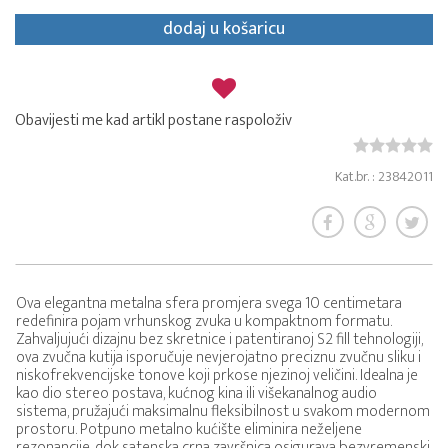
dodaj u košaricu
Obavijesti me kad artikl postane raspoloživ
Kat.br. : 23842011
Ova elegantna metalna sfera promjera svega 10 centimetara
redefinira pojam vrhunskog zvuka u kompaktnom formatu.
Zahvaljujući dizajnu bez skretnice i patentiranoj S2 fill tehnologiji,
ova zvučna kutija isporučuje nevjerojatno preciznu zvučnu sliku i
niskofrekvencijske tonove koji prkose njezinoj veličini. Idealna je
kao dio stereo postava, kućnog kina ili višekanalnog audio
sistema, pružajući maksimalnu fleksibilnost u svakom modernom
prostoru. Potpuno metalno kućište eliminira neželjene
rezonancije, dok satenska crna završnica osigurava bezvremenski