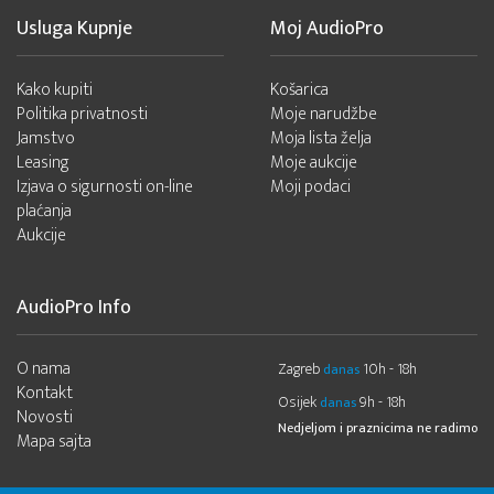
Usluga Kupnje
Moj AudioPro
Kako kupiti
Košarica
Politika privatnosti
Moje narudžbe
Jamstvo
Moja lista želja
Leasing
Moje aukcije
Izjava o sigurnosti on-line
Moji podaci
plaćanja
Aukcije
AudioPro Info
O nama
Zagreb
10h - 18h
danas
Kontakt
Osijek
9h - 18h
danas
Novosti
Nedjeljom i praznicima ne radimo
Mapa sajta