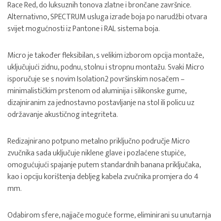
Race Red, do luksuznih tonova zlatne i brončane završnice.
Alternativno, SPECTRUM usluga izrade boja po narudžbi otvara
svijet mogućnosti iz Pantone i RAL sistema boja.
Micro je također fleksibilan, s velikim izborom opcija montaže,
uključujući zidnu, podnu, stolnu i stropnu montažu. Svaki Micro
isporučuje se s novim Isolation2 površinskim nosačem –
minimalističkim prstenom od aluminija i silikonske gume,
dizajniranim za jednostavno postavljanje na stol ili policu uz
održavanje akustičnog integriteta.
Redizajnirano potpuno metalno priključno područje Micro
zvučnika sada uključuje niklene glave i pozlaćene stupiće,
omogućujući spajanje putem standardnih banana priključaka,
kao i opciju korištenja debljeg kabela zvučnika promjera do 4
mm.
Odabirom sfere, najjače moguće forme, eliminirani su unutarnja