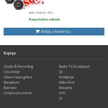
296,31 €
MPC: 311,90 € ( -5% )
Raspoloživo odmah
dodaj u košaricu
Kupnja
Studio & Recording
Radio, TV, broadcast
Ozvučenje
DJ
Gitare i bass gitare
Instalacije
Klavijature
Mikrofoni
Bubnjevi
Rasvjeta
Ostali instrumenti
Hi-Fi
VJ