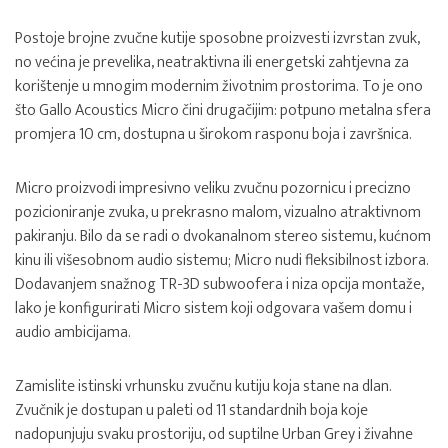
Postoje brojne zvučne kutije sposobne proizvesti izvrstan zvuk,
no većina je prevelika, neatraktivna ili energetski zahtjevna za
korištenje u mnogim modernim životnim prostorima. To je ono
što Gallo Acoustics Micro čini drugačijim: potpuno metalna sfera
promjera 10 cm, dostupna u širokom rasponu boja i završnica.
Micro proizvodi impresivno veliku zvučnu pozornicu i precizno
pozicioniranje zvuka, u prekrasno malom, vizualno atraktivnom
pakiranju. Bilo da se radi o dvokanalnom stereo sistemu, kućnom
kinu ili višesobnom audio sistemu; Micro nudi fleksibilnost izbora.
Dodavanjem snažnog TR-3D subwoofera i niza opcija montaže,
lako je konfigurirati Micro sistem koji odgovara vašem domu i
audio ambicijama.
Zamislite istinski vrhunsku zvučnu kutiju koja stane na dlan.
Zvučnik je dostupan u paleti od 11 standardnih boja koje
nadopunjuju svaku prostoriju, od suptilne Urban Grey i živahne