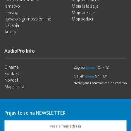
Jamstvo
Moja lista želja
Leasing
Moje aukcije
Izjava o sigurnosti on-line
Moji podaci
plaćanja
Aukcije
AudioPro Info
O nama
Zagreb
10h - 18h
danas
Kontakt
Osijek
9h - 18h
danas
Novosti
Nedjeljom i praznicima ne radimo
Mapa sajta
Prijavite se na NEWSLETTER