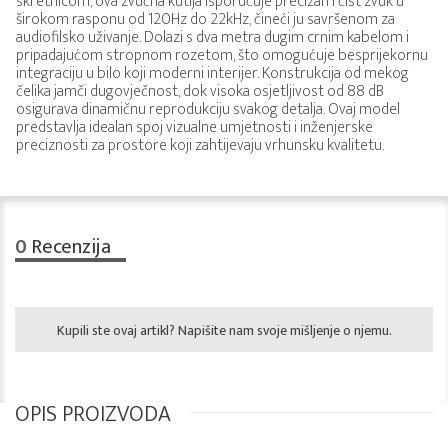
skretnicom, ova zvučna kutija isporučuje precizan i čist zvuk u
širokom rasponu od 120Hz do 22kHz, čineći ju savršenom za
audiofilsko uživanje. Dolazi s dva metra dugim crnim kabelom i
pripadajućom stropnom rozetom, što omogućuje besprijekornu
integraciju u bilo koji moderni interijer. Konstrukcija od mekog
čelika jamči dugovječnost, dok visoka osjetljivost od 88 dB
osigurava dinamičnu reprodukciju svakog detalja. Ovaj model
predstavlja idealan spoj vizualne umjetnosti i inženjerske
preciznosti za prostore koji zahtijevaju vrhunsku kvalitetu.
0
Recenzija
Kupili ste ovaj artikl? Napišite nam svoje mišljenje o njemu.
OPIS PROIZVODA