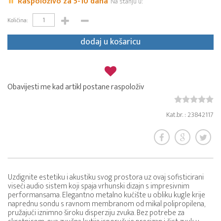
Raspoloživo za 5-10 dana
Na stanju u:
Količina:
dodaj u košaricu
Obavijesti me kad artikl postane raspoloživ
Kat.br. : 23842117
Uzdignite estetiku i akustiku svog prostora uz ovaj sofisticirani
viseći audio sistem koji spaja vrhunski dizajn s impresivnim
performansama. Elegantno metalno kućište u obliku kugle krije
naprednu sondu s ravnom membranom od mikal polipropilena,
pružajući iznimno široku disperziju zvuka. Bez potrebe za