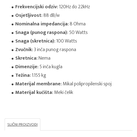
Frekvencijski odziv:
120Hz do 22kHz
Osjetljivost:
88 dB/w
Nominalna impedancija:
8 Ohma
Snaga (punog raspona):
50 Watts
Snaga (skretnica):
100 Watts
Zvučnik:
3 inča punog raspona
Skretnica:
Nema
Dimenzije:
5 inča kugla
Težina:
1.155 kg
Materijal membrane:
Mikal polipropilenski spoj
Materijal kućišta:
Meki čelik
SLIČNI PROIZVODI