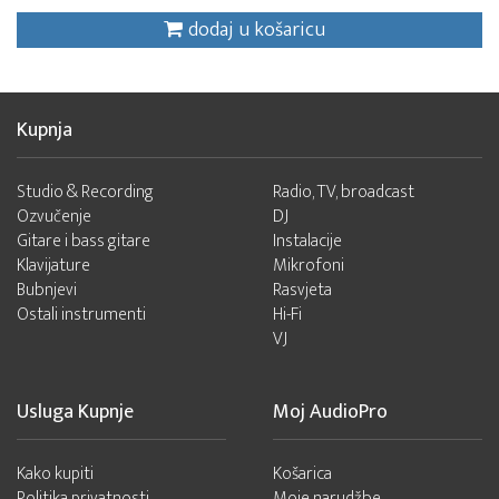
dodaj u košaricu
Kupnja
Studio & Recording
Radio, TV, broadcast
Ozvučenje
DJ
Gitare i bass gitare
Instalacije
Klavijature
Mikrofoni
Bubnjevi
Rasvjeta
Ostali instrumenti
Hi-Fi
VJ
Usluga Kupnje
Moj AudioPro
Kako kupiti
Košarica
Politika privatnosti
Moje narudžbe