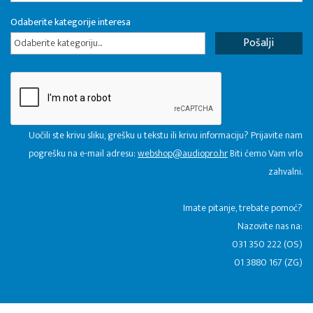
Odaberite kategorije interesa
Odaberite kategoriju...
Uočili ste krivu sliku, grešku u tekstu ili krivu informaciju? Prijavite nam
pogrešku na e-mail adresu:
webshop@audiopro.hr
Biti ćemo Vam vrlo
zahvalni.
​Imate pitanje, trebate pomoć?
Nazovite nas na:
031 350 222 (OS)
01 3880 167 (ZG)