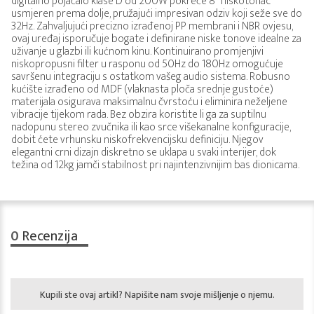
digitalno pojačalo klase D od 200W pokreće 8" niskotonac
usmjeren prema dolje, pružajući impresivan odziv koji seže sve do
32Hz. Zahvaljujući precizno izrađenoj PP membrani i NBR ovjesu,
ovaj uređaj isporučuje bogate i definirane niske tonove idealne za
uživanje u glazbi ili kućnom kinu. Kontinuirano promjenjivi
niskopropusni filter u rasponu od 50Hz do 180Hz omogućuje
savršenu integraciju s ostatkom vašeg audio sistema. Robusno
kućište izrađeno od MDF (vlaknasta ploča srednje gustoće)
materijala osigurava maksimalnu čvrstoću i eliminira neželjene
vibracije tijekom rada. Bez obzira koristite li ga za suptilnu
nadopunu stereo zvučnika ili kao srce višekanalne konfiguracije,
dobit ćete vrhunsku niskofrekvencijsku definiciju. Njegov
elegantni crni dizajn diskretno se uklapa u svaki interijer, dok
težina od 12kg jamči stabilnost pri najintenzivnijim bas dionicama.
0
Recenzija
Kupili ste ovaj artikl? Napišite nam svoje mišljenje o njemu.