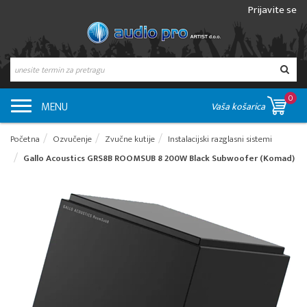
Prijavite se
0
MENU
Vaša košarica
Početna
Ozvučenje
Zvučne kutije
Instalacijski razglasni sistemi
Gallo Acoustics GRS8B ROOMSUB 8 200W Black Subwoofer (Komad)