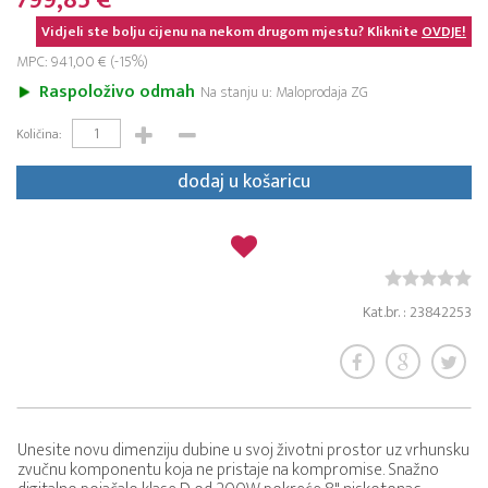
799,85 €
Vidjeli ste bolju cijenu na nekom drugom mjestu? Kliknite
OVDJE!
MPC: 941,00 € (-15%)
Raspoloživo odmah
Na stanju u: Maloprodaja ZG
Količina:
dodaj u košaricu
Kat.br. : 23842253
Unesite novu dimenziju dubine u svoj životni prostor uz vrhunsku
zvučnu komponentu koja ne pristaje na kompromise. Snažno