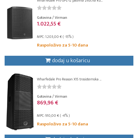
Wharfedale Pro GPL-12 pasivna zvučna ku...
Gotovina / Virman
1.022,55 €
MPC: 1.203,00 € ( -15% )
Raspoloživo za 5-10 dana
dodaj u košaricu
Wharfedale Pro Reason X15 trosistemska ...
Gotovina / Virman
869,96 €
MPC: 910,00 € ( -4% )
Raspoloživo za 5-10 dana