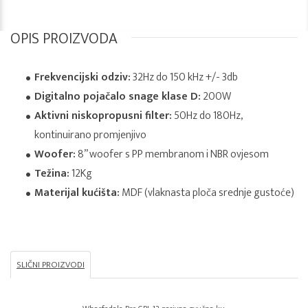
OPIS PROIZVODA
Frekvencijski odziv:
32Hz do 150 kHz +/- 3db
Digitalno pojačalo snage klase D:
200W
Aktivni niskopropusni filter:
50Hz do 180Hz,
kontinuirano promjenjivo
Woofer:
8” woofer s PP membranom i NBR ovjesom
Težina:
12Kg
Materijal kućišta:
MDF (vlaknasta ploča srednje gustoće)
SLIČNI PROIZVODI