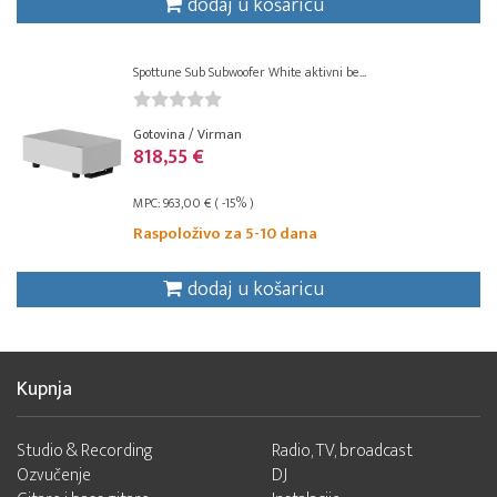
dodaj u košaricu
Spottune Sub Subwoofer White aktivni be...
Gotovina / Virman
818,55 €
MPC: 963,00 € ( -15% )
Raspoloživo za 5-10 dana
dodaj u košaricu
Kupnja
Studio & Recording
Radio, TV, broadcast
Ozvučenje
DJ