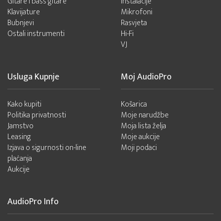
Gitare i bass gitare
Instalacije
Klavijature
Mikrofoni
Bubnjevi
Rasvjeta
Ostali instrumenti
Hi-Fi
VJ
Usluga Kupnje
Moj AudioPro
Kako kupiti
Košarica
Politika privatnosti
Moje narudžbe
Jamstvo
Moja lista želja
Leasing
Moje aukcije
Izjava o sigurnosti on-line
Moji podaci
plaćanja
Aukcije
AudioPro Info