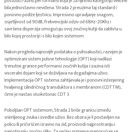
postižući razinu performansi koja je za njihovu kategoriju veličine
bila jednostavno neviđena. Strada 2 preuzima taj standard i
ponovno podiže ljestvicu. Impresivno upravljanje snagom,
osjetljivost od 90dB, frekvencijski odziv od 68Hz-20Khz i
savršena disperzija omogućuju ovoj zvučnoj kutiji da zablista u
bilo kojoj prostoriji i s bilo kojim sistemom.
Nakon pregleda najnovijih podataka o psihoakustici, razvijen je
optimizirani sistem pulsne tehnologije (OPT) koji nadilazi
trenutne granice performansi zvučnih kutija i izaziva isti
visceralni dojam koji se doživljava na događajima uživo.
Implementacija OPT sistema zahtijevala je i ponovni inženjering
hvaljenog cilindričnog transduktora s membranom (CDTTM),
čime je nastao visokotonac CDT 3.
Poboljšan OPT sistemom, Strada 2 briše granicu između
snimljenog zvuka i izvedbe uživo. Bez obzira je li postavljen na
policu ili pričvršćen izravno na zid, proizvodi najprostraniju i
najpotpuniju zvučnu sliku. Za većinu primjena preporučuje se