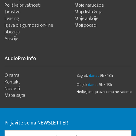
Politika privatnosti
Moje narudžbe
Jamstvo
Moja lista želja
Leasing
Moje aukcije
Izjava o sigurnosti on-line
Moji podaci
plaćanja
Aukcije
AudioPro Info
O nama
Zagreb
9h - 13h
danas
Kontakt
Osijek
9h - 13h
danas
Novosti
Nedjeljom i praznicima ne radimo
Mapa sajta
Prijavite se na NEWSLETTER