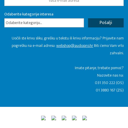
Odaberite kategorije interesa
Odaberite kategoriju...
Uočili ste krivu sliku, grešku u tekstu ili krivu informaciju? Prijavite nam
pogrešku na e-mail adresu:
webshop@audiopro.hr
Biti ćemo Vam vrlo
zahvalni.
​Imate pitanje, trebate pomoć?
Nazovite nas na:
031 350 222 (OS)
01 3880 167 (ZG)