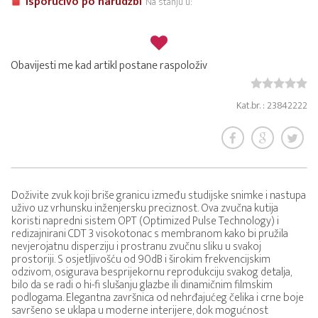
Isporučivo po narudžbi
Na stanju u:
Obavijesti me kad artikl postane raspoloživ
Kat.br. : 23842222
Doživite zvuk koji briše granicu između studijske snimke i nastupa
uživo uz vrhunsku inženjersku preciznost. Ova zvučna kutija
koristi napredni sistem OPT (Optimized Pulse Technology) i
redizajnirani CDT 3 visokotonac s membranom kako bi pružila
nevjerojatnu disperziju i prostranu zvučnu sliku u svakoj
prostoriji. S osjetljivošću od 90dB i širokim frekvencijskim
odzivom, osigurava besprijekornu reprodukciju svakog detalja,
bilo da se radi o hi-fi slušanju glazbe ili dinamičnim filmskim
podlogama. Elegantna završnica od nehrđajućeg čelika i crne boje
savršeno se uklapa u moderne interijere, dok mogućnost