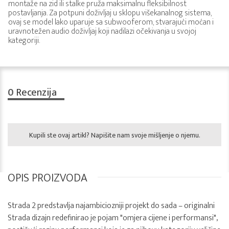
montaže na zid ili stalke pruža maksimalnu fleksibilnost
postavljanja. Za potpuni doživljaj u sklopu višekanalnog sistema,
ovaj se model lako uparuje sa subwooferom, stvarajući moćan i
uravnotežen audio doživljaj koji nadilazi očekivanja u svojoj
kategoriji.
0
Recenzija
Kupili ste ovaj artikl? Napišite nam svoje mišljenje o njemu.
OPIS PROIZVODA
Strada 2 predstavlja najambiciozniji projekt do sada – originalni
Strada dizajn redefinirao je pojam "omjera cijene i performansi",