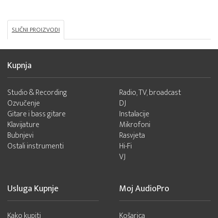
SLIČNI PROIZVODI
Kupnja
Studio & Recording
Radio, TV, broadcast
Ozvučenje
DJ
Gitare i bass gitare
Instalacije
Klavijature
Mikrofoni
Bubnjevi
Rasvjeta
Ostali instrumenti
Hi-Fi
VJ
Usluga Kupnje
Moj AudioPro
Kako kupiti
Košarica