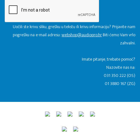
Uočili ste krivu sliku, grešku u tekstu ili krivu informaciju? Prijavite nam
pogrešku na e-mail adresu:
webshop@audiopro.hr
Biti ćemo Vam vrlo
zahvalni.
​Imate pitanje, trebate pomoć?
Nazovite nas na:
031 350 222 (OS)
01 3880 167 (ZG)