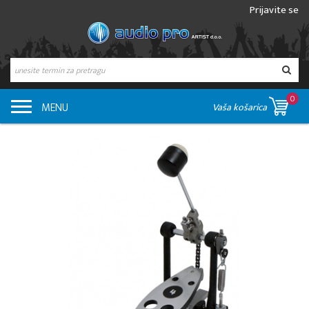
Prijavite se
0
MENU
Vaša košarica