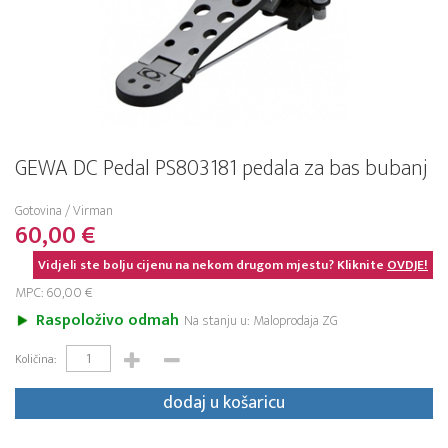
GEWA DC Pedal PS803181 pedala za bas bubanj
Gotovina / Virman
60,00 €
Vidjeli ste bolju cijenu na nekom drugom mjestu? Kliknite
OVDJE!
MPC: 60,00 €
Raspoloživo odmah
Na stanju u: Maloprodaja ZG
Količina:
dodaj u košaricu