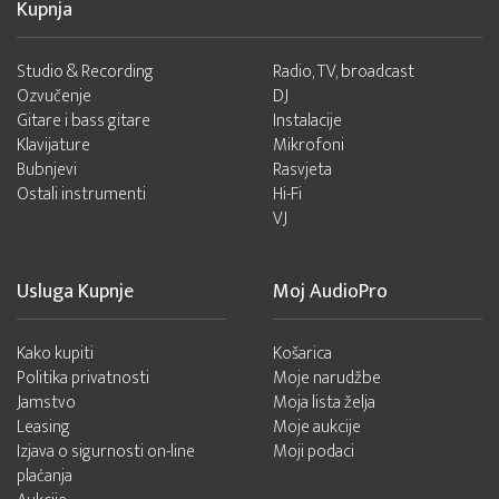
Kupnja
Studio & Recording
Radio, TV, broadcast
Ozvučenje
DJ
Gitare i bass gitare
Instalacije
Klavijature
Mikrofoni
Bubnjevi
Rasvjeta
Ostali instrumenti
Hi-Fi
VJ
Usluga Kupnje
Moj AudioPro
Kako kupiti
Košarica
Politika privatnosti
Moje narudžbe
Jamstvo
Moja lista želja
Leasing
Moje aukcije
Izjava o sigurnosti on-line
Moji podaci
plaćanja