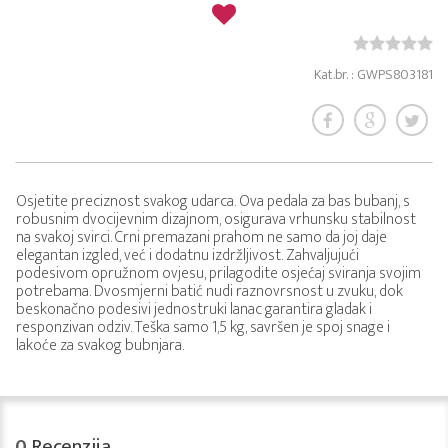
Kat.br. : GWPS803181
Osjetite preciznost svakog udarca. Ova pedala za bas bubanj, s
robusnim dvocijevnim dizajnom, osigurava vrhunsku stabilnost
na svakoj svirci. Crni premazani prahom ne samo da joj daje
elegantan izgled, već i dodatnu izdržljivost. Zahvaljujući
podesivom opružnom ovjesu, prilagodite osjećaj sviranja svojim
potrebama. Dvosmjerni batić nudi raznovrsnost u zvuku, dok
beskonačno podesivi jednostruki lanac garantira gladak i
responzivan odziv. Teška samo 1,5 kg, savršen je spoj snage i
lakoće za svakog bubnjara.
0
Recenzija