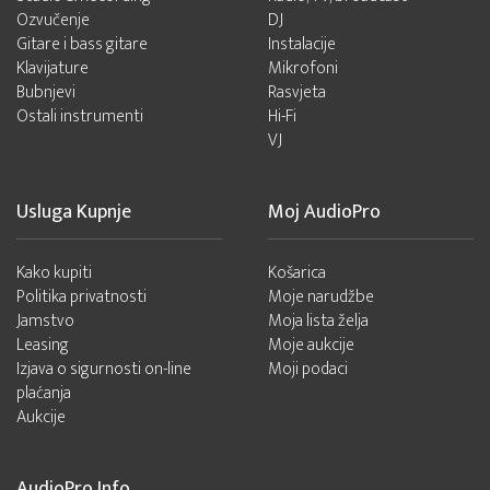
Ozvučenje
DJ
Gitare i bass gitare
Instalacije
Klavijature
Mikrofoni
Bubnjevi
Rasvjeta
Ostali instrumenti
Hi-Fi
VJ
Usluga Kupnje
Moj AudioPro
Kako kupiti
Košarica
Politika privatnosti
Moje narudžbe
Jamstvo
Moja lista želja
Leasing
Moje aukcije
Izjava o sigurnosti on-line
Moji podaci
plaćanja
Aukcije
AudioPro Info