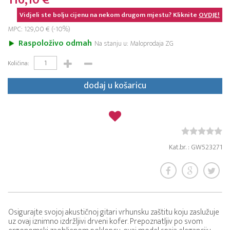
116,10 €
Vidjeli ste bolju cijenu na nekom drugom mjestu? Kliknite
OVDJE!
MPC: 129,00 € (-10%)
Raspoloživo odmah
Na stanju u: Maloprodaja ZG
Količina:
dodaj u košaricu
Kat.br. : GW523271
Osigurajte svojoj akustičnoj gitari vrhunsku zaštitu koju zaslužuje
uz ovaj iznimno izdržljivi drveni kofer. Prepoznatljiv po svom