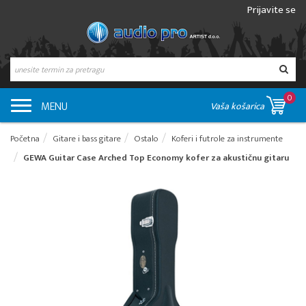
Prijavite se
0
MENU
Vaša košarica
Početna
Gitare i bass gitare
Ostalo
Koferi i futrole za instrumente
GEWA Guitar Case Arched Top Economy kofer za akustičnu gitaru