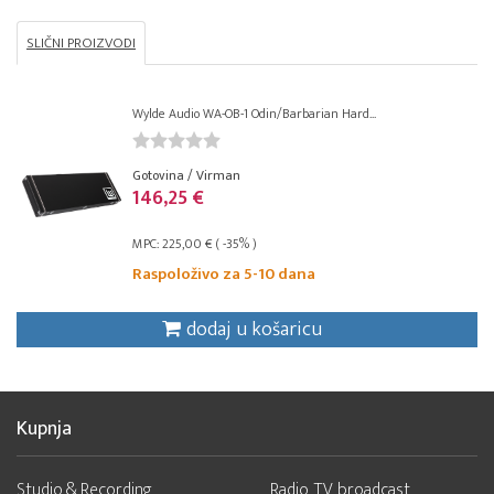
SLIČNI PROIZVODI
Wylde Audio WA-OB-1 Odin/Barbarian Hard...
Gotovina / Virman
146,25 €
MPC: 225,00 € ( -35% )
Raspoloživo za 5-10 dana
dodaj u košaricu
Kupnja
Studio & Recording
Radio, TV, broadcast