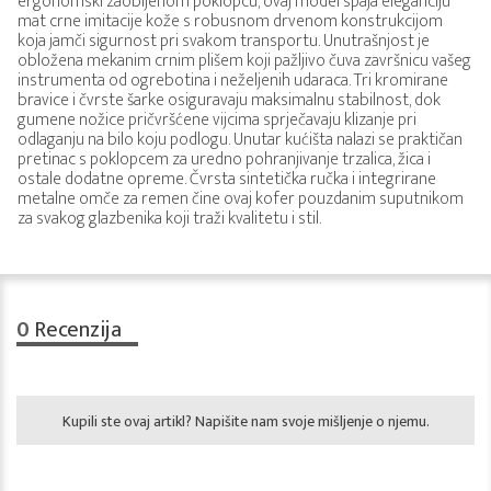
ergonomski zaobljenom poklopcu, ovaj model spaja eleganciju
mat crne imitacije kože s robusnom drvenom konstrukcijom
koja jamči sigurnost pri svakom transportu. Unutrašnjost je
obložena mekanim crnim plišem koji pažljivo čuva završnicu vašeg
instrumenta od ogrebotina i neželjenih udaraca. Tri kromirane
bravice i čvrste šarke osiguravaju maksimalnu stabilnost, dok
gumene nožice pričvršćene vijcima sprječavaju klizanje pri
odlaganju na bilo koju podlogu. Unutar kućišta nalazi se praktičan
pretinac s poklopcem za uredno pohranjivanje trzalica, žica i
ostale dodatne opreme. Čvrsta sintetička ručka i integrirane
metalne omče za remen čine ovaj kofer pouzdanim suputnikom
za svakog glazbenika koji traži kvalitetu i stil.
0
Recenzija
Kupili ste ovaj artikl? Napišite nam svoje mišljenje o njemu.