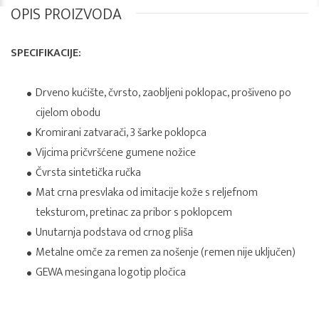
OPIS PROIZVODA
SPECIFIKACIJE:
Drveno kućište, čvrsto, zaobljeni poklopac, prošiveno po
cijelom obodu
Kromirani zatvarači, 3 šarke poklopca
Vijcima pričvršćene gumene nožice
Čvrsta sintetička ručka
Mat crna presvlaka od imitacije kože s reljefnom
teksturom, pretinac za pribor s poklopcem
Unutarnja podstava od crnog pliša
Metalne omče za remen za nošenje (remen nije uključen)
GEWA mesingana logotip pločica