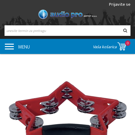
Prijavite se
0
MENU
Vaša košarica