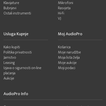
Klavijature
Mikrofoni
Bubnjevi
Rasvjeta
Ostali instrumenti
Hi-Fi
VJ
Usluga Kupnje
Moj AudioPro
Kako kupiti
Košarica
Politika privatnosti
Moje narudžbe
Jamstvo
Moja lista želja
Leasing
Moje aukcije
Izjava o sigurnosti on-line
Moji podaci
plaćanja
Aukcije
AudioPro Info