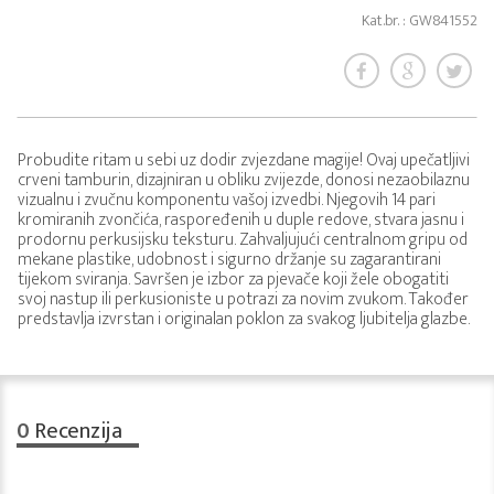
Kat.br. : GW841552
Probudite ritam u sebi uz dodir zvjezdane magije! Ovaj upečatljivi
crveni tamburin, dizajniran u obliku zvijezde, donosi nezaobilaznu
vizualnu i zvučnu komponentu vašoj izvedbi. Njegovih 14 pari
kromiranih zvončića, raspoređenih u duple redove, stvara jasnu i
prodornu perkusijsku teksturu. Zahvaljujući centralnom gripu od
mekane plastike, udobnost i sigurno držanje su zagarantirani
tijekom sviranja. Savršen je izbor za pjevače koji žele obogatiti
svoj nastup ili perkusioniste u potrazi za novim zvukom. Također
predstavlja izvrstan i originalan poklon za svakog ljubitelja glazbe.
0
Recenzija