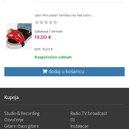
Latin Percussion Tambourine foot nožni ...
Gotovina / Virman
19,00 €
MPC: 19,00 €
Raspoloživo odmah
dodaj u košaricu
Kupnja
Studio & Recording
Radio, TV, broadcast
Ozvučenje
DJ
Gitare i bass gitare
Instalacije