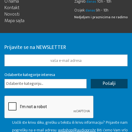
O nama
Zagreb
10h - 18h
danas
Kontakt
Osijek
9h - 18h
danas
Novosti
Nedjeljom i praznicima ne radimo
Mapa sajta
Prijavite se na NEWSLETTER
Odaberite kategorije interesa
Odaberite kategoriju...
Uočili ste krivu sliku, grešku u tekstu ili krivu informaciju? Prijavite nam
pogrešku na e-mail adresu:
webshop@audiopro.hr
Biti ćemo Vam vrlo