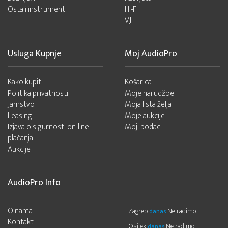
Ostali instrumenti
Hi-Fi
VJ
Usluga Kupnje
Moj AudioPro
Kako kupiti
Košarica
Politika privatnosti
Moje narudžbe
Jamstvo
Moja lista želja
Leasing
Moje aukcije
Izjava o sigurnosti on-line
Moji podaci
plaćanja
Aukcije
AudioPro Info
O nama
Zagreb
Ne radimo
danas
Kontakt
Osijek
Ne radimo
danas