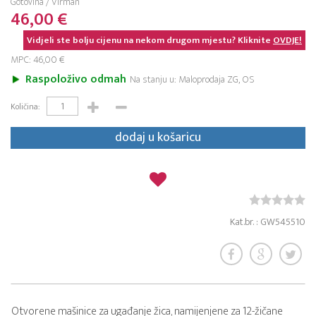
Gotovina / Virman
46,00 €
Vidjeli ste bolju cijenu na nekom drugom mjestu? Kliknite
OVDJE!
MPC: 46,00 €
Raspoloživo odmah
Na stanju u: Maloprodaja ZG, OS
Količina:
dodaj u košaricu
Kat.br. : GW545510
Otvorene mašinice za ugađanje žica, namijenjene za 12-žičane