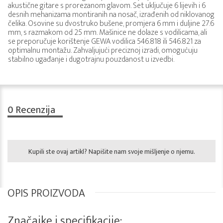
akustične gitare s prorezanom glavom. Set uključuje 6 lijevih i 6
desnih mehanizama montiranih na nosač, izrađenih od niklovanog
čelika. Osovine su dvostruko bušene, promjera 6 mm i duljine 27.6
mm, s razmakom od 25 mm. Mašinice ne dolaze s vodilicama, ali
se preporučuje korištenje GEWA vodilica 546.818 ili 546.821 za
optimalnu montažu. Zahvaljujući preciznoj izradi, omogućuju
stabilno ugađanje i dugotrajnu pouzdanost u izvedbi.
0
Recenzija
Kupili ste ovaj artikl? Napišite nam svoje mišljenje o njemu.
OPIS PROIZVODA
Značajke i specifikacije: