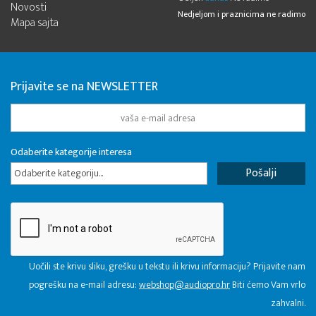
Novosti
Nedjeljom i praznicima ne radimo
Mapa sajta
Prijavite se na NEWSLETTER
Odaberite kategorije interesa
Odaberite kategoriju...
Uočili ste krivu sliku, grešku u tekstu ili krivu informaciju? Prijavite nam
pogrešku na e-mail adresu:
webshop@audiopro.hr
Biti ćemo Vam vrlo
zahvalni.