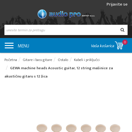
Prijavite se
0
MENU
Vaša košarica
Početna
Gitare i bass gitare
Ostalo
Kabeli i priključci
GEWA machine heads Acoustic guitar, 12 string mašinice za
akustičnu gitaru s 12 žica