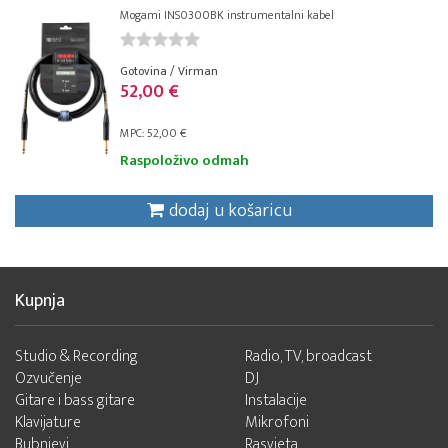
Mogami INS0300BK instrumentalni kabel
Gotovina / Virman
52,00 €
MPC: 52,00 €
Raspoloživo odmah
dodaj u košaricu
Kupnja
Studio & Recording
Radio, TV, broadcast
Ozvučenje
DJ
Gitare i bass gitare
Instalacije
Klavijature
Mikrofoni
Bubnjevi
Rasvjeta