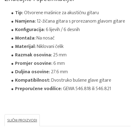
Tip:
Otvorene mašinice za akustičnu gitaru
Namjena:
12-žičana gitara s prorezanom glavom gitare
Konfiguracija:
6 lijevih / 6 desnih
Montaža:
Na nosač
Materijal:
Niklovani čelik
Razmak osovina:
25 mm
Promjer osovine:
6 mm
Duljina osovine:
27.6 mm
Kompatibilnost:
Dvostruko bušene glave gitare
Preporučene vodilice:
GEWA 546.818 ili 546.821
SLIČNI PROIZVODI