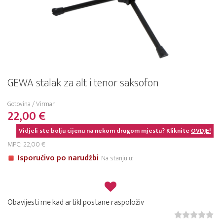
GEWA stalak za alt i tenor saksofon
Gotovina / Virman
22,00 €
Vidjeli ste bolju cijenu na nekom drugom mjestu? Kliknite
OVDJE!
MPC: 22,00 €
Isporučivo po narudžbi
Na stanju u:
Obavijesti me kad artikl postane raspoloživ