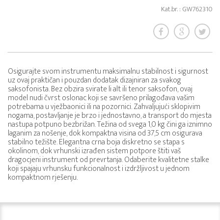
Kat.br. : GW762310
Osigurajte svom instrumentu maksimalnu stabilnost i sigurnost
uz ovaj praktičan i pouzdan dodatak dizajniran za svakog
saksofonista. Bez obzira svirate li alt ili tenor saksofon, ovaj
model nudi čvrst oslonac koji se savršeno prilagođava vašim
potrebama u vježbaonici ili na pozornici. Zahvaljujući sklopivim
nogama, postavljanje je brzo i jednostavno, a transport do mjesta
nastupa potpuno bezbrižan. Težina od svega 1,0 kg čini ga iznimno
laganim za nošenje, dok kompaktna visina od 37,5 cm osigurava
stabilno težište. Elegantna crna boja diskretno se stapa s
okolinom, dok vrhunski izrađen sistem potpore štiti vaš
dragocjeni instrument od prevrtanja. Odaberite kvalitetne stalke
koji spajaju vrhunsku funkcionalnost i izdržljivost u jednom
kompaktnom rješenju.