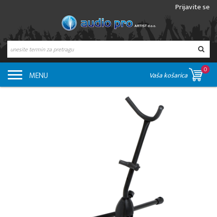
Prijavite se
0
MENU
Vaša košarica