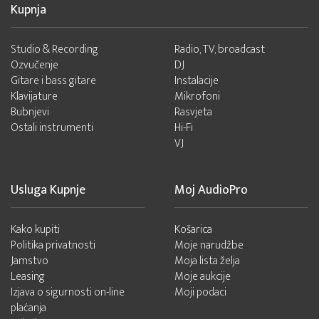
Kupnja
Studio & Recording
Radio, TV, broadcast
Ozvučenje
DJ
Gitare i bass gitare
Instalacije
Klavijature
Mikrofoni
Bubnjevi
Rasvjeta
Ostali instrumenti
Hi-Fi
VJ
Usluga Kupnje
Moj AudioPro
Kako kupiti
Košarica
Politika privatnosti
Moje narudžbe
Jamstvo
Moja lista želja
Leasing
Moje aukcije
Izjava o sigurnosti on-line
Moji podaci
plaćanja