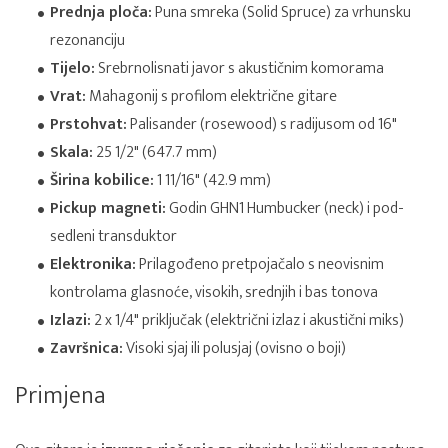
Prednja ploča:
Puna smreka (Solid Spruce) za vrhunsku
rezonanciju
Tijelo:
Srebrnolisnati javor s akustičnim komorama
Vrat:
Mahagonij s profilom električne gitare
Prstohvat:
Palisander (rosewood) s radijusom od 16"
Skala:
25 1/2" (647.7 mm)
Širina kobilice:
1 11/16" (42.9 mm)
Pickup magneti:
Godin GHN1 Humbucker (neck) i pod-
sedleni transduktor
Elektronika:
Prilagođeno pretpojačalo s neovisnim
kontrolama glasnoće, visokih, srednjih i bas tonova
Izlazi:
2 x 1/4" priključak (električni izlaz i akustični miks)
Završnica:
Visoki sjaj ili polusjaj (ovisno o boji)
Primjena