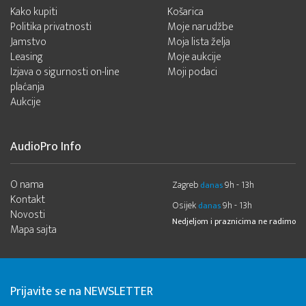
Kako kupiti
Košarica
Politika privatnosti
Moje narudžbe
Jamstvo
Moja lista želja
Leasing
Moje aukcije
Izjava o sigurnosti on-line
Moji podaci
plaćanja
Aukcije
AudioPro Info
O nama
Zagreb
9h - 13h
danas
Kontakt
Osijek
9h - 13h
danas
Novosti
Nedjeljom i praznicima ne radimo
Mapa sajta
Prijavite se na NEWSLETTER