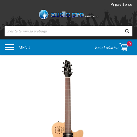
Prijavite se
0
MENU
Vaša košarica