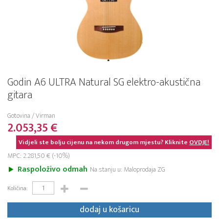
Godin A6 ULTRA Natural SG elektro-akustična
gitara
Gotovina / Virman
2.053,35 €
Vidjeli ste bolju cijenu na nekom drugom mjestu? Kliknite
OVDJE!
MPC: 2.281,50 € (-10%)
Raspoloživo odmah
Na stanju u: Maloprodaja ZG
Količina:
dodaj u košaricu