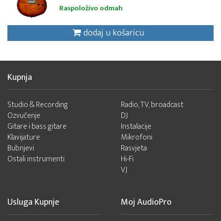
Raspoloživo odmah
dodaj u košaricu
Kupnja
Studio & Recording
Radio, TV, broadcast
Ozvučenje
DJ
Gitare i bass gitare
Instalacije
Klavijature
Mikrofoni
Bubnjevi
Rasvjeta
Ostali instrumenti
Hi-Fi
VJ
Usluga Kupnje
Moj AudioPro