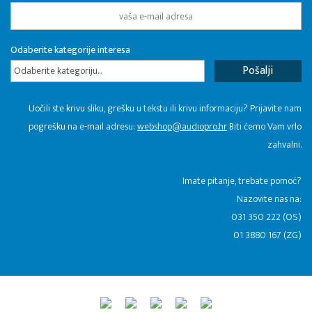
Odaberite kategorije interesa
Odaberite kategoriju...
Uočili ste krivu sliku, grešku u tekstu ili krivu informaciju? Prijavite nam
pogrešku na e-mail adresu:
webshop@audiopro.hr
Biti ćemo Vam vrlo
zahvalni.
​Imate pitanje, trebate pomoć?
Nazovite nas na:
031 350 222 (OS)
01 3880 167 (ZG)