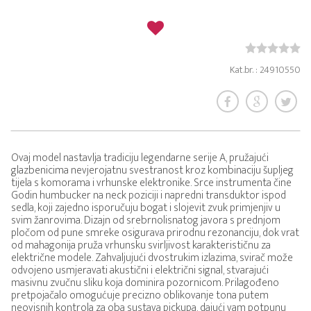
Kat.br. : 24910550
Ovaj model nastavlja tradiciju legendarne serije A, pružajući
glazbenicima nevjerojatnu svestranost kroz kombinaciju šupljeg
tijela s komorama i vrhunske elektronike. Srce instrumenta čine
Godin humbucker na neck poziciji i napredni transduktor ispod
sedla, koji zajedno isporučuju bogat i slojevit zvuk primjenjiv u
svim žanrovima. Dizajn od srebrnolisnatog javora s prednjom
pločom od pune smreke osigurava prirodnu rezonanciju, dok vrat
od mahagonija pruža vrhunsku svirljivost karakterističnu za
električne modele. Zahvaljujući dvostrukim izlazima, svirač može
odvojeno usmjeravati akustični i električni signal, stvarajući
masivnu zvučnu sliku koja dominira pozornicom. Prilagođeno
pretpojačalo omogućuje precizno oblikovanje tona putem
neovisnih kontrola za oba sustava pickupa, dajući vam potpunu