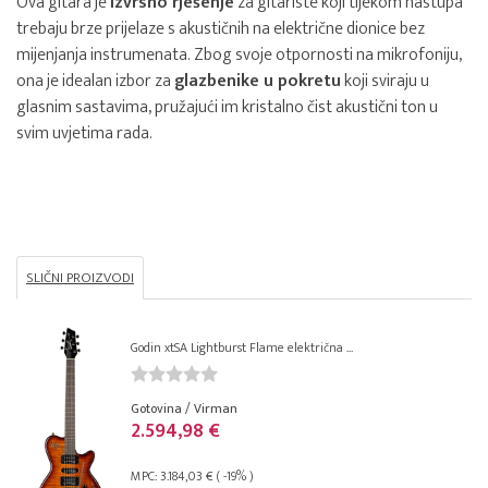
Ova gitara je
izvrsno rješenje
za gitariste koji tijekom nastupa
trebaju brze prijelaze s akustičnih na električne dionice bez
mijenjanja instrumenata. Zbog svoje otpornosti na mikrofoniju,
ona je idealan izbor za
glazbenike u pokretu
koji sviraju u
glasnim sastavima, pružajući im kristalno čist akustični ton u
svim uvjetima rada.
SLIČNI PROIZVODI
Godin xtSA Lightburst Flame električna ...
Gotovina / Virman
2.594,98 €
MPC: 3.184,03 € ( -19% )