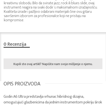
kreativnu slobodu. Bilo da svirate jazz, rock ili blues slide, ovaj
instrument reagira na svaki dodir s maksimalnom izražajnošću.
Kvaliteta izrade i pažljivo odabrani materijali čine ovu gitaru
savršenim izborom za profesionalce koji ne pristaju na
kompromise.
0
Recenzija
Kupili ste ovaj artikl? Napišite nam svoje mišljenje o njemu.
OPIS PROIZVODA
Godin A6 Ultra predstavlja vrhunac hibridnog dizajna,
omogućujući glazbenicima da jednim instrumentom pokriju širok