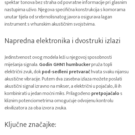
spektar tonova bez straha od povratne informacije pri glasnim
nastupima uživo. Njegova specifična konstrukcija s komorama
unutar tijela od srebrnolisnatog javora osigurava lagan
instrument s vrhunskim akustičnim svojstvima.
Napredna elektronika i dvostruki izlazi
Jedinstvenost ovog modela leži u njegovoj sposobnosti
miješanja signala.
Godin GHN1 humbucker
pruža topli
električni zvuk, dok
pod-sedleni pretvarač
hvata svaku nijansu
akustične vibracije. Putem dva zasebna izlaza možete poslati
akustični signal izravno na mikser, a električni u pojačalo, ili ih
kombinirati u jedan moćni miks. Prilagođeno
pretpojačalo
s
kliznim potenciometrima omogućuje odvojenu kontrolu
ekvilizatora za oba izvora zvuka.
Ključne značajke: